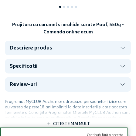
Prajitura cu caramel si arahide sarate Poof, 550g -
Comanda online acum
Descriere produs
Specificatii
Review-uri
Programul MyCLUB Auchan se adreseaza persoanelor fizice care
au varsta de peste 18 ani impliniti la data inscrierii și care accepta
Termenele și Condițiile Programului. Ofertele MyCLUB Auchan sunt
valabile in limita stocurilor disponibile. Beneficiile se acorda in
limita a 12 unitati / card client o singura data in perioada promotiei.
CITESTE MAI MULT
Cardul poate fi utilizat doar in legatura cu magazinele Auchan
participante și pentru acțiuni promotionale indicate de Auchan si
Continuă fără a accepta