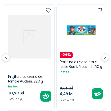
-
24
%
Prajitura cu ciocolata cu
lapte Barni, 5 bucati, 150 g
In stoc
Prajitura cu crema de
lamaie Auchan, 220 g
In stoc
8
,
61
lei
10
,
99
lei
6
,
49
lei
49,95 lei/kg
43,27 lei/kg