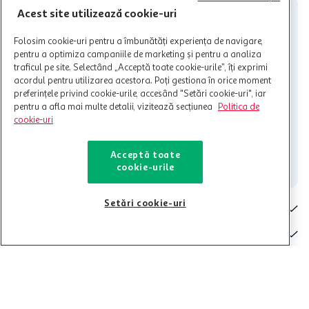
nu poate fi utilizat in legatura cu alti comercianți sau pentru alte
Acest site utilizează cookie-uri
activitati in afara celor mentionate in Termene si Conditii. Auchan
nu raspunde pentru imposibilitatea utilizarii Cardului in perioada in
Folosim cookie-uri pentru a îmbunătăți experiența de navigare,
care aceste este suspendat sau in perioada in care sunt efectuate
pentru a optimiza campaniile de marketing și pentru a analiza
intretineri sau reparatii tehnice la sistemul de utilizarea al Cardului.
traficul pe site. Selectând „Acceptă toate cookie-urile”, îți exprimi
acordul pentru utilizarea acestora. Poți gestiona în orice moment
Contacteaza-ne!
preferințele privind cookie-urile, accesând "Setări cookie-uri", iar
Iti stam mereu la dispozitie.
pentru a afla mai multe detalii, vizitează secțiunea
Politica de
cookie-uri
021-9141
contact@auchan.ro
Acceptă toate
Contact
cookie-urile
Setări cookie-uri
Pentru tine
Cine suntem
De ajutor
Tinem aproape