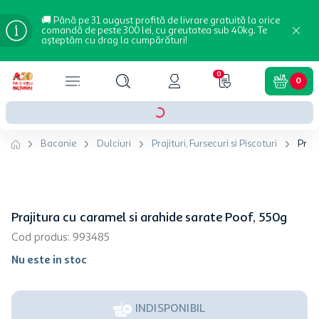
🚚 Până pe 31 august profită de livrare gratuită la orice
comandă de peste 300 lei, cu greutatea sub 40kg. Te
așteptăm cu drag la cumpărături!
0
0
Bacanie
Dulciuri
Prajituri, Fursecuri si Piscoturi
Praj
Prajitura cu caramel si arahide sarate Poof, 550g
Cod produs
:
993485
Nu este in stoc
INDISPONIBIL