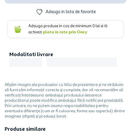
Adauga in lista de favorite
Adauga produse in cos de minimum
0
lei si iti
activezi
plata in rate prin Oney
Modalitati livrare
Afișăm imagini ale produselor cu titlu de prezentare și ne străduim
să furnizăm informații corecte și complete, dar vă recomandăm să
verificați întotdeauna ambalajul produsului deoarece
producătorul poate modifica ambalajul fără notificare prealabilă.
Prin urmare, nu ne putem asuma responsabilitatea pentru
eventuale diferențe (cum ar fi culoarea, forma sau aspectul) dintre
imaginea afișată și produsul livrat.
Produse similare