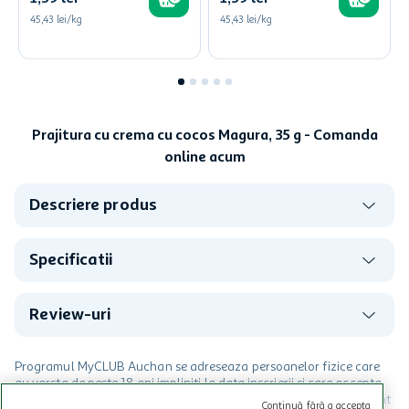
45,43 lei/kg
45,43 lei/kg
Prajitura cu crema cu cocos Magura, 35 g - Comanda
online acum
Descriere produs
Specificatii
Review-uri
Programul MyCLUB Auchan se adreseaza persoanelor fizice care
au varsta de peste 18 ani impliniti la data inscrierii și care accepta
Termenele și Condițiile Programului. Ofertele MyCLUB Auchan sunt
Continuă fără a accepta