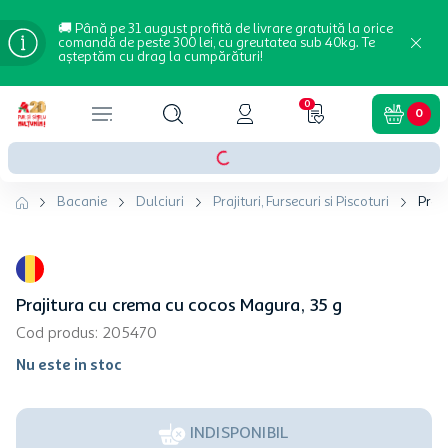
🚚 Până pe 31 august profită de livrare gratuită la orice
comandă de peste 300 lei, cu greutatea sub 40kg. Te
așteptăm cu drag la cumpărături!
0
0
Bacanie
Dulciuri
Prajituri, Fursecuri si Piscoturi
Praj
Prajitura cu crema cu cocos Magura, 35 g
Cod produs
:
205470
Nu este in stoc
INDISPONIBIL