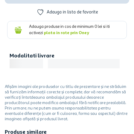
Adauga in lista de favorite
Adauga produse in cos de minimum
0
lei si iti
activezi
plata in rate prin Oney
Modalitati livrare
Afișăm imagini ale produselor cu titlu de prezentare și ne străduim
să furnizăm informații corecte și complete, dar vă recomandăm să
verificați întotdeauna ambalajul produsului deoarece
producătorul poate modifica ambalajul fără notificare prealabilă.
Prin urmare, nu ne putem asuma responsabilitatea pentru
eventuale diferențe (cum ar fi culoarea, forma sau aspectul) dintre
imaginea afișată și produsul livrat.
Produse similare