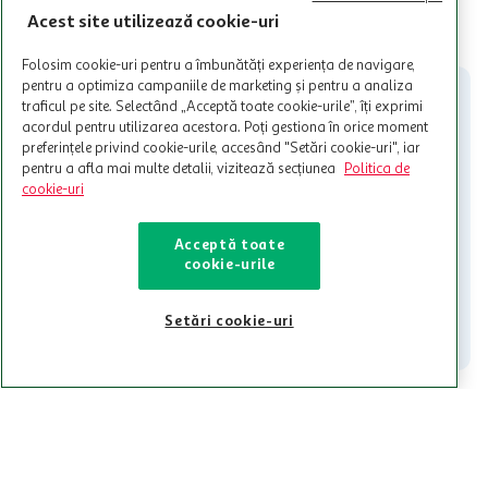
valabile in limita stocurilor disponibile. Beneficiile se acorda in
Acest site utilizează cookie-uri
limita a 12 unitati / card client o singura data in perioada promotiei.
CITESTE MAI MULT
Cardul poate fi utilizat doar in legatura cu magazinele Auchan
Folosim cookie-uri pentru a îmbunătăți experiența de navigare,
participante și pentru acțiuni promotionale indicate de Auchan si
nu poate fi utilizat in legatura cu alti comercianți sau pentru alte
pentru a optimiza campaniile de marketing și pentru a analiza
activitati in afara celor mentionate in Termene si Conditii. Auchan
traficul pe site. Selectând „Acceptă toate cookie-urile”, îți exprimi
nu raspunde pentru imposibilitatea utilizarii Cardului in perioada in
acordul pentru utilizarea acestora. Poți gestiona în orice moment
care aceste este suspendat sau in perioada in care sunt efectuate
preferințele privind cookie-urile, accesând "Setări cookie-uri", iar
intretineri sau reparatii tehnice la sistemul de utilizarea al Cardului.
pentru a afla mai multe detalii, vizitează secțiunea
Politica de
cookie-uri
Contacteaza-ne!
Iti stam mereu la dispozitie.
Acceptă toate
cookie-urile
021-9141
contact@auchan.ro
Contact
Setări cookie-uri
Pentru tine
Cine suntem
De ajutor