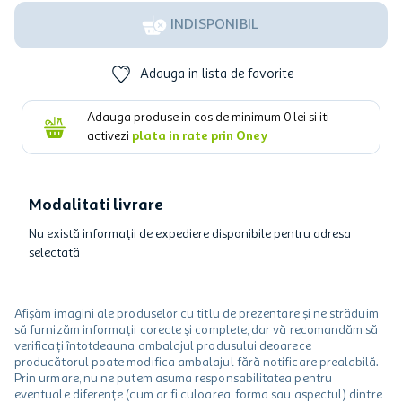
INDISPONIBIL
Adauga in lista de favorite
Adauga produse in cos de minimum
0
lei si iti
activezi
plata in rate prin Oney
Modalitati livrare
Nu există informații de expediere disponibile pentru adresa
selectată
Afișăm imagini ale produselor cu titlu de prezentare și ne străduim
să furnizăm informații corecte și complete, dar vă recomandăm să
verificați întotdeauna ambalajul produsului deoarece
producătorul poate modifica ambalajul fără notificare prealabilă.
Prin urmare, nu ne putem asuma responsabilitatea pentru
eventuale diferențe (cum ar fi culoarea, forma sau aspectul) dintre