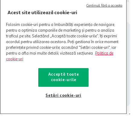
Termenele și Condițiile Programului. Ofertele MyCLUB Auchan sunt
valabile in limita stocurilor disponibile. Beneficiile se acorda in
Continuă fără a accepta
limita a 12 unitati / card client o singura data in perioada promotiei.
CITESTE MAI MULT
Acest site utilizează cookie-uri
Cardul poate fi utilizat doar in legatura cu magazinele Auchan
participante și pentru acțiuni promotionale indicate de Auchan si
Folosim cookie-uri pentru a îmbunătăți experiența de navigare,
nu poate fi utilizat in legatura cu alti comercianți sau pentru alte
pentru a optimiza campaniile de marketing și pentru a analiza
activitati in afara celor mentionate in Termene si Conditii. Auchan
traficul pe site. Selectând „Acceptă toate cookie-urile”, îți exprimi
nu raspunde pentru imposibilitatea utilizarii Cardului in perioada in
acordul pentru utilizarea acestora. Poți gestiona în orice moment
care aceste este suspendat sau in perioada in care sunt efectuate
preferințele privind cookie-urile, accesând "Setări cookie-uri", iar
intretineri sau reparatii tehnice la sistemul de utilizarea al Cardului.
pentru a afla mai multe detalii, vizitează secțiunea
Politica de
cookie-uri
Contacteaza-ne!
Iti stam mereu la dispozitie.
Acceptă toate
cookie-urile
021-9141
contact@auchan.ro
Contact
Setări cookie-uri
Pentru tine
Cine suntem