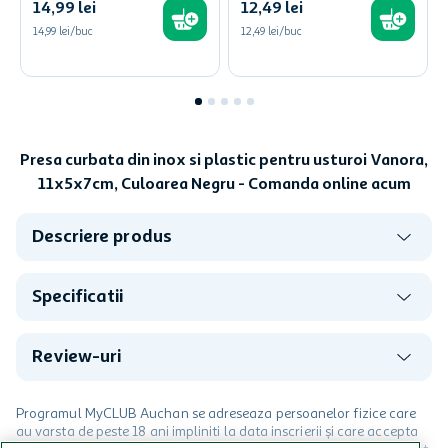
14
,
99
lei
12
,
49
lei
14,99 lei/buc
12,49 lei/buc
Presa curbata din inox si plastic pentru usturoi Vanora,
11x5x7cm, Culoarea Negru - Comanda online acum
Descriere produs
Specificatii
Review-uri
Programul MyCLUB Auchan se adreseaza persoanelor fizice care
au varsta de peste 18 ani impliniti la data inscrierii și care accepta