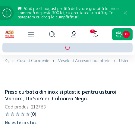
🚚 Până pe 31 august profită de livrare gratuită la orice
comandă de peste 300 lei, cu greutatea sub 40kg. Te
așteptăm cu drag la cumpărături!
0
0
Casa si Curatenie
Vesela si Accesorii bucatarie
Ustensil
Presa curbata din inox si plastic pentru usturoi
Vanora, 11x5x7cm, Culoarea Negru
Cod produs
:
212763
☆
☆
☆
☆
☆
(
0
)
Nu este in stoc