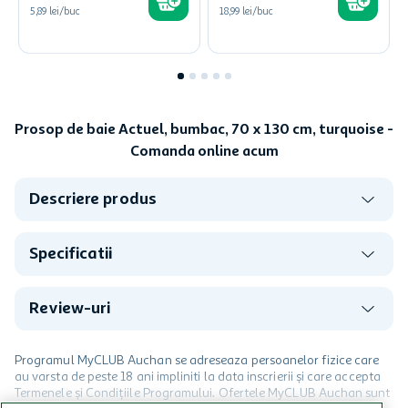
5,89 lei/buc
18,99 lei/buc
Prosop de baie Actuel, bumbac, 70 x 130 cm, turquoise -
Comanda online acum
Descriere produs
Specificatii
Review-uri
Programul MyCLUB Auchan se adreseaza persoanelor fizice care
au varsta de peste 18 ani impliniti la data inscrierii și care accepta
Termenele și Condițiile Programului. Ofertele MyCLUB Auchan sunt