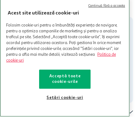
valabile in limita stocurilor disponibile. Beneficiile se acorda in
limita a 12 unitati / card client o singura data in perioada promotiei.
CITESTE MAI MULT
Continuă fără a accepta
Cardul poate fi utilizat doar in legatura cu magazinele Auchan
Acest site utilizează cookie-uri
participante și pentru acțiuni promotionale indicate de Auchan si
nu poate fi utilizat in legatura cu alti comercianți sau pentru alte
Folosim cookie-uri pentru a îmbunătăți experiența de navigare,
activitati in afara celor mentionate in Termene si Conditii. Auchan
pentru a optimiza campaniile de marketing și pentru a analiza
nu raspunde pentru imposibilitatea utilizarii Cardului in perioada in
traficul pe site. Selectând „Acceptă toate cookie-urile”, îți exprimi
care aceste este suspendat sau in perioada in care sunt efectuate
acordul pentru utilizarea acestora. Poți gestiona în orice moment
intretineri sau reparatii tehnice la sistemul de utilizarea al Cardului.
preferințele privind cookie-urile, accesând "Setări cookie-uri", iar
pentru a afla mai multe detalii, vizitează secțiunea
Politica de
Contacteaza-ne!
cookie-uri
Iti stam mereu la dispozitie.
Acceptă toate
021-9141
contact@auchan.ro
cookie-urile
Contact
Setări cookie-uri
Pentru tine
Cine suntem
De ajutor