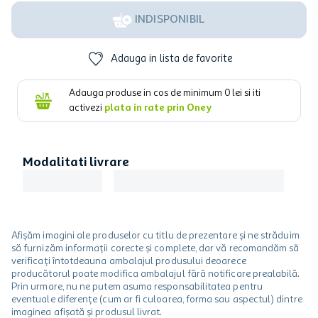
INDISPONIBIL
Adauga in lista de favorite
Adauga produse in cos de minimum
0
lei si iti
activezi
plata in rate prin Oney
Modalitati livrare
Afișăm imagini ale produselor cu titlu de prezentare și ne străduim
să furnizăm informații corecte și complete, dar vă recomandăm să
verificați întotdeauna ambalajul produsului deoarece
producătorul poate modifica ambalajul fără notificare prealabilă.
Prin urmare, nu ne putem asuma responsabilitatea pentru
eventuale diferențe (cum ar fi culoarea, forma sau aspectul) dintre
imaginea afișată și produsul livrat.