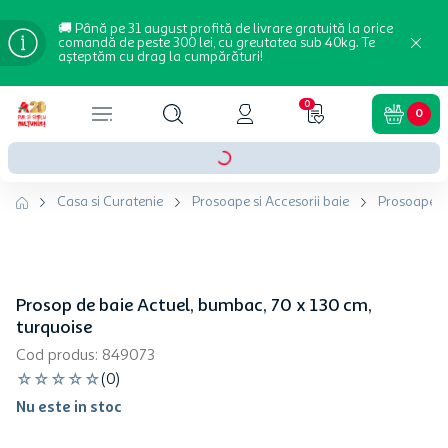
🚚 Până pe 31 august profită de livrare gratuită la orice
comandă de peste 300 lei, cu greutatea sub 40kg. Te
așteptăm cu drag la cumpărături!
0
0
Casa si Curatenie
Prosoape si Accesorii baie
Prosoape b
Prosop de baie Actuel, bumbac, 70 x 130 cm,
turquoise
Cod produs
:
849073
☆
☆
☆
☆
☆
(
0
)
Nu este in stoc