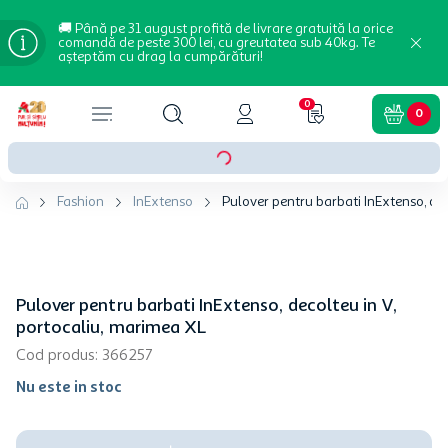
🚚 Până pe 31 august profită de livrare gratuită la orice
comandă de peste 300 lei, cu greutatea sub 40kg. Te
așteptăm cu drag la cumpărături!
0
0
Fashion
InExtenso
Pulover pentru barbati InExtenso, de
Pulover pentru barbati InExtenso, decolteu in V,
portocaliu, marimea XL
Cod produs
:
366257
Nu este in stoc