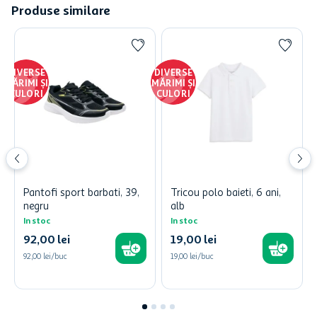
Produse similare
DIVERSE
DIVERSE
MĂRIMI ȘI
MĂRIMI ȘI
CULORI
CULORI
Pantofi sport barbati, 39,
Tricou polo baieti, 6 ani,
negru
alb
In stoc
In stoc
92
,
00
lei
19
,
00
lei
92,00 lei/buc
19,00 lei/buc