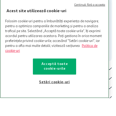
nu raspunde pentru imposibilitatea utilizarii Cardului in perioada in
Continuă fără a accepta
care aceste este suspendat sau in perioada in care sunt efectuate
Acest site utilizează cookie-uri
intretineri sau reparatii tehnice la sistemul de utilizarea al Cardului.
Contacteaza-ne!
Folosim cookie-uri pentru a îmbunătăți experiența de navigare,
pentru a optimiza campaniile de marketing și pentru a analiza
Iti stam mereu la dispozitie.
traficul pe site. Selectând „Acceptă toate cookie-urile”, îți exprimi
acordul pentru utilizarea acestora. Poți gestiona în orice moment
021-9141
contact@auchan.ro
preferințele privind cookie-urile, accesând "Setări cookie-uri", iar
pentru a afla mai multe detalii, vizitează secțiunea
Politica de
Contact
cookie-uri
Acceptă toate
Pentru tine
cookie-urile
Cine suntem
Setări cookie-uri
De ajutor
Tinem aproape
Categorii principale