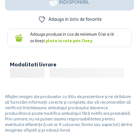
INDISPONIBIL
Adauga in lista de favorite
Adauga produse in cos de minimum
0
lei si iti
activezi
plata in rate prin Oney
Modalitati livrare
Afișăm imagini ale produselor cu titlu de prezentare și ne străduim
să furnizăm informații corecte și complete, dar vă recomandăm să
verificați întotdeauna ambalajul produsului deoarece
producătorul poate modifica ambalajul fără notificare prealabilă.
Prin urmare, nu ne putem asuma responsabilitatea pentru
eventuale diferențe (cum ar fi culoarea, forma sau aspectul) dintre
imaginea afișată și produsul livrat.