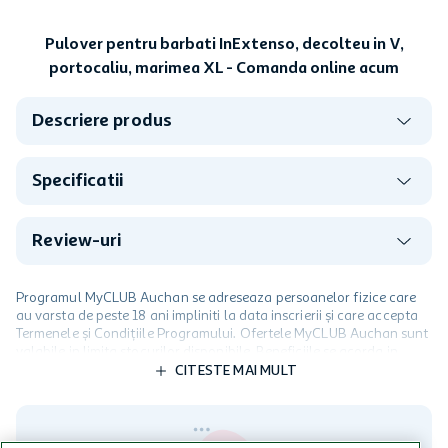
Pulover pentru barbati InExtenso, decolteu in V,
portocaliu, marimea XL - Comanda online acum
Descriere produs
Specificatii
Review-uri
Programul MyCLUB Auchan se adreseaza persoanelor fizice care
au varsta de peste 18 ani impliniti la data inscrierii și care accepta
Termenele și Condițiile Programului. Ofertele MyCLUB Auchan sunt
valabile in limita stocurilor disponibile. Beneficiile se acorda in
limita a 12 unitati / card client o singura data in perioada promotiei.
CITESTE MAI MULT
Cardul poate fi utilizat doar in legatura cu magazinele Auchan
participante și pentru acțiuni promotionale indicate de Auchan si
nu poate fi utilizat in legatura cu alti comercianți sau pentru alte
activitati in afara celor mentionate in Termene si Conditii. Auchan