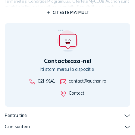
Termenele și Condițiile Programului. Ofertele MyCLUB Auchan sunt
valabile in limita stocurilor disponibile. Beneficiile se acorda in
limita a 12 unitati / card client o singura data in perioada promotiei.
CITESTE MAI MULT
Cardul poate fi utilizat doar in legatura cu magazinele Auchan
participante și pentru acțiuni promotionale indicate de Auchan si
nu poate fi utilizat in legatura cu alti comercianți sau pentru alte
activitati in afara celor mentionate in Termene si Conditii. Auchan
nu raspunde pentru imposibilitatea utilizarii Cardului in perioada in
care aceste este suspendat sau in perioada in care sunt efectuate
intretineri sau reparatii tehnice la sistemul de utilizarea al Cardului.
Contacteaza-ne!
Iti stam mereu la dispozitie.
021-9141
contact@auchan.ro
Contact
Pentru tine
Cine suntem