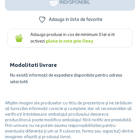
INDISPONIBIL
Adauga in lista de favorite
Adauga produse in cos de minimum
0
lei si iti
activezi
plata in rate prin Oney
Modalitati livrare
Nu există informații de expediere disponibile pentru adresa
selectată
Afișăm imagini ale produselor cu titlu de prezentare și ne străduim
să furnizăm informații corecte și complete, dar vă recomandăm să
verificați întotdeauna ambalajul produsului deoarece
producătorul poate modifica ambalajul fără notificare prealabilă.
Prin urmare, nu ne putem asuma responsabilitatea pentru
eventuale diferențe (cum ar fi culoarea, forma sau aspectul) dintre
imaginea afișată și produsul livrat.