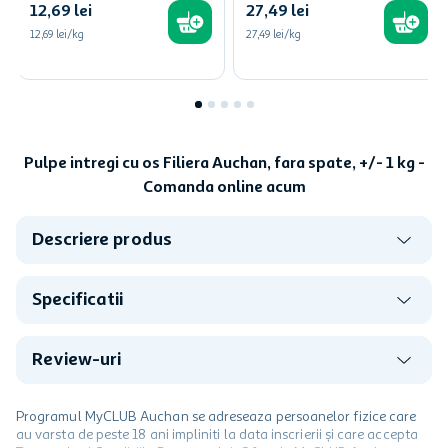
12
,
69
lei
27
,
49
lei
12,69
lei/kg
27,49
lei/kg
Pulpe intregi cu os Filiera Auchan, fara spate, +/- 1 kg -
Comanda online acum
Descriere produs
Specificatii
Review-uri
Programul MyCLUB Auchan se adreseaza persoanelor fizice care
au varsta de peste 18 ani impliniti la data inscrierii și care accepta