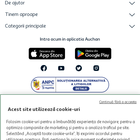
De ajutor
Tinem aproape
Categorii principale
Intra acum in aplicatia Auchan
Continuă fără a accepta
Acest site utilizează cookie-uri
© Copyright Auchan 2026. Toate drepturile rezervate!
Folosim cookie-uri pentru a îmbunătăți experiența de navigare, pentru a
optimiza campaniile de marketing și pentru a analiza traficul pe site.
Powered by
Selectând „Acceptă toate cookie-urile”, îți exprimi acordul pentru
utilizarea acestora. Poți gestiona în orice moment preferințele privind