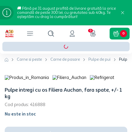
🚚 Până pe 31 august profită de livrare gratuită la orice
comandă de peste 300 lei, cu greutatea sub 40kg. Te
așteptăm cu drag la cumpărături!
0
0
Carne si peste
Carne de pasare
Pulpe de pui
Pulpe i
Pulpe intregi cu os Filiera Auchan, fara spate, +/- 1
kg
Cod produs
:
416888
Nu este in stoc