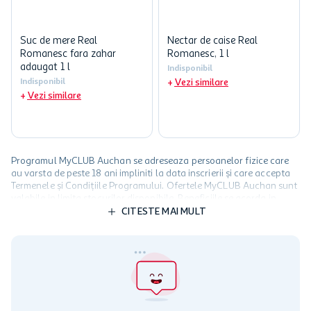
Suc de mere Real
Nectar de caise Real
Romanesc fara zahar
Romanesc, 1 l
adaugat 1 l
Indisponibil
Indisponibil
Vezi similare
Vezi similare
Programul MyCLUB Auchan se adreseaza persoanelor fizice care
au varsta de peste 18 ani impliniti la data inscrierii și care accepta
Termenele și Condițiile Programului. Ofertele MyCLUB Auchan sunt
valabile in limita stocurilor disponibile. Beneficiile se acorda in
limita a 12 unitati / card client o singura data in perioada promotiei.
CITESTE MAI MULT
Cardul poate fi utilizat doar in legatura cu magazinele Auchan
participante și pentru acțiuni promotionale indicate de Auchan si
nu poate fi utilizat in legatura cu alti comercianți sau pentru alte
activitati in afara celor mentionate in Termene si Conditii. Auchan
nu raspunde pentru imposibilitatea utilizarii Cardului in perioada in
care aceste este suspendat sau in perioada in care sunt efectuate
intretineri sau reparatii tehnice la sistemul de utilizarea al Cardului.