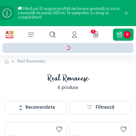
🚚 Până pe 31 august profită de livrare gratuită la orice
comandă de peste 300 lei. Te așteptăm cu drag la
cumpărături!
0
0
Real Romanesc
Real Romanesc
6
produse
Recomandate
Filtrează