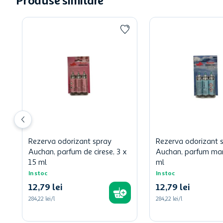
Produse similare
Rezerva odorizant spray
Rezerva odorizant 
Auchan, parfum de cirese, 3 x
Auchan, parfum mari
15 ml
ml
In stoc
In stoc
12
,
79
lei
12
,
79
lei
284,22 lei/l
284,22 lei/l