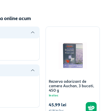
da online acum
Rezerva odorizant de
camera Auchan, 3 bucati,
450 g
In stoc
45
,
99
lei
45,99 lei/buc