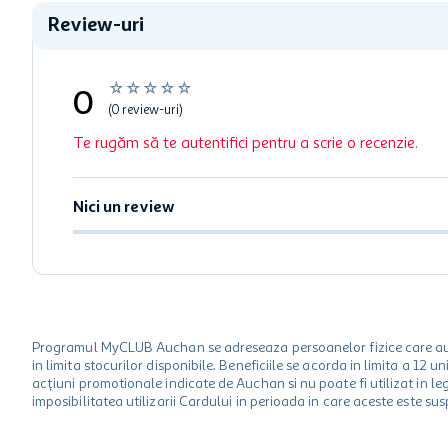
Review-uri
☆
☆
☆
☆
☆
0
(0 review-uri)
Te rugăm să te autentifici pentru a scrie o recenzie.
Nici un review
Programul MyCLUB Auchan se adreseaza persoanelor fizice care au va
in limita stocurilor disponibile. Beneficiile se acorda in limita a 12
acțiuni promotionale indicate de Auchan si nu poate fi utilizat in l
imposibilitatea utilizarii Cardului in perioada in care aceste este su