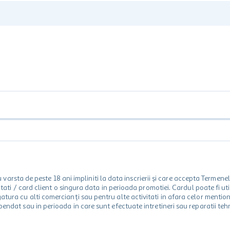
rsta de peste 18 ani impliniti la data inscrierii și care accepta Termene
 unitati / card client o singura data in perioada promotiei. Cardul poate fi
egatura cu alti comercianți sau pentru alte activitati in afara celor ment
spendat sau in perioada in care sunt efectuate intretineri sau reparatii tehn