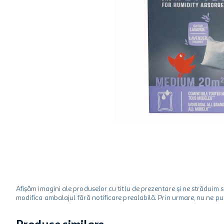
hartie igienica
one two fun
ciocolata
Afișăm imagini ale produselor cu titlu de prezentare și ne strădui
modifica ambalajul fără notificare prealabilă. Prin urmare, nu ne p