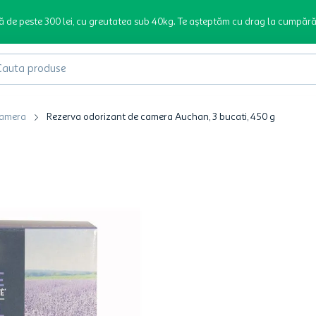
ă de peste 300 lei, cu greutatea sub 40kg. Te așteptăm cu drag la cumpără
produse
camera
Rezerva odorizant de camera Auchan, 3 bucati, 450 g