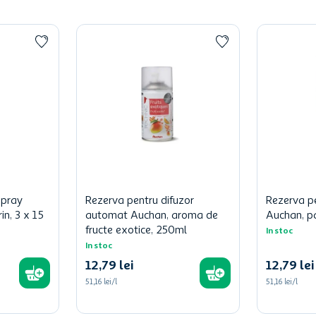
spray
Rezerva pentru difuzor
Rezerva pe
n, 3 x 15
automat Auchan, aroma de
Auchan, p
fructe exotice, 250ml
In stoc
In stoc
12
,
79
lei
12
,
79
lei
51,16 lei/l
51,16 lei/l