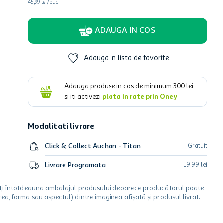
45,99 lei/buc
ADAUGA IN COS
Adauga in lista de favorite
Adauga produse in cos de minimum
300
lei
si iti activezi
plata in rate prin Oney
Modalitati livrare
Click & Collect Auchan - Titan
Gratuit
Livrare Programata
19
,
99
lei
icați întotdeauna ambalajul produsului deoarece producătorul poate
a, forma sau aspectul) dintre imaginea afișată și produsul livrat.