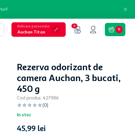
turi!
Ridicare personala
:
0
0
Auchan Titan
Rezerva odorizant de
camera Auchan, 3 bucati,
450 g
Cod produs
:
427986
☆
☆
☆
☆
☆
(
0
)
In stoc
45
,
99
lei