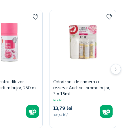
ntru difuzor
Odorizant de camera cu
arfum bujor, 250 ml
rezerve Auchan, aroma bujor,
3 x 15ml
In stoc
13
,
79
lei
306,44 lei/l