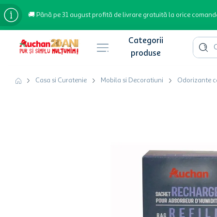
🚚 Până pe 31 august profită de livrare gratuită la orice comand
Cauta 
Căutări populare
Casa si Curatenie
Mobila si Decoratiuni
Odorizante 
bere
cafea
inghetata
apa plata
cafea boabe
troler
garden star