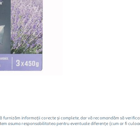
m să furnizăm informații corecte și complete, dar vă recomandăm să verif
utem asuma responsabilitatea pentru eventuale diferențe (cum ar fi culoare