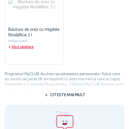
Bautura de orez cu migdale
Rice&Rice, 1 l
Indisponibil
Vezi similare
Programul MyCLUB Auchan se adreseaza persoanelor fizice care
au varsta de peste 18 ani impliniti la data inscrierii și care accepta
Termenele și Condițiile Programului. Ofertele MyCLUB Auchan sunt
valabile in limita stocurilor disponibile. Beneficiile se acorda in
limita a 12 unitati / card client o singura data in perioada promotiei.
CITESTE MAI MULT
Cardul poate fi utilizat doar in legatura cu magazinele Auchan
participante și pentru acțiuni promotionale indicate de Auchan si
nu poate fi utilizat in legatura cu alti comercianți sau pentru alte
activitati in afara celor mentionate in Termene si Conditii. Auchan
nu raspunde pentru imposibilitatea utilizarii Cardului in perioada in
care aceste este suspendat sau in perioada in care sunt efectuate