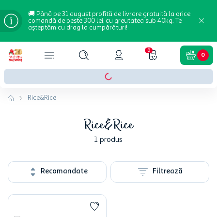
🚚 Până pe 31 august profită de livrare gratuită la orice
comandă de peste 300 lei, cu greutatea sub 40kg. Te
așteptăm cu drag la cumpărături!
0
0
Rice&Rice
Rice&Rice
1
produs
Recomandate
Filtrează