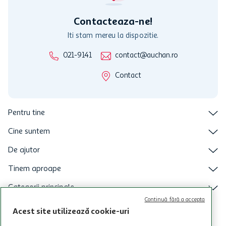
intretineri sau reparatii tehnice la sistemul de utilizarea al Cardului.
Contacteaza-ne!
Iti stam mereu la dispozitie.
021-9141
contact@auchan.ro
Contact
Pentru tine
Cine suntem
De ajutor
Tinem aproape
Categorii principale
Continuă fără a accepta
Intra acum in aplicatia Auchan
Acest site utilizează cookie-uri