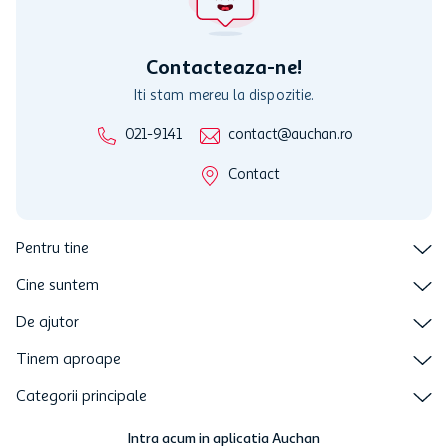
care aceste este suspendat sau in perioada in care sunt efectuate
intretineri sau reparatii tehnice la sistemul de utilizarea al Cardului.
Contacteaza-ne!
Iti stam mereu la dispozitie.
021-9141
contact@auchan.ro
Contact
Pentru tine
Cine suntem
De ajutor
Tinem aproape
Categorii principale
Intra acum in aplicatia Auchan