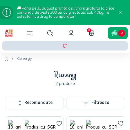
🚚 Până pe 31 august profită de livrare gratuită la orice
comandă de peste 300 lei, cu greutatea sub 40kg. Te
așteptăm cu drag la cumpărături!
0
0
Rienergy
Rienergy
2
produse
Recomandate
Filtrează