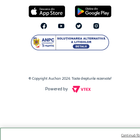
© Copyright Auchan 2026. Toate drepturile rezervate!
Powered by
Continuă fă