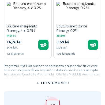
Bautura energizanta
Bautura energizanta
Rienergy, 4 x 0.25 l
Rienergy, 0.25 l
In stoc
In stoc
14
,
76
lei
3
,
69
lei
14,76 lei/l
14,76 lei/l
+
2
lei
garantie
+
0,5
lei
garantie
Programul MyCLUB Auchan se adreseaza persoanelor fizice care
au varsta de peste 18 ani impliniti la data inscrierii și care accepta
Termenele și Condițiile Programului. Ofertele MyCLUB Auchan sunt
valabile in limita stocurilor disponibile. Beneficiile se acorda in
limita a 12 unitati / card client o singura data in perioada promotiei.
CITESTE MAI MULT
Cardul poate fi utilizat doar in legatura cu magazinele Auchan
participante și pentru acțiuni promotionale indicate de Auchan si
nu poate fi utilizat in legatura cu alti comercianți sau pentru alte
activitati in afara celor mentionate in Termene si Conditii. Auchan
nu raspunde pentru imposibilitatea utilizarii Cardului in perioada in