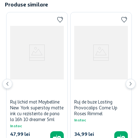
Produse similare
Ruj lichid mat Maybelline
Ruj de buze Lasting
New York superstay matte
Provocalips Come Up
ink cu rezistenta de pana
Roses Rimmel
la 16h 10 dreamer 5ml
In stoc
In stoc
47
,
99
lei
34
,
99
lei