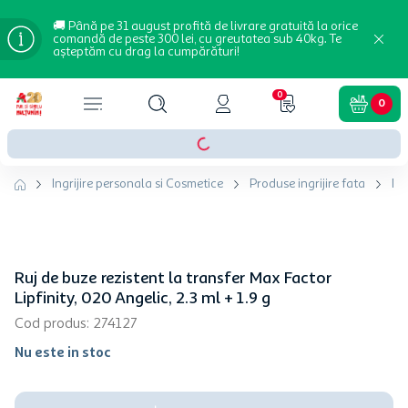
🚚 Până pe 31 august profită de livrare gratuită la orice
comandă de peste 300 lei, cu greutatea sub 40kg. Te
așteptăm cu drag la cumpărături!
0
0
Ingrijire personala si Cosmetice
Produse ingrijire fata
Ma
Ruj de buze rezistent la transfer Max Factor
Lipfinity, 020 Angelic, 2.3 ml + 1.9 g
Cod produs
:
274127
Nu este in stoc