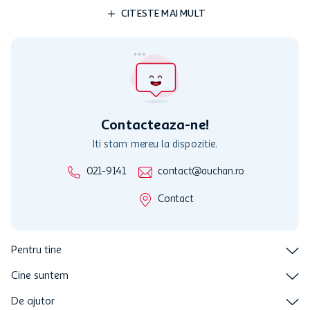
valabile in limita stocurilor disponibile. Beneficiile se acorda in
limita a 12 unitati / card client o singura data in perioada promotiei.
CITESTE MAI MULT
Cardul poate fi utilizat doar in legatura cu magazinele Auchan
participante și pentru acțiuni promotionale indicate de Auchan si
nu poate fi utilizat in legatura cu alti comercianți sau pentru alte
activitati in afara celor mentionate in Termene si Conditii. Auchan
nu raspunde pentru imposibilitatea utilizarii Cardului in perioada in
care aceste este suspendat sau in perioada in care sunt efectuate
intretineri sau reparatii tehnice la sistemul de utilizarea al Cardului.
Contacteaza-ne!
Iti stam mereu la dispozitie.
021-9141
contact@auchan.ro
Contact
Pentru tine
Cine suntem
De ajutor