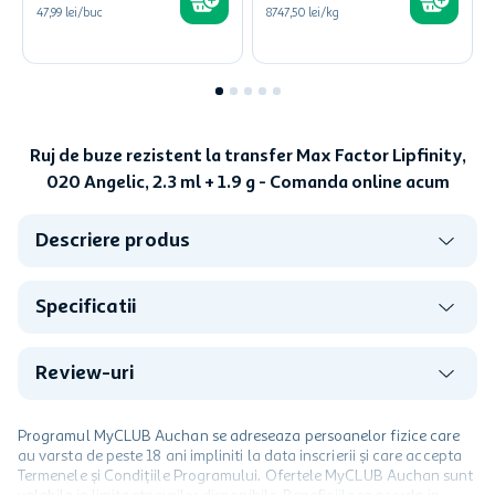
47,99 lei/buc
8747,50 lei/kg
Ruj de buze rezistent la transfer Max Factor Lipfinity,
020 Angelic, 2.3 ml + 1.9 g - Comanda online acum
Descriere produs
Specificatii
Review-uri
Programul MyCLUB Auchan se adreseaza persoanelor fizice care
au varsta de peste 18 ani impliniti la data inscrierii și care accepta
Termenele și Condițiile Programului. Ofertele MyCLUB Auchan sunt