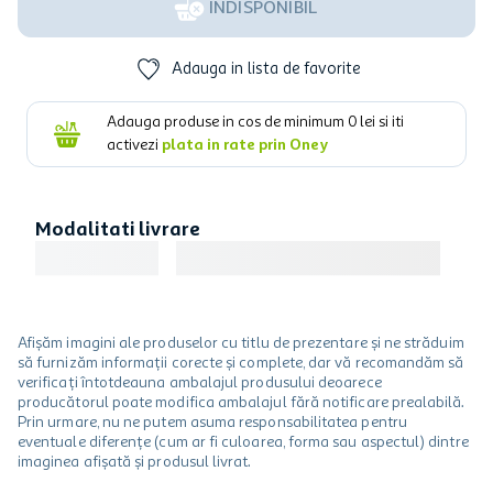
INDISPONIBIL
Adauga in lista de favorite
Adauga produse in cos de minimum
0
lei si iti
activezi
plata in rate prin Oney
Modalitati livrare
Afișăm imagini ale produselor cu titlu de prezentare și ne străduim
să furnizăm informații corecte și complete, dar vă recomandăm să
verificați întotdeauna ambalajul produsului deoarece
producătorul poate modifica ambalajul fără notificare prealabilă.
Prin urmare, nu ne putem asuma responsabilitatea pentru
eventuale diferențe (cum ar fi culoarea, forma sau aspectul) dintre
imaginea afișată și produsul livrat.