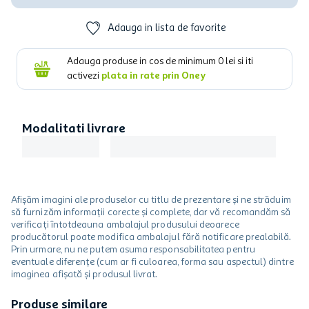
Adauga in lista de favorite
Adauga produse in cos de minimum
0
lei si iti
activezi
plata in rate prin Oney
Modalitati livrare
Afișăm imagini ale produselor cu titlu de prezentare și ne străduim
să furnizăm informații corecte și complete, dar vă recomandăm să
verificați întotdeauna ambalajul produsului deoarece
producătorul poate modifica ambalajul fără notificare prealabilă.
Prin urmare, nu ne putem asuma responsabilitatea pentru
eventuale diferențe (cum ar fi culoarea, forma sau aspectul) dintre
imaginea afișată și produsul livrat.
Produse similare