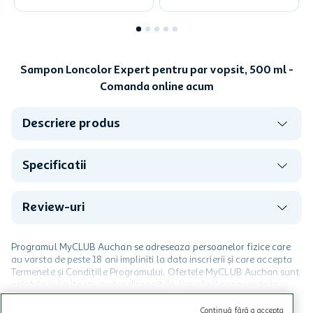
Sampon Loncolor Expert pentru par vopsit, 500 ml -
Comanda online acum
Descriere produs
Specificatii
Review-uri
Programul MyCLUB Auchan se adreseaza persoanelor fizice care
au varsta de peste 18 ani impliniti la data inscrierii și care accepta
Termenele și Condițiile Programului. Ofertele MyCLUB Auchan sunt
valabile in limita stocurilor disponibile. Beneficiile se acorda in
limita a 12 unitati / card client o singura data in perioada promotiei.
CITESTE MAI MULT
Cardul poate fi utilizat doar in legatura cu magazinele Auchan
Continuă fără a accepta