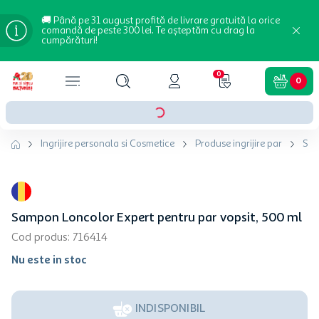
🚚 Până pe 31 august profită de livrare gratuită la orice
comandă de peste 300 lei. Te așteptăm cu drag la
cumpărături!
0
0
Ingrijire personala si Cosmetice
Produse ingrijire par
Sa
Sampon Loncolor Expert pentru par vopsit, 500 ml
Cod produs
:
716414
Nu este in stoc
INDISPONIBIL