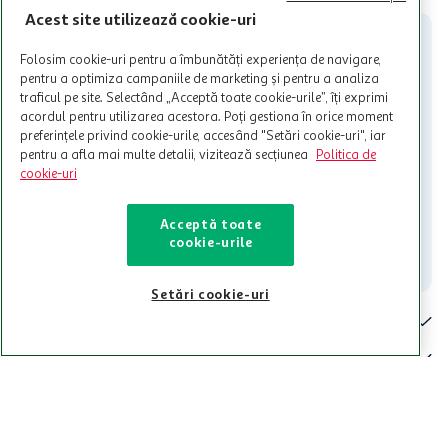
participante și pentru acțiuni promotionale indicate de Auchan si
Acest site utilizează cookie-uri
nu poate fi utilizat in legatura cu alti comercianți sau pentru alte
activitati in afara celor mentionate in Termene si Conditii. Auchan
Folosim cookie-uri pentru a îmbunătăți experiența de navigare,
nu raspunde pentru imposibilitatea utilizarii Cardului in perioada in
pentru a optimiza campaniile de marketing și pentru a analiza
care aceste este suspendat sau in perioada in care sunt efectuate
traficul pe site. Selectând „Acceptă toate cookie-urile”, îți exprimi
intretineri sau reparatii tehnice la sistemul de utilizarea al Cardului.
acordul pentru utilizarea acestora. Poți gestiona în orice moment
preferințele privind cookie-urile, accesând "Setări cookie-uri", iar
Contacteaza-ne!
pentru a afla mai multe detalii, vizitează secțiunea
Politica de
Iti stam mereu la dispozitie.
cookie-uri
021-9141
contact@auchan.ro
Acceptă toate
cookie-urile
Contact
Setări cookie-uri
Pentru tine
Cine suntem
De ajutor
Tinem aproape