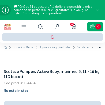
🚚 Până pe 31 august profită de livrare gratuită la orice
comandă de peste 300 lei, cu greutatea sub 40kg. Te
așteptăm cu drag la cumpărături!
0
0
Jucarii si Bebe
Igiena si ingrijire bebe
Scutece
Scutec
Scutece Pampers Active Baby, marimea 5, 11 - 16 kg,
110 bucati
Cod produs
:
134434
Nu este in stoc