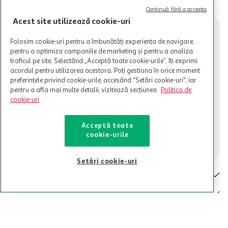
CITESTE MAI MULT
Cardul poate fi utilizat doar in legatura cu magazinele Auchan
Continuă fără a accepta
participante și pentru acțiuni promotionale indicate de Auchan si
Acest site utilizează cookie-uri
nu poate fi utilizat in legatura cu alti comercianți sau pentru alte
activitati in afara celor mentionate in Termene si Conditii. Auchan
Folosim cookie-uri pentru a îmbunătăți experiența de navigare,
nu raspunde pentru imposibilitatea utilizarii Cardului in perioada in
pentru a optimiza campaniile de marketing și pentru a analiza
care aceste este suspendat sau in perioada in care sunt efectuate
traficul pe site. Selectând „Acceptă toate cookie-urile”, îți exprimi
intretineri sau reparatii tehnice la sistemul de utilizarea al Cardului.
acordul pentru utilizarea acestora. Poți gestiona în orice moment
preferințele privind cookie-urile, accesând "Setări cookie-uri", iar
Contacteaza-ne!
pentru a afla mai multe detalii, vizitează secțiunea
Politica de
Iti stam mereu la dispozitie.
cookie-uri
021-9141
contact@auchan.ro
Acceptă toate
cookie-urile
Contact
Setări cookie-uri
Pentru tine
Cine suntem
De ajutor