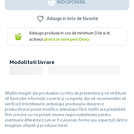
INDISPONIBIL
Adauga in lista de favorite
Adauga produse in cos de minimum
0
lei si iti
activezi
plata in rate prin Oney
Modalitati livrare
Afișăm imagini ale produselor cu titlu de prezentare și ne străduim
să furnizăm informații corecte și complete, dar vă recomandăm să
verificați întotdeauna ambalajul produsului deoarece
producătorul poate modifica ambalajul fără notificare prealabilă.
Prin urmare, nu ne putem asuma responsabilitatea pentru
eventuale diferențe (cum ar fi culoarea, forma sau aspectul) dintre
imaginea afișată și produsul livrat.