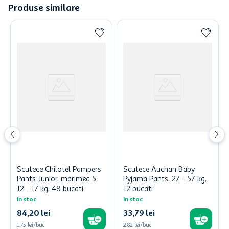
Produse similare
Scutece Chilotel Pampers
Scutece Auchan Baby
Pants Junior, marimea 5,
Pyjama Pants, 27 - 57 kg,
12 - 17 kg, 48 bucati
12 bucati
In stoc
In stoc
84
,
20
lei
33
,
79
lei
1,75 lei/buc
2,82 lei/buc