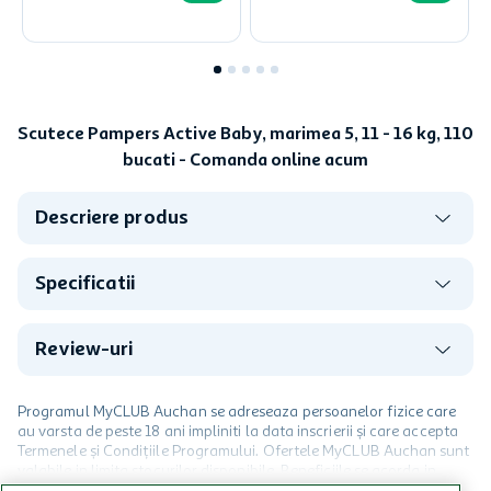
Scutece Pampers Active Baby, marimea 5, 11 - 16 kg, 110
bucati - Comanda online acum
Descriere produs
Specificatii
Review-uri
Programul MyCLUB Auchan se adreseaza persoanelor fizice care
au varsta de peste 18 ani impliniti la data inscrierii și care accepta
Termenele și Condițiile Programului. Ofertele MyCLUB Auchan sunt
valabile in limita stocurilor disponibile. Beneficiile se acorda in
limita a 12 unitati / card client o singura data in perioada promotiei.