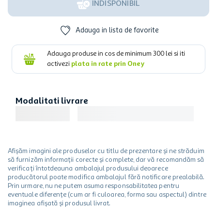
INDISPONIBIL
Adauga in lista de favorite
Adauga produse in cos de minimum
300
lei si iti
activezi
plata in rate prin Oney
Modalitati livrare
Afișăm imagini ale produselor cu titlu de prezentare și ne străduim
să furnizăm informații corecte și complete, dar vă recomandăm să
verificați întotdeauna ambalajul produsului deoarece
producătorul poate modifica ambalajul fără notificare prealabilă.
Prin urmare, nu ne putem asuma responsabilitatea pentru
eventuale diferențe (cum ar fi culoarea, forma sau aspectul) dintre
imaginea afișată și produsul livrat.