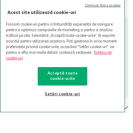
valabile in limita stocurilor disponibile. Beneficiile se acorda in
limita a 12 unitati / card client o singura data in perioada promotiei.
CITESTE MAI MULT
Continuă fără a accepta
Cardul poate fi utilizat doar in legatura cu magazinele Auchan
Acest site utilizează cookie-uri
participante și pentru acțiuni promotionale indicate de Auchan si
nu poate fi utilizat in legatura cu alti comercianți sau pentru alte
Folosim cookie-uri pentru a îmbunătăți experiența de navigare,
activitati in afara celor mentionate in Termene si Conditii. Auchan
pentru a optimiza campaniile de marketing și pentru a analiza
nu raspunde pentru imposibilitatea utilizarii Cardului in perioada in
traficul pe site. Selectând „Acceptă toate cookie-urile”, îți exprimi
care aceste este suspendat sau in perioada in care sunt efectuate
acordul pentru utilizarea acestora. Poți gestiona în orice moment
intretineri sau reparatii tehnice la sistemul de utilizarea al Cardului.
preferințele privind cookie-urile, accesând "Setări cookie-uri", iar
pentru a afla mai multe detalii, vizitează secțiunea
Politica de
Contacteaza-ne!
cookie-uri
Iti stam mereu la dispozitie.
021-9141
contact@auchan.ro
Acceptă toate
cookie-urile
Contact
Setări cookie-uri
Pentru tine
Cine suntem
De ajutor