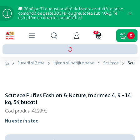
🚚 Până pe 31 august profită de livrare gratuită la orice
comandă de peste 300 lei, cu greutatea sub 40kg. Te
așteptăm cu drag la cumpărături!
0
0
Jucarii si Bebe
Igiena si ingrijire bebe
Scutece
Scutec
Scutece Pufies Fashion & Nature, marimea 4, 9 - 14
kg, 54 bucati
Cod produs
:
412391
Nu este in stoc