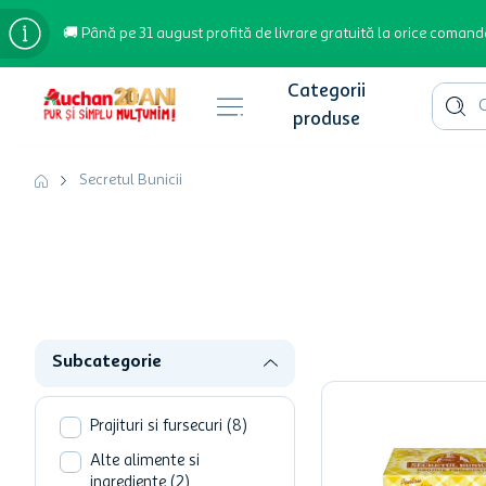
🚚 Până pe 31 august profită de livrare gratuită la orice comand
Cauta 
Căutări populare
Secretul Bunicii
bere
cafea
inghetata
apa plata
Subcategorie
cafea boabe
troler
Prajituri si fursecuri
(
8
)
garden star
Alte alimente si
ingrediente
(
2
)