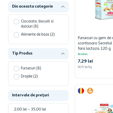
Vegan
(
3
)
Din aceasta categorie
Ciocolata, biscuiti si
dulciuri
(
8
)
Alimente de baza
(
2
)
Fursecuri cu gem de 
scortisoara Secretul B
fara lactoza, 120 g
Tip Produs
In stoc
7
,
29
lei
60,75 lei/kg
Fursecuri
(
8
)
Drojdie
(
2
)
Intervale de prețuri
2,00 lei
–
35,00 lei