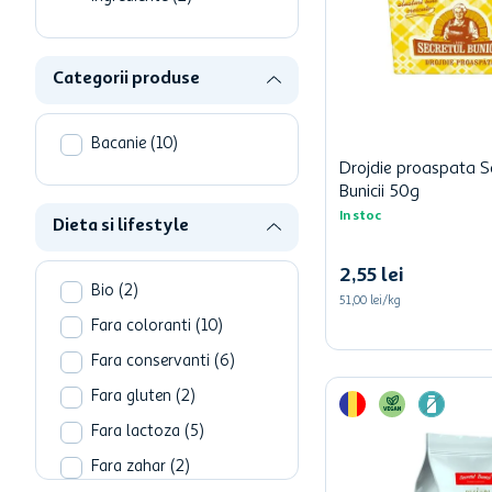
hartie igienica
one two fun
Categorii produse
ciocolata
Bacanie
(
10
)
Drojdie proaspata S
Bunicii 50g
In stoc
Dieta si lifestyle
2
,
55
lei
Bio
(
2
)
51,00 lei/kg
Fara coloranti
(
10
)
Fara conservanti
(
6
)
Fara gluten
(
2
)
Fara lactoza
(
5
)
Fara zahar
(
2
)