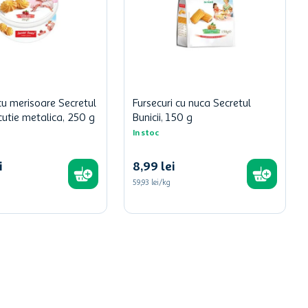
cu merisoare Secretul
Fursecuri cu nuca Secretul
n cutie metalica, 250 g
Bunicii, 150 g
In stoc
i
8
,
99
lei
59,93 lei/kg