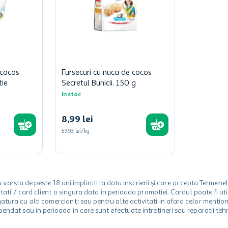
 cocos
Fursecuri cu nuca de cocos
tie
Secretul Bunicii, 150 g
In stoc
8
,
99
lei
59,93 lei/kg
rsta de peste 18 ani impliniti la data inscrierii și care accepta Termene
 unitati / card client o singura data in perioada promotiei. Cardul poate fi
egatura cu alti comercianți sau pentru alte activitati in afara celor ment
spendat sau in perioada in care sunt efectuate intretineri sau reparatii tehn