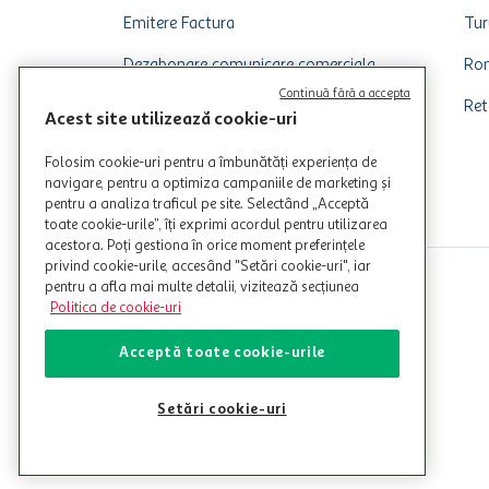
Emitere Factura
Tur
Dezabonare comunicare comerciala
Rom
Continuă fără a accepta
Ret
Acest site utilizează cookie-uri
Folosim cookie-uri pentru a îmbunătăți experiența de
navigare, pentru a optimiza campaniile de marketing și
pentru a analiza traficul pe site. Selectând „Acceptă
toate cookie-urile”, îți exprimi acordul pentru utilizarea
acestora. Poți gestiona în orice moment preferințele
privind cookie-urile, accesând "Setări cookie-uri", iar
pentru a afla mai multe detalii, vizitează secțiunea
Politica de cookie-uri
Acceptă toate cookie-urile
Setări cookie-uri
© Copyright Auchan 2026. Toate drepturile rezervate!