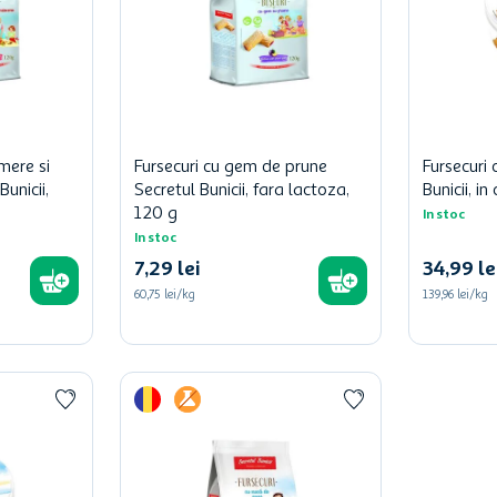
mere si
Fursecuri cu gem de prune
Fursecuri 
unicii,
Secretul Bunicii, fara lactoza,
Bunicii, i
120 g
In stoc
In stoc
7
,
29
lei
34
,
99
le
60,75 lei/kg
139,96 lei/kg