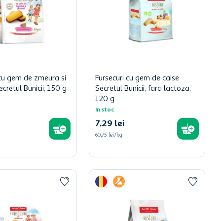
 cu gem de zmeura si
Fursecuri cu gem de caise
cretul Bunicii, 150 g
Secretul Bunicii, fara lactoza,
120 g
In stoc
7
,
29
lei
60,75 lei/kg