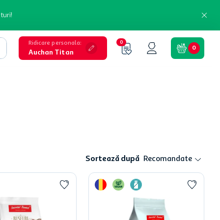
turi!
Ridicare personala
:
0
0
Auchan Titan
Sortează după
Recomandate