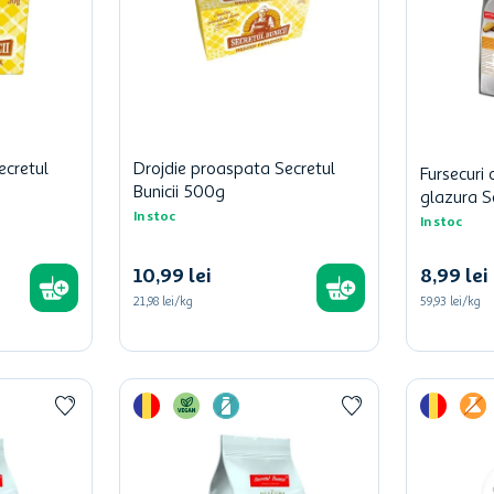
ecretul
Drojdie proaspata Secretul
Fursecuri
Bunicii 500g
glazura Se
In stoc
In stoc
10
,
99
lei
8
,
99
lei
21,98 lei/kg
59,93 lei/kg