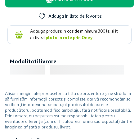
Adauga in lista de favorite
Adauga produse in cos de minimum
300
lei si iti
activezi
plata in rate prin Oney
Modalitati livrare
Afișăm imagini ale produselor cu titlu de prezentare și ne străduim
să furnizăm informații corecte și complete, dar vă recomandăm să
verificați întotdeauna ambalajul produsului deoarece
producătorul poate modifica ambalajul fără notificare prealabilă.
Prin urmare, nu ne putem asuma responsabilitatea pentru
eventuale diferențe (cum ar fi culoarea, forma sau aspectul) dintre
imaginea afișată și produsul livrat.