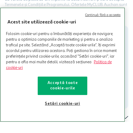
Termenele și Condițiile Programului. Ofertele MyCLUB Auchan sunt
valabile in limita stocurilor disponibile. Beneficiile se acorda in
limita a 12 unitati / card client o singura data in perioada promotiei.
CITESTE MAI MULT
Continuă fără a accepta
Cardul poate fi utilizat doar in legatura cu magazinele Auchan
Acest site utilizează cookie-uri
participante și pentru acțiuni promotionale indicate de Auchan si
nu poate fi utilizat in legatura cu alti comercianți sau pentru alte
Folosim cookie-uri pentru a îmbunătăți experiența de navigare,
activitati in afara celor mentionate in Termene si Conditii. Auchan
pentru a optimiza campaniile de marketing și pentru a analiza
nu raspunde pentru imposibilitatea utilizarii Cardului in perioada in
traficul pe site. Selectând „Acceptă toate cookie-urile”, îți exprimi
care aceste este suspendat sau in perioada in care sunt efectuate
acordul pentru utilizarea acestora. Poți gestiona în orice moment
intretineri sau reparatii tehnice la sistemul de utilizarea al Cardului.
preferințele privind cookie-urile, accesând "Setări cookie-uri", iar
pentru a afla mai multe detalii, vizitează secțiunea
Politica de
Contacteaza-ne!
cookie-uri
Iti stam mereu la dispozitie.
Acceptă toate
021-9141
contact@auchan.ro
cookie-urile
Contact
Setări cookie-uri
Pentru tine
Cine suntem