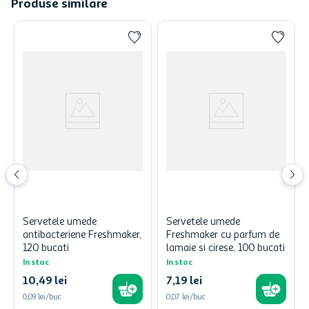
Produse similare
Servetele umede
Servetele umede
antibacteriene Freshmaker,
Freshmaker cu parfum de
120 bucati
lamaie si cirese, 100 bucati
In stoc
In stoc
10
,
49
lei
7
,
19
lei
0,09 lei/buc
0,07 lei/buc