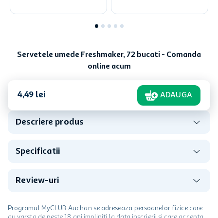
Servetele umede Freshmaker, 72 bucati - Comanda
online acum
4
,
49
lei
ADAUGA
Descriere produs
Specificatii
Review-uri
Programul MyCLUB Auchan se adreseaza persoanelor fizice care
au varsta de peste 18 ani impliniti la data inscrierii și care accepta