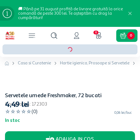
🚚 Până pe 31 august profită de livrare gratuită la orice
comandă de peste 300 lei. Te așteptăm cu drag la
cumpărături!
0
0
Casa si Curatenie
Hartie igienica, Prosoape si Servetele
Servetele umede Freshmaker, 72 bucati
4
,
49
lei
Cod produs
:
172303
☆
☆
☆
☆
☆
(
0
)
0,06 lei/buc
In stoc
ADAUGA IN COS