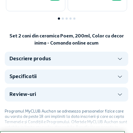
Set 2 cani din ceramica Poem, 200ml, Color cu decor
inima - Comanda online acum
Descriere produs
Specificatii
Review-uri
Programul MyCLUB Auchan se adreseaza persoanelor fizice care
au varsta de peste 18 ani impliniti la data inscrierii și care accepta
Termenele și Condițiile Programului. Ofertele MyCLUB Auchan sunt
valabile in limita stocurilor disponibile. Beneficiile se acorda in
limita a 12 unitati / card client o singura data in perioada promotiei.