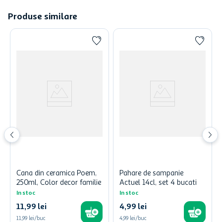
Produse similare
Cana din ceramica Poem,
Pahare de sampanie
250ml, Color decor familie
Actuel 14cl, set 4 bucati
In stoc
In stoc
11
,
99
lei
4
,
99
lei
11,99 lei/buc
4,99 lei/buc