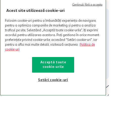
CITESTE MAI MULT
Cardul poate fi utilizat doar in legatura cu magazinele Auchan
Continuă fără a accepta
participante și pentru acțiuni promotionale indicate de Auchan si
Acest site utilizează cookie-uri
nu poate fi utilizat in legatura cu alti comercianți sau pentru alte
activitati in afara celor mentionate in Termene si Conditii. Auchan
Folosim cookie-uri pentru a îmbunătăți experiența de navigare,
nu raspunde pentru imposibilitatea utilizarii Cardului in perioada in
pentru a optimiza campaniile de marketing și pentru a analiza
care aceste este suspendat sau in perioada in care sunt efectuate
traficul pe site. Selectând „Acceptă toate cookie-urile”, îți exprimi
intretineri sau reparatii tehnice la sistemul de utilizarea al Cardului.
acordul pentru utilizarea acestora. Poți gestiona în orice moment
preferințele privind cookie-urile, accesând "Setări cookie-uri", iar
Contacteaza-ne!
pentru a afla mai multe detalii, vizitează secțiunea
Politica de
Iti stam mereu la dispozitie.
cookie-uri
021-9141
contact@auchan.ro
Acceptă toate
cookie-urile
Contact
Setări cookie-uri
Pentru tine
Cine suntem
De ajutor