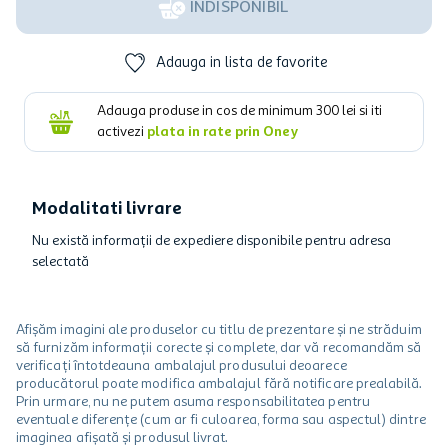
INDISPONIBIL
Adauga in lista de favorite
Adauga produse in cos de minimum
300
lei si iti
activezi
plata in rate prin Oney
Modalitati livrare
Nu există informații de expediere disponibile pentru adresa
selectată
Afișăm imagini ale produselor cu titlu de prezentare și ne străduim
să furnizăm informații corecte și complete, dar vă recomandăm să
verificați întotdeauna ambalajul produsului deoarece
producătorul poate modifica ambalajul fără notificare prealabilă.
Prin urmare, nu ne putem asuma responsabilitatea pentru
eventuale diferențe (cum ar fi culoarea, forma sau aspectul) dintre
imaginea afișată și produsul livrat.