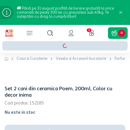
🚚 Până pe 31 august profită de livrare gratuită la orice
comandă de peste 300 lei, cu greutatea sub 40kg. Te
așteptăm cu drag la cumpărături!
0
0
Casa si Curatenie
Vesela si Accesorii bucatarie
Farfurii 
Set 2 cani din ceramica Poem, 200ml, Color cu
decor inima
Cod produs
:
152185
Nu este in stoc