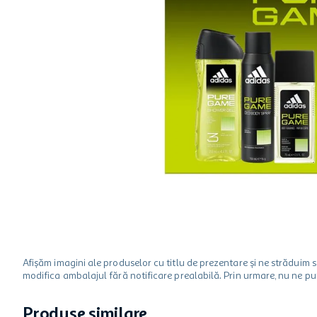
hartie igienica
one two fun
ciocolata
Afișăm imagini ale produselor cu titlu de prezentare și ne strădui
modifica ambalajul fără notificare prealabilă. Prin urmare, nu ne p
Produse similare