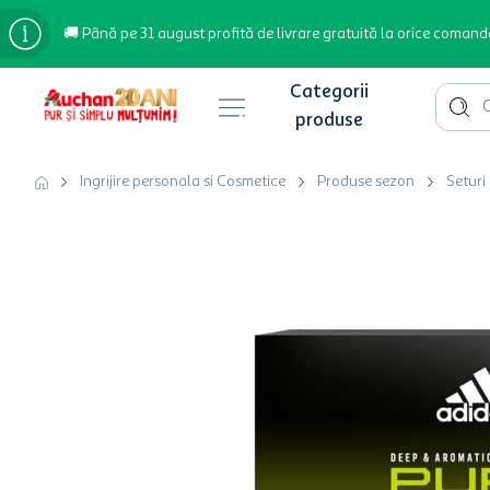
🚚 Până pe 31 august profită de livrare gratuită la orice comand
Cauta 
Căutări populare
Ingrijire personala si Cosmetice
Produse sezon
Seturi
bere
cafea
inghetata
apa plata
cafea boabe
troler
garden star