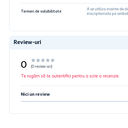
A se utiliza inainte de d
Termen de valabilitate
inscriptionata pe ambal
Review-uri
☆
☆
☆
☆
☆
0
(0 review-uri)
Te rugăm să te autentifici pentru a scrie o recenzie.
Nici un review