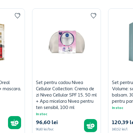
Oreal
Set pentru cadou Nivea
Set pentr
l + mascara,
Cellular Collection: Crema de
Volume: s
zi Nivea Cellular SPF 15, 50 ml
balsam, 3
+ Apa micelara Nivea pentru
pentru par
ten sensibil, 100 ml
In stoc
In stoc
96
,
60
lei
120
,
39
l
96,60 lei/buc
160,52 lei/l