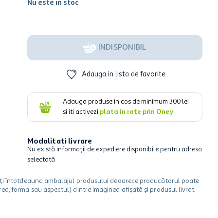
Nu este in stoc
INDISPONIBIL
Adauga in lista de favorite
Adauga produse in cos de minimum
300
lei
si iti activezi
plata in rate prin Oney
Modalitati livrare
Nu există informații de expediere disponibile pentru adresa
selectată
icați întotdeauna ambalajul produsului deoarece producătorul poate
a, forma sau aspectul) dintre imaginea afișată și produsul livrat.