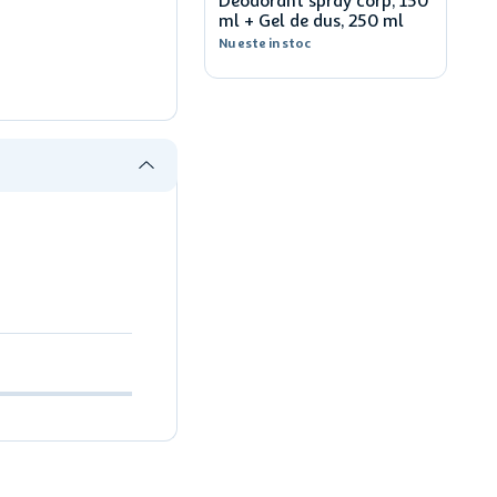
Deodorant spray corp, 150
ml + Gel de dus, 250 ml
Nu este in stoc