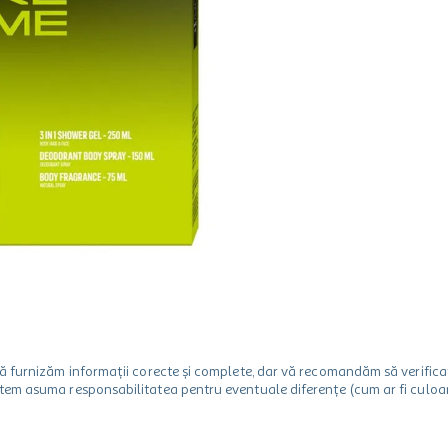
m să furnizăm informații corecte și complete, dar vă recomandăm să verif
utem asuma responsabilitatea pentru eventuale diferențe (cum ar fi culoare