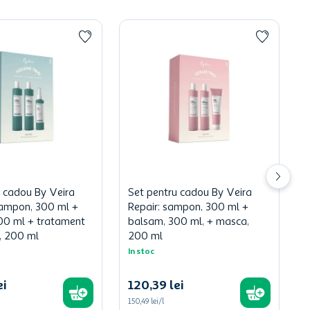
u cadou By Veira
Set pentru cadou By Veira
ampon, 300 ml +
Repair: sampon, 300 ml +
00 ml + tratament
balsam, 300 ml, + masca,
, 200 ml
200 ml
In stoc
ei
120
,
39
lei
150,49 lei/l