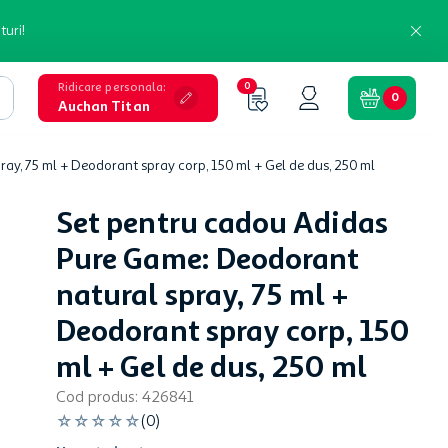
turi!
Ridicare personala
:
0
0
Auchan Titan
y, 75 ml + Deodorant spray corp, 150 ml + Gel de dus, 250 ml
Set pentru cadou Adidas
Pure Game: Deodorant
natural spray, 75 ml +
Deodorant spray corp, 150
ml + Gel de dus, 250 ml
Cod produs
:
426841
☆
☆
☆
☆
☆
(
0
)