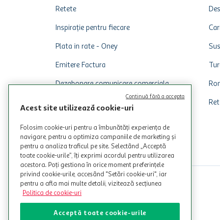
Retete
Des
Inspirație pentru fiecare
Car
Plata in rate - Oney
Sus
Emitere Factura
Tur
Dezabonare comunicare comerciala
Rom
Continuă fără a accepta
Ret
Acest site utilizează cookie-uri
Folosim cookie-uri pentru a îmbunătăți experiența de
navigare, pentru a optimiza campaniile de marketing și
pentru a analiza traficul pe site. Selectând „Acceptă
toate cookie-urile”, îți exprimi acordul pentru utilizarea
acestora. Poți gestiona în orice moment preferințele
privind cookie-urile, accesând "Setări cookie-uri", iar
pentru a afla mai multe detalii, vizitează secțiunea
Politica de cookie-uri
Acceptă toate cookie-urile