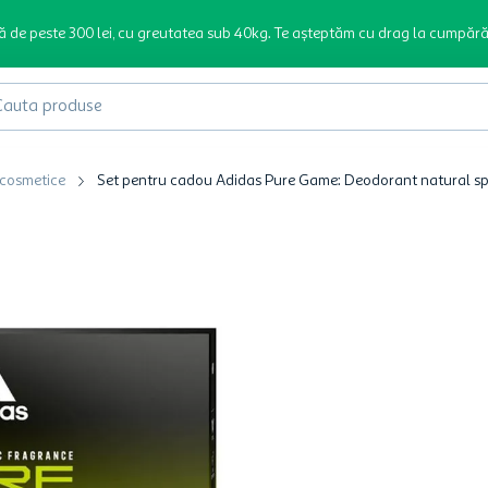
ă de peste 300 lei, cu greutatea sub 40kg. Te așteptăm cu drag la cumpără
produse
 cosmetice
Set pentru cadou Adidas Pure Game: Deodorant natural spra