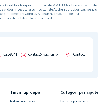
le și Condițiile Programului. Ofertele MyCLUB Auchan sunt valabile
 utilizat doar in legatura cu magazinele Auchan participante și pentru
ionate in Termene si Conditii. Auchan nu raspunde pentru
ice la sistemul de utilizarea al Cardului.
021-9141
contact@auchan.ro
Contact
Tinem aproape
Categorii principale
Retea magazine
Legume proaspete