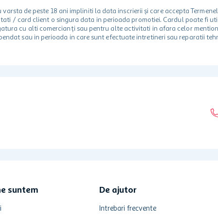
rsta de peste 18 ani impliniti la data inscrierii și care accepta Termene
 unitati / card client o singura data in perioada promotiei. Cardul poate fi
egatura cu alti comercianți sau pentru alte activitati in afara celor ment
spendat sau in perioada in care sunt efectuate intretineri sau reparatii tehn
ne suntem
De ajutor
i
Intrebari frecvente