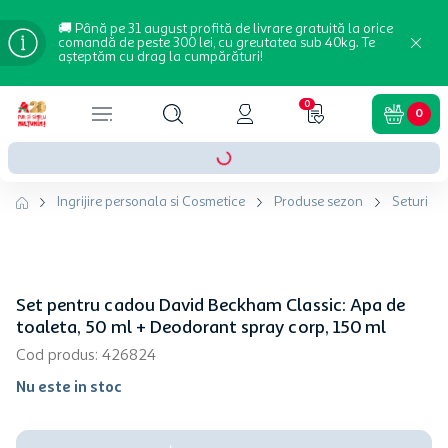
🚚 Până pe 31 august profită de livrare gratuită la orice
comandă de peste 300 lei, cu greutatea sub 40kg. Te
așteptăm cu drag la cumpărături!
0
0
Ingrijire personala si Cosmetice
Produse sezon
Seturi c
Set pentru cadou David Beckham Classic: Apa de
toaleta, 50 ml + Deodorant spray corp, 150 ml
Cod produs
:
426824
Nu este in stoc