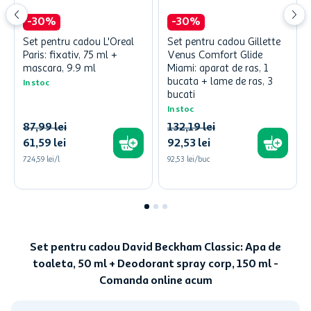
-
30
%
-
30
%
Set pentru cadou L'Oreal
Set pentru cadou Gillette
Paris: fixativ, 75 ml +
Venus Comfort Glide
mascara, 9.9 ml
Miami: aparat de ras, 1
bucata + lame de ras, 3
In stoc
bucati
In stoc
87
,
99
lei
132
,
19
lei
61
,
59
lei
92
,
53
lei
724,59 lei/l
92,53 lei/buc
Set pentru cadou David Beckham Classic: Apa de
toaleta, 50 ml + Deodorant spray corp, 150 ml -
Comanda online acum