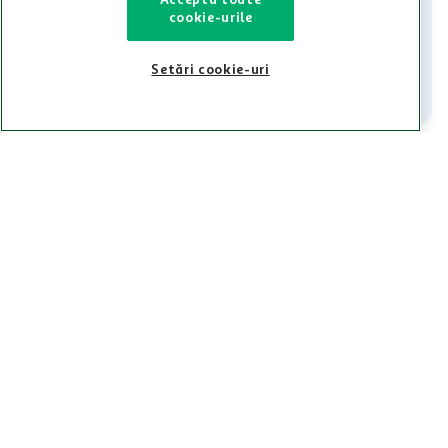
Iti stam mereu la dispozitie.
Acceptă toate
cookie-urile
021-9141
contact@auchan.ro
Setări cookie-uri
Contact
Pentru tine
Cine suntem
De ajutor
Tinem aproape
Categorii principale
Intra acum in aplicatia Auchan