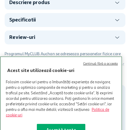
Descriere produs
Specificatii
Review-uri
Programul MyCLUB Auchan se adreseaza persoanelor fizice care
au varsta de peste 18 ani impliniti la data inscrierii și care accepta
Continuă fără a accepta
Termenele și Condițiile Programului. Ofertele MyCLUB Auchan sunt
valabile in limita stocurilor disponibile. Beneficiile se acorda in
Acest site utilizează cookie-uri
limita a 12 unitati / card client o singura data in perioada promotiei.
CITESTE MAI MULT
Cardul poate fi utilizat doar in legatura cu magazinele Auchan
Folosim cookie-uri pentru a îmbunătăți experiența de navigare,
participante și pentru acțiuni promotionale indicate de Auchan si
pentru a optimiza campaniile de marketing și pentru a analiza
nu poate fi utilizat in legatura cu alti comercianți sau pentru alte
traficul pe site. Selectând „Acceptă toate cookie-urile”, îți exprimi
activitati in afara celor mentionate in Termene si Conditii. Auchan
acordul pentru utilizarea acestora. Poți gestiona în orice moment
nu raspunde pentru imposibilitatea utilizarii Cardului in perioada in
preferințele privind cookie-urile, accesând "Setări cookie-uri", iar
care aceste este suspendat sau in perioada in care sunt efectuate
pentru a afla mai multe detalii, vizitează secțiunea
Politica de
intretineri sau reparatii tehnice la sistemul de utilizarea al Cardului.
cookie-uri
Contacteaza-ne!