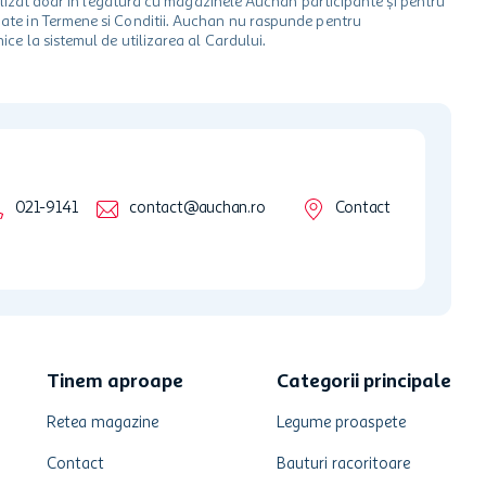
 utilizat doar in legatura cu magazinele Auchan participante și pentru
ionate in Termene si Conditii. Auchan nu raspunde pentru
ice la sistemul de utilizarea al Cardului.
021-9141
contact@auchan.ro
Contact
Tinem aproape
Categorii principale
Retea magazine
Legume proaspete
Contact
Bauturi racoritoare