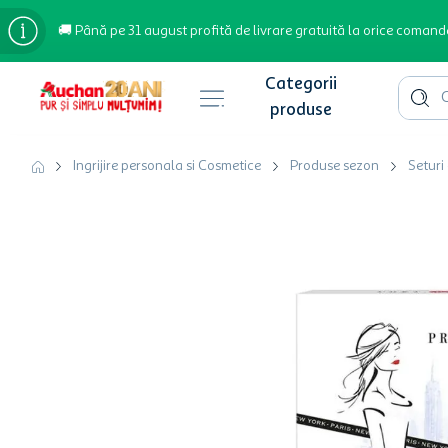
🚚 Până pe 31 august profită de livrare gratuită la orice comand
Cauta 
Căutări populare
Ingrijire personala si Cosmetice
Produse sezon
Seturi
bere
cafea
inghetata
apa plata
cafea boabe
troler
garden star