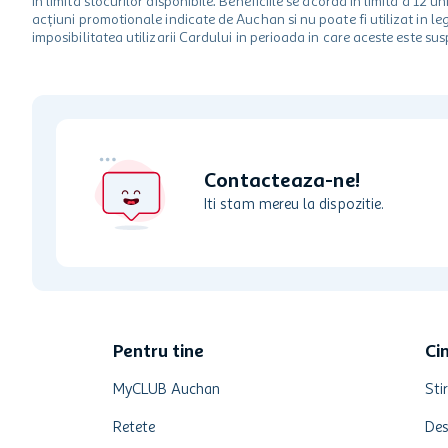
in limita stocurilor disponibile. Beneficiile se acorda in limita a 12
acțiuni promotionale indicate de Auchan si nu poate fi utilizat in l
imposibilitatea utilizarii Cardului in perioada in care aceste este su
Contacteaza-ne!
Iti stam mereu la dispozitie.
Pentru tine
Ci
MyCLUB Auchan
Stir
Retete
Des