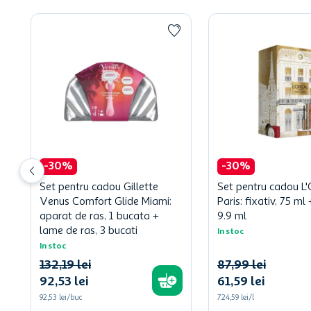
-
30
%
-
30
%
Set pentru cadou Gillette
Set pentru cadou L'
Venus Comfort Glide Miami:
Paris: fixativ, 75 m
aparat de ras, 1 bucata +
9.9 ml
lame de ras, 3 bucati
In stoc
In stoc
132
,
19
lei
87
,
99
lei
92
,
53
lei
61
,
59
lei
92,53 lei/buc
724,59 lei/l