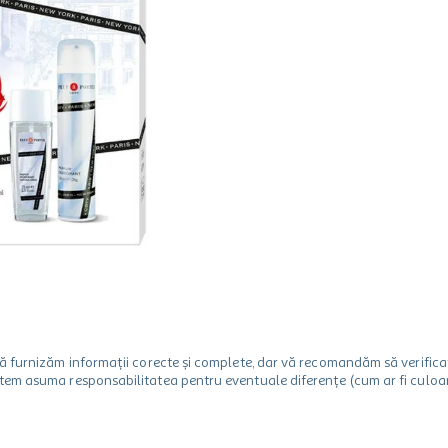
m să furnizăm informații corecte și complete, dar vă recomandăm să verif
utem asuma responsabilitatea pentru eventuale diferențe (cum ar fi culoare