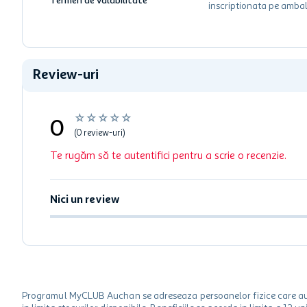
Termen de valabilitate
inscriptionata pe ambal
Review-uri
☆
☆
☆
☆
☆
0
(0 review-uri)
Te rugăm să te autentifici pentru a scrie o recenzie.
Nici un review
Programul MyCLUB Auchan se adreseaza persoanelor fizice care au va