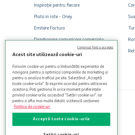
Inspirație pentru fiecare
Car
Plata in rate - Oney
Sus
Emitere Factura
Tur
Dezabonare comunicare comerciala
Rom
Continuă fără a accepta
Ret
Acest site utilizează cookie-uri
Folosim cookie-uri pentru a îmbunătăți experiența de
navigare, pentru a optimiza campaniile de marketing și
pentru a analiza traficul pe site. Selectând „Acceptă
toate cookie-urile”, îți exprimi acordul pentru utilizarea
acestora. Poți gestiona în orice moment preferințele
privind cookie-urile, accesând "Setări cookie-uri", iar
pentru a afla mai multe detalii, vizitează secțiunea
Politica de cookie-uri
Acceptă toate cookie-urile
Setări cookie-uri