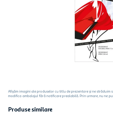
hartie igienica
ciocolata
lapte
Afișăm imagini ale produselor cu titlu de prezentare și ne strădui
modifica ambalajul fără notificare prealabilă. Prin urmare, nu ne p
Produse similare