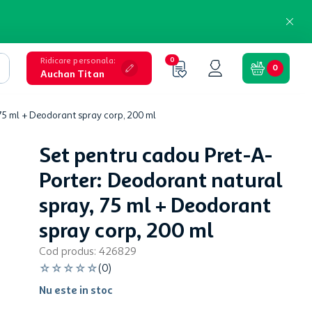
Ridicare personala
:
0
0
Auchan Titan
75 ml + Deodorant spray corp, 200 ml
Set pentru cadou Pret-A-
Porter: Deodorant natural
spray, 75 ml + Deodorant
spray corp, 200 ml
Cod produs
:
426829
☆
☆
☆
☆
☆
(
0
)
Nu este in stoc