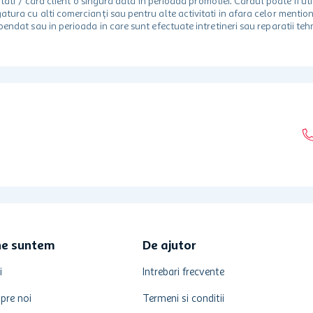
 unitati / card client o singura data in perioada promotiei. Cardul poate fi
egatura cu alti comercianți sau pentru alte activitati in afara celor ment
spendat sau in perioada in care sunt efectuate intretineri sau reparatii tehn
ne suntem
De ajutor
i
Intrebari frecvente
pre noi
Termeni si conditii