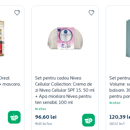
Oreal
Set pentru cadou Nivea
Set pentr
l + mascara,
Cellular Collection: Crema de
Volume: s
zi Nivea Cellular SPF 15, 50 ml
balsam, 3
+ Apa micelara Nivea pentru
pentru par
ten sensibil, 100 ml
In stoc
In stoc
96
,
60
lei
120
,
39
l
96,60 lei/buc
160,52 lei/l