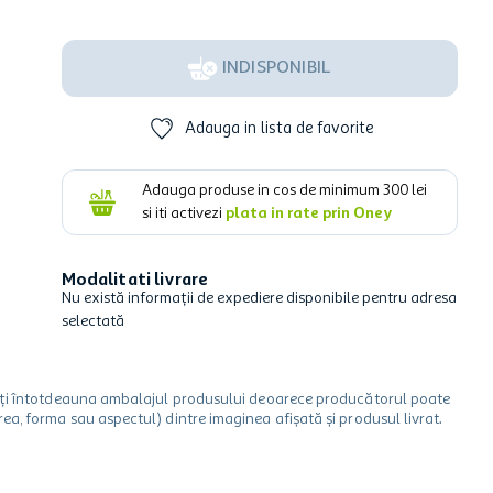
INDISPONIBIL
Adauga in lista de favorite
Adauga produse in cos de minimum
300
lei
si iti activezi
plata in rate prin Oney
Modalitati livrare
Nu există informații de expediere disponibile pentru adresa
selectată
icați întotdeauna ambalajul produsului deoarece producătorul poate
a, forma sau aspectul) dintre imaginea afișată și produsul livrat.