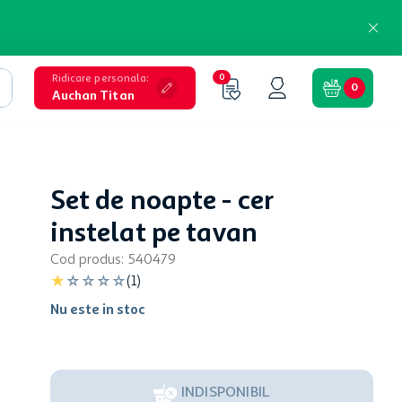
Ridicare personala
:
0
0
Auchan Titan
Set de noapte - cer
instelat pe tavan
Cod produs
:
540479
★
☆
☆
☆
☆
(
1
)
Nu este in stoc
INDISPONIBIL