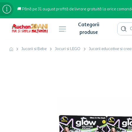
🚚 Până pe 31 august profită de livrare gratuită la orice comand
Cauta 
Căutări populare
Jucarii si Bebe
Jocuri si LEGO
Jucarii educative si crea
bere
cafea
inghetata
apa plata
cafea boabe
troler
garden star