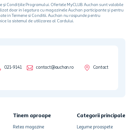
le și Condițiile Programului. Ofertele MyCLUB Auchan sunt valabile
 utilizat doar in legatura cu magazinele Auchan participante și pentru
ionate in Termene si Conditii. Auchan nu raspunde pentru
ice la sistemul de utilizarea al Cardului.
021-9141
contact@auchan.ro
Contact
Tinem aproape
Categorii principale
Retea magazine
Legume proaspete