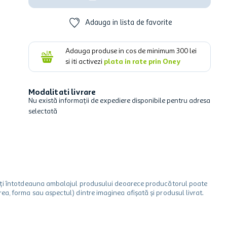
Adauga in lista de favorite
Adauga produse in cos de minimum
300
lei
si iti activezi
plata in rate prin Oney
Modalitati livrare
Nu există informații de expediere disponibile pentru adresa
selectată
icați întotdeauna ambalajul produsului deoarece producătorul poate
a, forma sau aspectul) dintre imaginea afișată și produsul livrat.