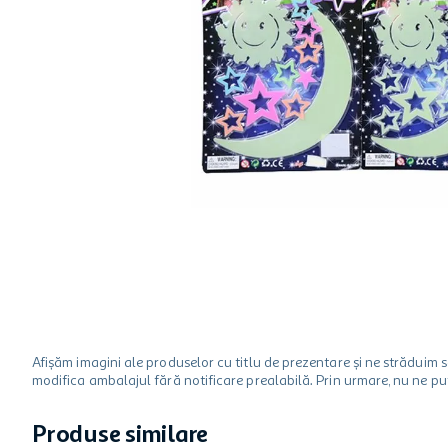
hartie igienica
ciocolata
lapte
Afișăm imagini ale produselor cu titlu de prezentare și ne strădui
modifica ambalajul fără notificare prealabilă. Prin urmare, nu ne p
Produse similare