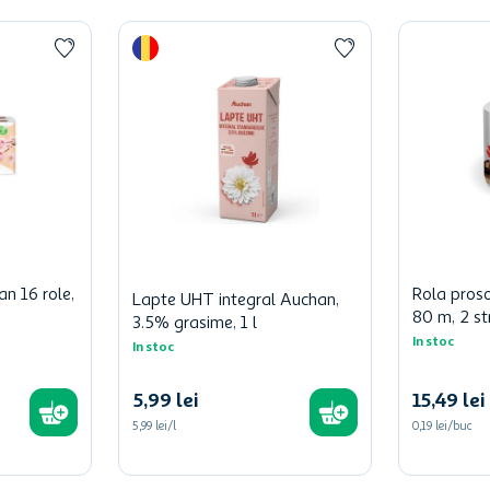
an 16 role,
Rola pros
Lapte UHT integral Auchan,
80 m, 2 st
3.5% grasime, 1 l
In stoc
In stoc
5
,
99
lei
15
,
49
lei
5,99 lei/l
0,19 lei/buc