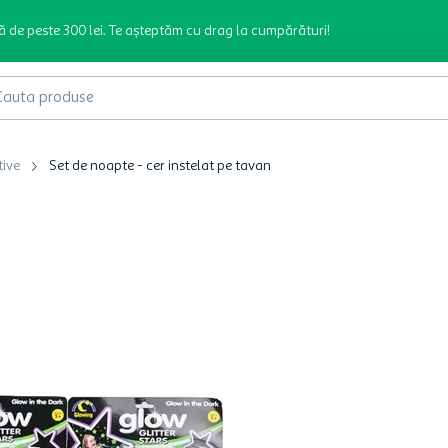
ă de peste 300 lei. Te așteptăm cu drag la cumpărături!
produse
tive
Set de noapte - cer instelat pe tavan