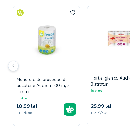
Hartie igienica Auch
Monorola de prosoape de
3 straturi
bucatarie Auchan 100 m, 2
In stoc
straturi
In stoc
10
,
99
lei
25
,
99
lei
0,11 lei/buc
1,62 lei/buc