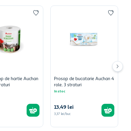
op de hartie Auchan
Prosop de bucatarie Auchan 4
raturi
role, 3 straturi
In stoc
13
,
49
lei
3,37 lei/buc