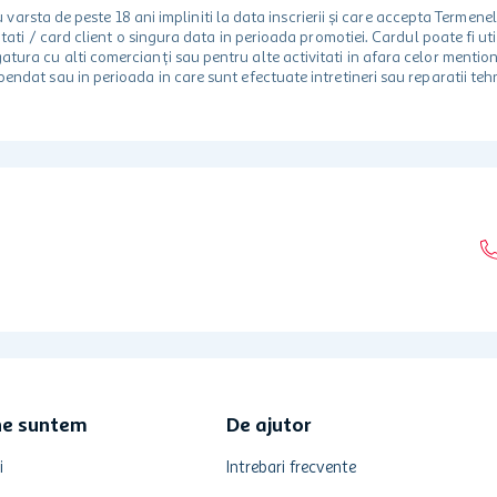
rsta de peste 18 ani impliniti la data inscrierii și care accepta Termene
 unitati / card client o singura data in perioada promotiei. Cardul poate fi
egatura cu alti comercianți sau pentru alte activitati in afara celor ment
spendat sau in perioada in care sunt efectuate intretineri sau reparatii tehn
ne suntem
De ajutor
i
Intrebari frecvente