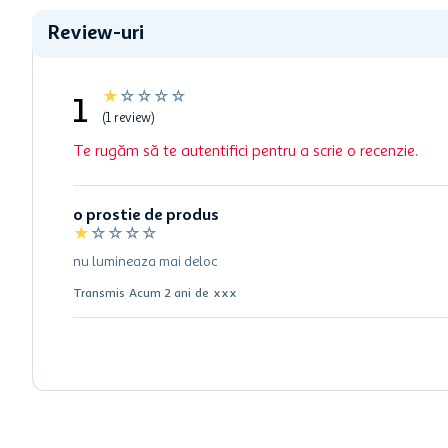
Review-uri
★
☆
☆
☆
☆
1
(1 review)
Te rugăm să te autentifici pentru a scrie o recenzie.
o prostie de produs
★
☆
☆
☆
☆
nu lumineaza mai deloc
Transmis
Acum 2 ani
de
xxx