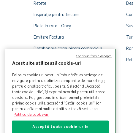
Retete
Des
Inspirație pentru fiecare
Car
Plata in rate - Oney
Sus
Emitere Factura
Tur
Dezabonare comunicare comerciala
Rom
Continuă fără a accepta
Ret
Acest site utilizează cookie-uri
Folosim cookie-uri pentru a îmbunătăți experiența de
navigare, pentru a optimiza campaniile de marketing și
pentru a analiza traficul pe site. Selectând „Acceptă
toate cookie-urile”, îți exprimi acordul pentru utilizarea
acestora. Poți gestiona în orice moment preferințele
privind cookie-urile, accesând "Setări cookie-uri", iar
pentru a afla mai multe detalii, vizitează secțiunea
Politica de cookie-uri
Acceptă toate cookie-urile