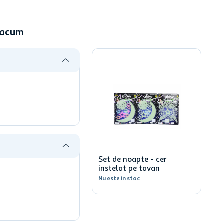
e acum
Set de noapte - cer
instelat pe tavan
Nu este in stoc