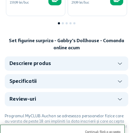
159,99 lei/buc
29,99 lei/buc
Set figurine surpriza - Gabby's Dollhouse - Comanda
online acum
Descriere produs
Specificatii
Review-uri
Programul MyCLUB Auchan se adreseaza persoanelor fizice care
au varsta de peste 18 ani impliniti la data inscrierii și care accepta
Termenele și Condițiile Programului. Ofertele MyCLUB Auchan sunt
valabile in limita stocurilor disponibile. Beneficiile se acorda in
Continuă fără a accepta