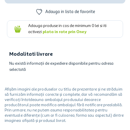
Adauga in lista de favorite
Adauga produse in cos de minimum
0
lei si iti
activezi
plata in rate prin Oney
Modalitati livrare
Nu există informații de expediere disponibile pentru adresa
selectată
Afișăm imagini ale produselor cu titlu de prezentare și ne străduim
să furnizăm informații corecte și complete, dar vă recomandăm să
verificați întotdeauna ambalajul produsului deoarece
producătorul poate modifica ambalajul fără notificare prealabilă.
Prin urmare, nu ne putem asuma responsabilitatea pentru
eventuale diferențe (cum ar fi culoarea, forma sau aspectul) dintre
imaginea afișată și produsul livrat.