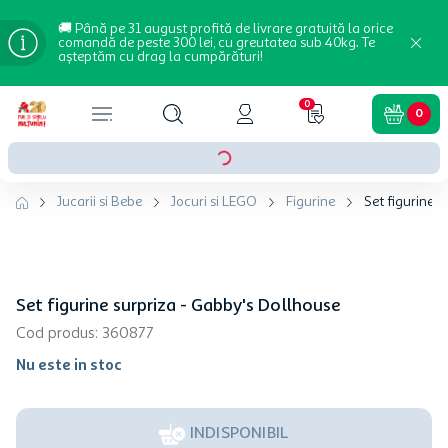
🚚 Până pe 31 august profită de livrare gratuită la orice
comandă de peste 300 lei, cu greutatea sub 40kg. Te
așteptăm cu drag la cumpărături!
0
0
Jucarii si Bebe
Jocuri si LEGO
Figurine
Set figurine 
Set figurine surpriza - Gabby's Dollhouse
Cod produs
:
360877
Nu este in stoc
INDISPONIBIL