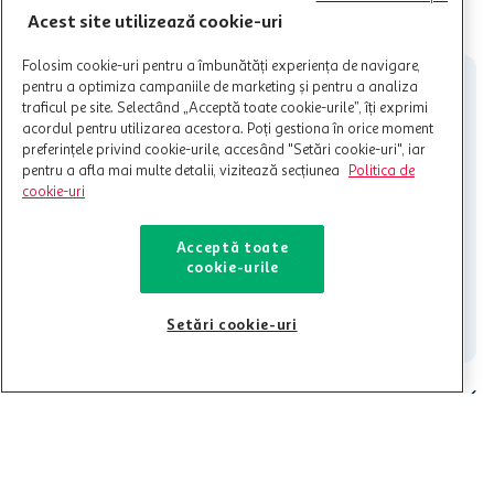
limita a 12 unitati / card client o singura data in perioada promotiei.
CITESTE MAI MULT
Acest site utilizează cookie-uri
Cardul poate fi utilizat doar in legatura cu magazinele Auchan
participante și pentru acțiuni promotionale indicate de Auchan si
Folosim cookie-uri pentru a îmbunătăți experiența de navigare,
nu poate fi utilizat in legatura cu alti comercianți sau pentru alte
pentru a optimiza campaniile de marketing și pentru a analiza
activitati in afara celor mentionate in Termene si Conditii. Auchan
traficul pe site. Selectând „Acceptă toate cookie-urile”, îți exprimi
nu raspunde pentru imposibilitatea utilizarii Cardului in perioada in
acordul pentru utilizarea acestora. Poți gestiona în orice moment
care aceste este suspendat sau in perioada in care sunt efectuate
preferințele privind cookie-urile, accesând "Setări cookie-uri", iar
intretineri sau reparatii tehnice la sistemul de utilizarea al Cardului.
pentru a afla mai multe detalii, vizitează secțiunea
Politica de
cookie-uri
Contacteaza-ne!
Iti stam mereu la dispozitie.
Acceptă toate
cookie-urile
021-9141
contact@auchan.ro
Contact
Setări cookie-uri
Pentru tine
Cine suntem
De ajutor