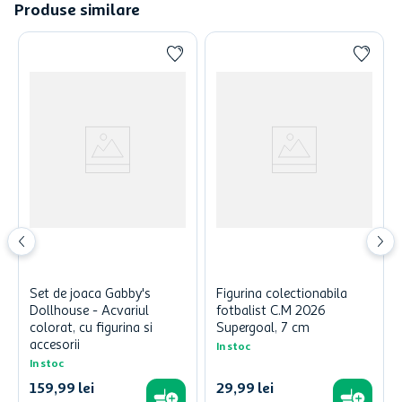
Produse similare
Set de joaca Gabby's
Figurina colectionabila
Dollhouse - Acvariul
fotbalist C.M 2026
colorat, cu figurina si
Supergoal, 7 cm
accesorii
In stoc
In stoc
159
,
99
lei
29
,
99
lei