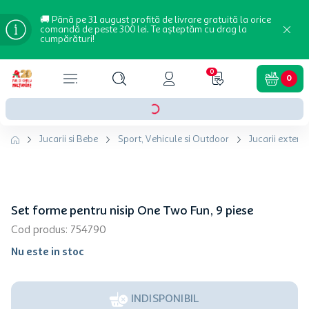
🚚 Până pe 31 august profită de livrare gratuită la orice
comandă de peste 300 lei. Te așteptăm cu drag la
cumpărături!
0
0
Jucarii si Bebe
Sport, Vehicule si Outdoor
Jucarii exterio
Set forme pentru nisip One Two Fun, 9 piese
Cod produs
:
754790
Nu este in stoc
INDISPONIBIL