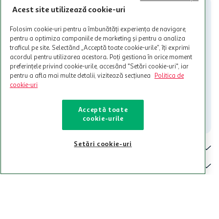
nu poate fi utilizat in legatura cu alti comercianți sau pentru alte
Acest site utilizează cookie-uri
activitati in afara celor mentionate in Termene si Conditii. Auchan
nu raspunde pentru imposibilitatea utilizarii Cardului in perioada in
Folosim cookie-uri pentru a îmbunătăți experiența de navigare,
care aceste este suspendat sau in perioada in care sunt efectuate
pentru a optimiza campaniile de marketing și pentru a analiza
intretineri sau reparatii tehnice la sistemul de utilizarea al Cardului.
traficul pe site. Selectând „Acceptă toate cookie-urile”, îți exprimi
acordul pentru utilizarea acestora. Poți gestiona în orice moment
Contacteaza-ne!
preferințele privind cookie-urile, accesând "Setări cookie-uri", iar
Iti stam mereu la dispozitie.
pentru a afla mai multe detalii, vizitează secțiunea
Politica de
cookie-uri
021-9141
contact@auchan.ro
Acceptă toate
Contact
cookie-urile
Setări cookie-uri
Pentru tine
Cine suntem
De ajutor
Tinem aproape