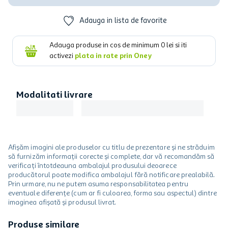
Adauga in lista de favorite
Adauga produse in cos de minimum
0
lei si iti
activezi
plata in rate prin Oney
Modalitati livrare
Afișăm imagini ale produselor cu titlu de prezentare și ne străduim
să furnizăm informații corecte și complete, dar vă recomandăm să
verificați întotdeauna ambalajul produsului deoarece
producătorul poate modifica ambalajul fără notificare prealabilă.
Prin urmare, nu ne putem asuma responsabilitatea pentru
eventuale diferențe (cum ar fi culoarea, forma sau aspectul) dintre
imaginea afișată și produsul livrat.
Produse similare