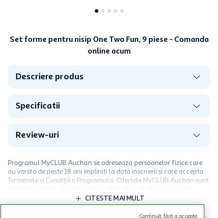
Set forme pentru nisip One Two Fun, 9 piese - Comanda
online acum
Descriere produs
Specificatii
Review-uri
Programul MyCLUB Auchan se adreseaza persoanelor fizice care
au varsta de peste 18 ani impliniti la data inscrierii și care accepta
Termenele și Condițiile Programului. Ofertele MyCLUB Auchan sunt
valabile in limita stocurilor disponibile. Beneficiile se acorda in
limita a 12 unitati / card client o singura data in perioada promotiei.
CITESTE MAI MULT
Cardul poate fi utilizat doar in legatura cu magazinele Auchan
participante și pentru acțiuni promotionale indicate de Auchan si
Continuă fără a accepta