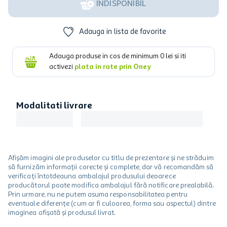
INDISPONIBIL
Adauga in lista de favorite
Adauga produse in cos de minimum
0
lei si iti
activezi
plata in rate prin Oney
Modalitati livrare
Afișăm imagini ale produselor cu titlu de prezentare și ne străduim
să furnizăm informații corecte și complete, dar vă recomandăm să
verificați întotdeauna ambalajul produsului deoarece
producătorul poate modifica ambalajul fără notificare prealabilă.
Prin urmare, nu ne putem asuma responsabilitatea pentru
eventuale diferențe (cum ar fi culoarea, forma sau aspectul) dintre
imaginea afișată și produsul livrat.