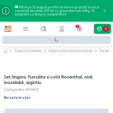
🚚 Până pe 31 august profită de livrare gratuită la orice
comandă de peste 300 lei, cu greutatea sub 40kg. Te
așteptăm cu drag la cumpărături!
0
0
Casa si Curatenie
Vesela si Accesorii bucatarie
Tacamur
Set lingura, furculita si cutit Rosenthal, otel
inoxidabil, argintiu
Cod produs
:
415403
Nu este in stoc