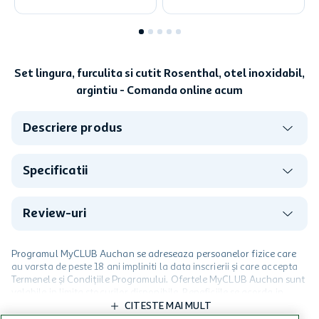
Set lingura, furculita si cutit Rosenthal, otel inoxidabil,
argintiu - Comanda online acum
Descriere produs
Specificatii
Review-uri
Programul MyCLUB Auchan se adreseaza persoanelor fizice care
au varsta de peste 18 ani impliniti la data inscrierii și care accepta
Termenele și Condițiile Programului. Ofertele MyCLUB Auchan sunt
valabile in limita stocurilor disponibile. Beneficiile se acorda in
limita a 12 unitati / card client o singura data in perioada promotiei.
CITESTE MAI MULT
Cardul poate fi utilizat doar in legatura cu magazinele Auchan