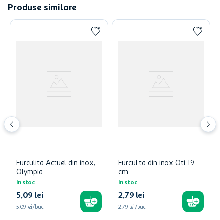
Produse similare
Furculita Actuel din inox,
Furculita din inox Oti 19
Olympia
cm
In stoc
In stoc
5
,
09
lei
2
,
79
lei
5,09 lei/buc
2,79 lei/buc