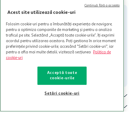
participante și pentru acțiuni promotionale indicate de Auchan si
Continuă fără a accepta
nu poate fi utilizat in legatura cu alti comercianți sau pentru alte
Acest site utilizează cookie-uri
activitati in afara celor mentionate in Termene si Conditii. Auchan
nu raspunde pentru imposibilitatea utilizarii Cardului in perioada in
Folosim cookie-uri pentru a îmbunătăți experiența de navigare,
care aceste este suspendat sau in perioada in care sunt efectuate
pentru a optimiza campaniile de marketing și pentru a analiza
intretineri sau reparatii tehnice la sistemul de utilizarea al Cardului.
traficul pe site. Selectând „Acceptă toate cookie-urile”, îți exprimi
acordul pentru utilizarea acestora. Poți gestiona în orice moment
Contacteaza-ne!
preferințele privind cookie-urile, accesând "Setări cookie-uri", iar
Iti stam mereu la dispozitie.
pentru a afla mai multe detalii, vizitează secțiunea
Politica de
cookie-uri
021-9141
contact@auchan.ro
Acceptă toate
Contact
cookie-urile
Setări cookie-uri
Pentru tine
Cine suntem
De ajutor
Tinem aproape