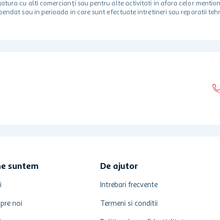
egatura cu alti comercianți sau pentru alte activitati in afara celor ment
spendat sau in perioada in care sunt efectuate intretineri sau reparatii tehn
ne suntem
De ajutor
i
Intrebari frecvente
pre noi
Termeni si conditii