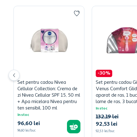
-
30
%
Set pentru cadou Nivea
Set pentru cadou Gi
Cellular Collection: Crema de
Venus Comfort Glid
zi Nivea Cellular SPF 15, 50 ml
aparat de ras, 1 bu
+ Apa micelara Nivea pentru
lame de ras, 3 bucat
ten sensibil, 100 ml
In stoc
In stoc
132
,
19
lei
96
,
60
lei
92
,
53
lei
96,60 lei/buc
92,53 lei/buc