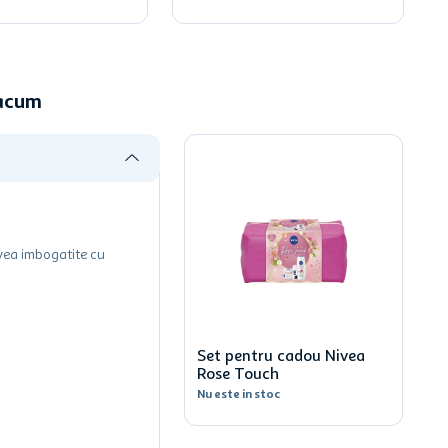
 acum
ivea imbogatite cu
Set pentru cadou Nivea
Rose Touch
Nu este in stoc