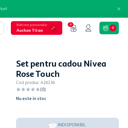
turi!
Ridicare personala
:
0
0
Auchan Titan
Set pentru cadou Nivea
Rose Touch
Cod produs
:
426136
☆
☆
☆
☆
☆
(
0
)
Nu este in stoc
INDISPONIBIL