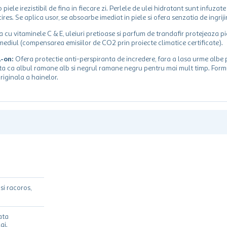
piele irezistibil de fina in fiecare zi. Perlele de ulei hidratant sunt infuzat
es. Se aplica usor, se absoarbe imediat in piele si ofera senzatia de ingrijir
cu vitaminele C & E, uleiuri pretioase si parfum de trandafir protejeaza p
u mediul (compensarea emisiilor de CO2 prin proiecte climatice certificate).
-on:
Ofera protectie anti-perspiranta de incredere, fara a lasa urme albe 
nta ca albul ramane alb si negrul ramane negru pentru mai mult timp. Form
riginala a hainelor.
si racoros,
ata
aj.