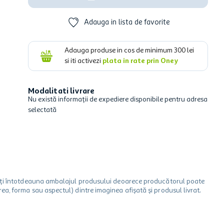
Adauga in lista de favorite
Adauga produse in cos de minimum
300
lei
si iti activezi
plata in rate prin Oney
Modalitati livrare
Nu există informații de expediere disponibile pentru adresa
selectată
icați întotdeauna ambalajul produsului deoarece producătorul poate
a, forma sau aspectul) dintre imaginea afișată și produsul livrat.