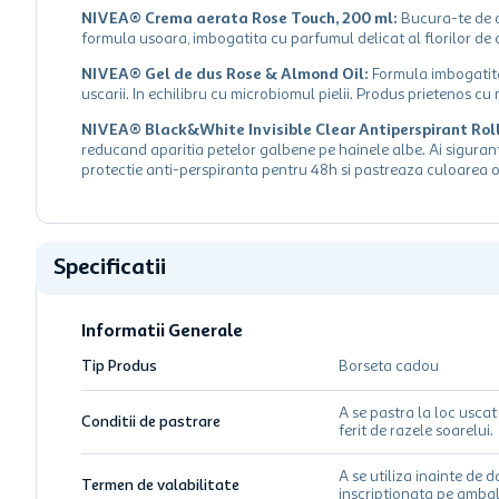
NIVEA® Crema aerata Rose Touch, 200 ml:
Bucura-te de o 
formula usoara, imbogatita cu parfumul delicat al florilor de cir
NIVEA® Gel de dus Rose & Almond Oil:
Formula imbogatita 
uscarii. In echilibru cu microbiomul pielii. Produs prietenos c
NIVEA® Black&White Invisible Clear Antiperspirant Roll
reducand aparitia petelor galbene pe hainele albe. Ai sigura
protectie anti-perspiranta pentru 48h si pastreaza culoarea o
Specificatii
Informatii Generale
Tip Produs
Borseta cadou
A se pastra la loc uscat 
Conditii de pastrare
ferit de razele soarelui.
A se utiliza inainte de d
Termen de valabilitate
inscriptionata pe ambal