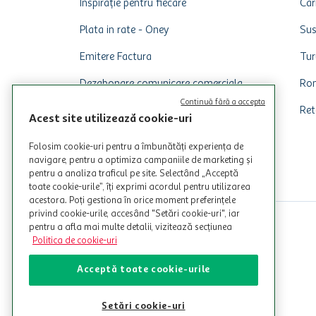
Inspirație pentru fiecare
Car
Plata in rate - Oney
Sus
Emitere Factura
Tur
Dezabonare comunicare comerciala
Rom
Continuă fără a accepta
Ret
Acest site utilizează cookie-uri
Folosim cookie-uri pentru a îmbunătăți experiența de
navigare, pentru a optimiza campaniile de marketing și
pentru a analiza traficul pe site. Selectând „Acceptă
toate cookie-urile”, îți exprimi acordul pentru utilizarea
acestora. Poți gestiona în orice moment preferințele
privind cookie-urile, accesând "Setări cookie-uri", iar
pentru a afla mai multe detalii, vizitează secțiunea
Politica de cookie-uri
Acceptă toate cookie-urile
Setări cookie-uri