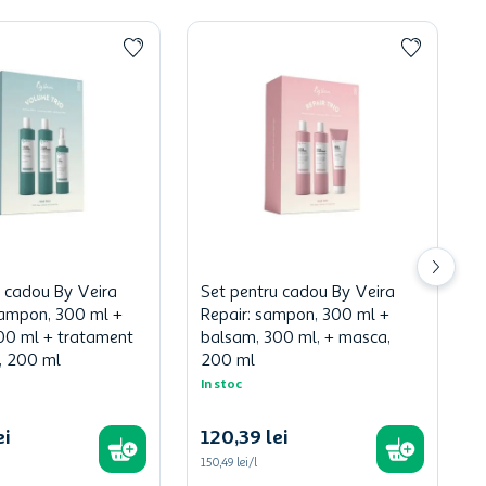
u cadou By Veira
Set pentru cadou By Veira
ampon, 300 ml +
Repair: sampon, 300 ml +
00 ml + tratament
balsam, 300 ml, + masca,
, 200 ml
200 ml
In stoc
ei
120
,
39
lei
150,49 lei/l