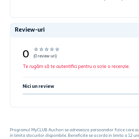
Review-uri
☆
☆
☆
☆
☆
0
(0 review-uri)
Te rugăm să te autentifici pentru a scrie o recenzie.
Nici un review
Programul MyCLUB Auchan se adreseaza persoanelor fizice care au va
in limita stocurilor disponibile. Beneficiile se acorda in limita a 12