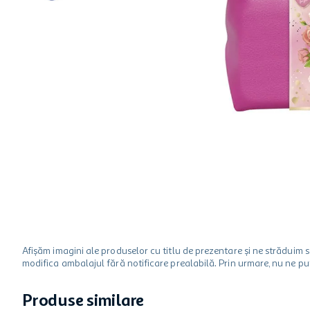
one two fun
hartie igienica
ciocolata
Afișăm imagini ale produselor cu titlu de prezentare și ne strădui
modifica ambalajul fără notificare prealabilă. Prin urmare, nu ne p
Produse similare