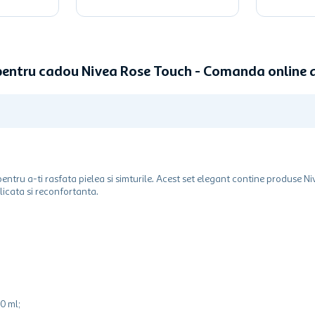
pentru cadou Nivea Rose Touch - Comanda online
ntru a-ti rasfata pielea si simturile. Acest set elegant contine produse N
elicata si reconfortanta.
0 ml;