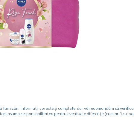
m să furnizăm informații corecte și complete, dar vă recomandăm să verif
utem asuma responsabilitatea pentru eventuale diferențe (cum ar fi culoare