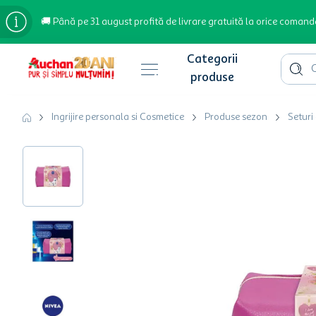
🚚 Până pe 31 august profită de livrare gratuită la orice comand
Cauta 
Căutări populare
Ingrijire personala si Cosmetice
Produse sezon
Seturi
bere
cafea
inghetata
apa plata
cafea boabe
troler
garden star