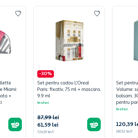
-
30
%
llette
Set pentru cadou L'Oreal
Set pentr
e Miami:
Paris: fixativ, 75 ml + mascara,
Volume: s
cata +
9.9 ml
balsam, 3
i
pentru par
In stoc
In stoc
87
,
99
lei
120
,
39
l
61
,
59
lei
160,52 lei/l
724,59 lei/l