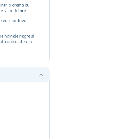
e intr-o crema cu
e si catifelare.
ielea impotriva
pe hainele negre si
ula unica ofera o