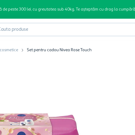
ă de peste 300 lei, cu greutatea sub 40kg. Te așteptăm cu drag la cumpără
produse
 cosmetice
Set pentru cadou Nivea Rose Touch