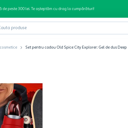
ă de peste 300 lei. Te așteptăm cu drag la cumpărături!
produse
 cosmetice
Set pentru cadou Old Spice City Explorer: Gel de dus Deep 