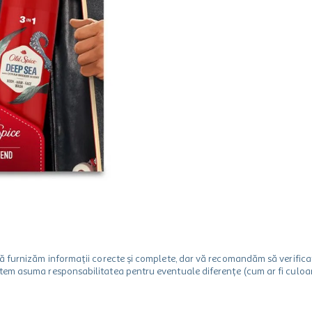
m să furnizăm informații corecte și complete, dar vă recomandăm să verif
utem asuma responsabilitatea pentru eventuale diferențe (cum ar fi culoare