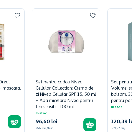
Oreal
Set pentru cadou Nivea
Set pentr
l + mascara,
Cellular Collection: Crema de
Volume: s
zi Nivea Cellular SPF 15, 50 ml
balsam, 3
+ Apa micelara Nivea pentru
pentru par
ten sensibil, 100 ml
In stoc
In stoc
96
,
60
lei
120
,
39
l
96,60 lei/buc
160,52 lei/l