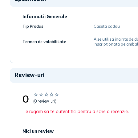
Informatii Generale
Tip Produs
Caseta cadou
A se utiliza inainte de d
Termen de valabilitate
inscriptionata pe ambal
Review-uri
☆
☆
☆
☆
☆
0
(0 review-uri)
Te rugăm să te autentifici pentru a scrie o recenzie.
Nici un review