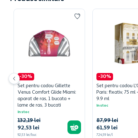
-
30
%
-
30
%
Set pentru cadou Gillette
Set pentru cadou L'
Venus Comfort Glide Miami:
Paris: fixativ, 75 m
aparat de ras, 1 bucata +
9.9 ml
lame de ras, 3 bucati
In stoc
In stoc
132
,
19
lei
87
,
99
lei
92
,
53
lei
61
,
59
lei
92,53 lei/buc
724,59 lei/l