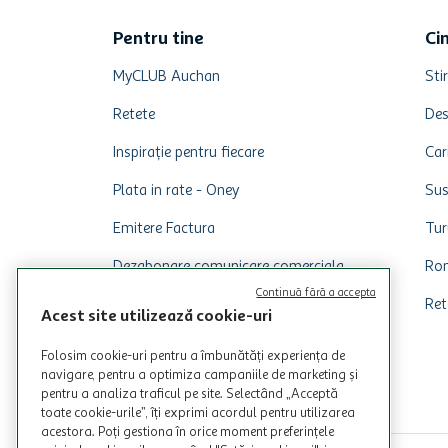
Pentru tine
Ci
MyCLUB Auchan
Stir
Retete
Des
Inspirație pentru fiecare
Car
Plata in rate - Oney
Sus
Emitere Factura
Tur
Dezabonare comunicare comerciala
Rom
Continuă fără a accepta
Ret
Acest site utilizează cookie-uri
Folosim cookie-uri pentru a îmbunătăți experiența de
navigare, pentru a optimiza campaniile de marketing și
pentru a analiza traficul pe site. Selectând „Acceptă
toate cookie-urile”, îți exprimi acordul pentru utilizarea
acestora. Poți gestiona în orice moment preferințele