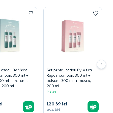
u cadou By Veira
Set pentru cadou By Veira
ampon, 300 ml +
Repair: sampon, 300 ml +
00 ml + tratament
balsam, 300 ml, + masca,
, 200 ml
200 ml
In stoc
ei
120
,
39
lei
150,49 lei/l