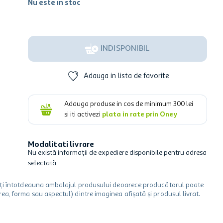
Nu este in stoc
INDISPONIBIL
Adauga in lista de favorite
Adauga produse in cos de minimum
300
lei
si iti activezi
plata in rate prin Oney
Modalitati livrare
Nu există informații de expediere disponibile pentru adresa
selectată
icați întotdeauna ambalajul produsului deoarece producătorul poate
a, forma sau aspectul) dintre imaginea afișată și produsul livrat.