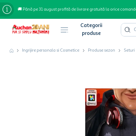
🚚 Până pe 31 august profită de livrare gratuită la orice comand
Cauta 
Căutări populare
Ingrijire personala si Cosmetice
Produse sezon
Seturi
bere
cafea
inghetata
apa plata
cafea boabe
troler
garden star