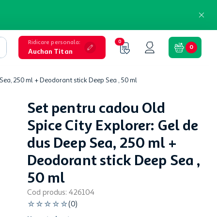
Ridicare personala
:
0
0
Auchan Titan
Sea, 250 ml + Deodorant stick Deep Sea , 50 ml
Set pentru cadou Old
Spice City Explorer: Gel de
dus Deep Sea, 250 ml +
Deodorant stick Deep Sea ,
50 ml
Cod produs
:
426104
☆
☆
☆
☆
☆
(
0
)