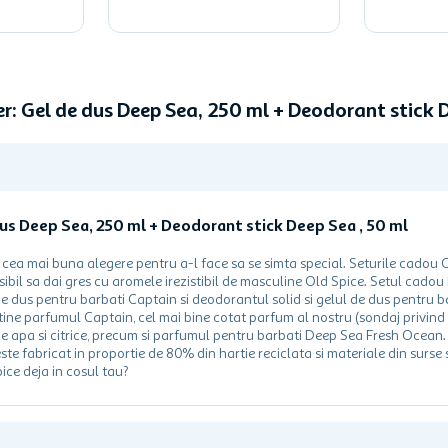
er: Gel de dus Deep Sea, 250 ml + Deodorant stick
dus Deep Sea, 250 ml + Deodorant stick Deep Sea , 50 ml
 cea mai buna alegere pentru a-l face sa se simta special. Seturile cadou 
bil sa dai gres cu aromele irezistibil de masculine Old Spice. Setul cadou
de dus pentru barbati Captain si deodorantul solid si gelul de dus pentru 
ne parfumul Captain, cel mai bine cotat parfum al nostru (sondaj privind 
de apa si citrice, precum si parfumul pentru barbati Deep Sea Fresh Ocean. 
te fabricat in proportie de 80% din hartie reciclata si materiale din surse
ice deja in cosul tau?