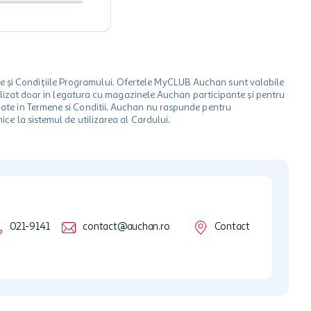
le și Condițiile Programului. Ofertele MyCLUB Auchan sunt valabile
 utilizat doar in legatura cu magazinele Auchan participante și pentru
ionate in Termene si Conditii. Auchan nu raspunde pentru
ice la sistemul de utilizarea al Cardului.
021-9141
contact@auchan.ro
Contact