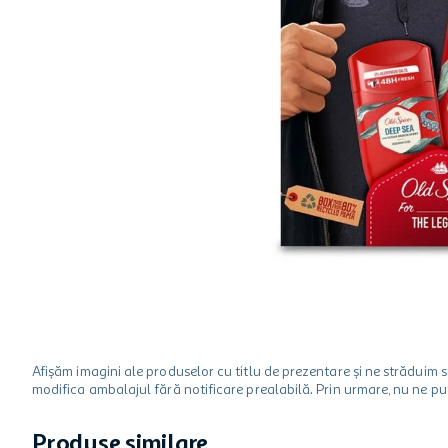
hartie igienica
ciocolata
lapte
Afișăm imagini ale produselor cu titlu de prezentare și ne strădui
modifica ambalajul fără notificare prealabilă. Prin urmare, nu ne p
Produse similare