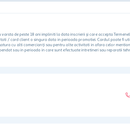
rsta de peste 18 ani impliniti la data inscrierii și care accepta Termene
 unitati / card client o singura data in perioada promotiei. Cardul poate fi
egatura cu alti comercianți sau pentru alte activitati in afara celor ment
spendat sau in perioada in care sunt efectuate intretineri sau reparatii tehn