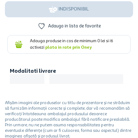
INDISPONIBIL
Adauga in lista de favorite
Adauga produse in cos de minimum
0
lei si iti
activezi
plata in rate prin Oney
Modalitati livrare
Afișăm imagini ale produselor cu titlu de prezentare și ne străduim
să furnizăm informații corecte și complete, dar vă recomandăm să
verificați întotdeauna ambalajul produsului deoarece
producătorul poate modifica ambalajul fără notificare prealabilă.
Prin urmare, nu ne putem asuma responsabilitatea pentru
eventuale diferențe (cum ar fi culoarea, forma sau aspectul) dintre
imaginea afișată și produsul livrat.