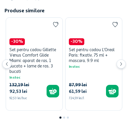
Produse similare
-
30
%
-
30
%
Set pentru cadou Gillette
Set pentru cadou L'Oreal
Venus Comfort Glide
Paris: fixativ, 75 ml +
Miami: aparat de ras, 1
mascara, 9.9 ml
bucata + lame de ras, 3
In stoc
bucati
In stoc
132
,
19
lei
87
,
99
lei
92
,
53
lei
61
,
59
lei