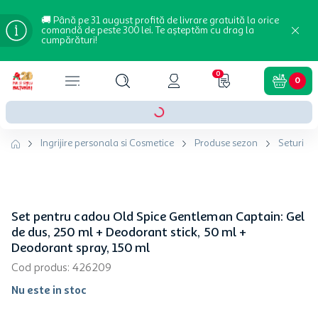
🚚 Până pe 31 august profită de livrare gratuită la orice
comandă de peste 300 lei. Te așteptăm cu drag la
cumpărături!
0
0
Ingrijire personala si Cosmetice
Produse sezon
Seturi c
Set pentru cadou Old Spice Gentleman Captain: Gel
de dus, 250 ml + Deodorant stick, 50 ml +
Deodorant spray, 150 ml
Cod produs
:
426209
Nu este in stoc