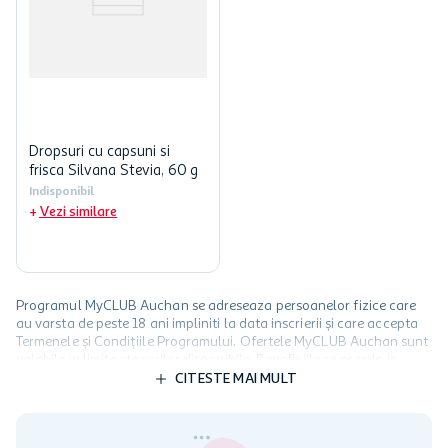
Dropsuri cu capsuni si
frisca Silvana Stevia, 60 g
Indisponibil
Vezi similare
Programul MyCLUB Auchan se adreseaza persoanelor fizice care
au varsta de peste 18 ani impliniti la data inscrierii și care accepta
Termenele și Condițiile Programului. Ofertele MyCLUB Auchan sunt
valabile in limita stocurilor disponibile. Beneficiile se acorda in
limita a 12 unitati / card client o singura data in perioada promotiei.
CITESTE MAI MULT
Cardul poate fi utilizat doar in legatura cu magazinele Auchan
participante și pentru acțiuni promotionale indicate de Auchan si
nu poate fi utilizat in legatura cu alti comercianți sau pentru alte