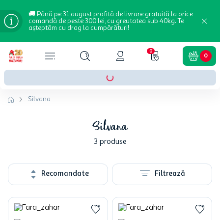
🚚 Până pe 31 august profită de livrare gratuită la orice
comandă de peste 300 lei, cu greutatea sub 40kg. Te
așteptăm cu drag la cumpărături!
0
0
Silvana
Silvana
3
produse
Recomandate
Filtrează