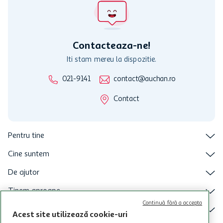
activitati in afara celor mentionate in Termene si Conditii. Auchan
nu raspunde pentru imposibilitatea utilizarii Cardului in perioada in
care aceste este suspendat sau in perioada in care sunt efectuate
intretineri sau reparatii tehnice la sistemul de utilizarea al Cardului.
Contacteaza-ne!
Iti stam mereu la dispozitie.
021-9141
contact@auchan.ro
Contact
Pentru tine
Cine suntem
De ajutor
Tinem aproape
Continuă fără a accepta
Categorii principale
Acest site utilizează cookie-uri