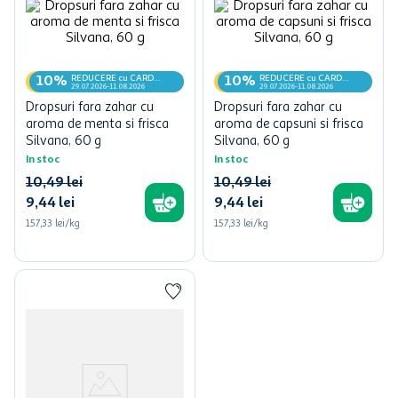
REDUCERE cu CARD
REDUCERE cu CARD
10%
10%
MyCLUB
MyCLUB
29.07.2026-11.08.2026
29.07.2026-11.08.2026
Dropsuri fara zahar cu
Dropsuri fara zahar cu
aroma de menta si frisca
aroma de capsuni si frisca
Silvana, 60 g
Silvana, 60 g
In stoc
In stoc
10
,
49
lei
10
,
49
lei
9
,
44
lei
9
,
44
lei
157,33 lei/kg
157,33 lei/kg