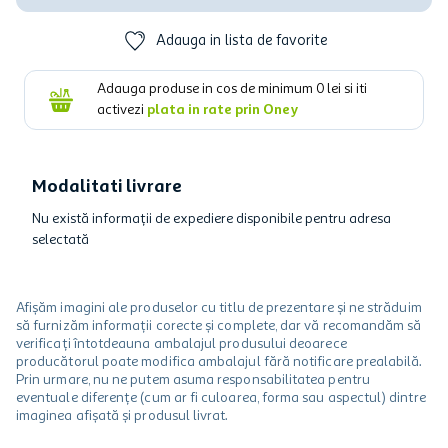
Adauga in lista de favorite
Adauga produse in cos de minimum
0
lei si iti
activezi
plata in rate prin Oney
Modalitati livrare
Nu există informații de expediere disponibile pentru adresa
selectată
Afișăm imagini ale produselor cu titlu de prezentare și ne străduim
să furnizăm informații corecte și complete, dar vă recomandăm să
verificați întotdeauna ambalajul produsului deoarece
producătorul poate modifica ambalajul fără notificare prealabilă.
Prin urmare, nu ne putem asuma responsabilitatea pentru
eventuale diferențe (cum ar fi culoarea, forma sau aspectul) dintre
imaginea afișată și produsul livrat.