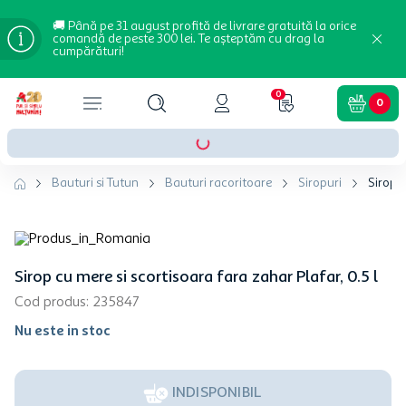
🚚 Până pe 31 august profită de livrare gratuită la orice
comandă de peste 300 lei. Te așteptăm cu drag la
cumpărături!
0
0
Bauturi si Tutun
Bauturi racoritoare
Siropuri
Sirop c
Sirop cu mere si scortisoara fara zahar Plafar, 0.5 l
Cod produs
:
235847
Nu este in stoc
INDISPONIBIL