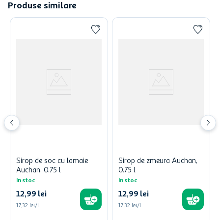
Produse similare
Sirop de soc cu lamaie
Sirop de zmeura Auchan,
Auchan, 0.75 l
0.75 l
In stoc
In stoc
12
,
99
lei
12
,
99
lei
17,32 lei/l
17,32 lei/l