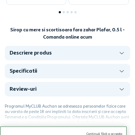
Sirop cu mere si scortisoara fara zahar Plafar, 0.5 l -
Comanda online acum
Descriere produs
Specificatii
Review-uri
Programul MyCLUB Auchan se adreseaza persoanelor fizice care
au varsta de peste 18 ani impliniti la data inscrierii și care accepta
Termenele și Condițiile Programului. Ofertele MyCLUB Auchan sunt
valabile in limita stocurilor disponibile. Beneficiile se acorda in
limita a 12 unitati / card client o singura data in perioada promotiei.
CITESTE MAI MULT
Cardul poate fi utilizat doar in legatura cu magazinele Auchan
Continuă fără a accepta