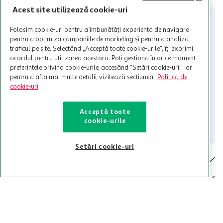
participante și pentru acțiuni promotionale indicate de Auchan si
Acest site utilizează cookie-uri
nu poate fi utilizat in legatura cu alti comercianți sau pentru alte
activitati in afara celor mentionate in Termene si Conditii. Auchan
Folosim cookie-uri pentru a îmbunătăți experiența de navigare,
nu raspunde pentru imposibilitatea utilizarii Cardului in perioada in
pentru a optimiza campaniile de marketing și pentru a analiza
care aceste este suspendat sau in perioada in care sunt efectuate
traficul pe site. Selectând „Acceptă toate cookie-urile”, îți exprimi
intretineri sau reparatii tehnice la sistemul de utilizarea al Cardului.
acordul pentru utilizarea acestora. Poți gestiona în orice moment
preferințele privind cookie-urile, accesând "Setări cookie-uri", iar
Contacteaza-ne!
pentru a afla mai multe detalii, vizitează secțiunea
Politica de
Iti stam mereu la dispozitie.
cookie-uri
021-9141
contact@auchan.ro
Acceptă toate
cookie-urile
Contact
Setări cookie-uri
Pentru tine
Cine suntem
De ajutor
Tinem aproape