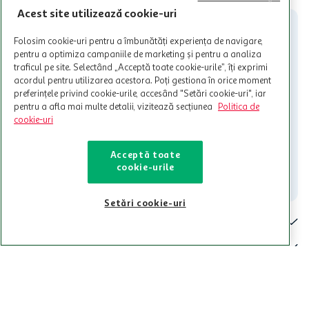
participante și pentru acțiuni promotionale indicate de Auchan si
Acest site utilizează cookie-uri
nu poate fi utilizat in legatura cu alti comercianți sau pentru alte
activitati in afara celor mentionate in Termene si Conditii. Auchan
Folosim cookie-uri pentru a îmbunătăți experiența de navigare,
nu raspunde pentru imposibilitatea utilizarii Cardului in perioada in
pentru a optimiza campaniile de marketing și pentru a analiza
care aceste este suspendat sau in perioada in care sunt efectuate
traficul pe site. Selectând „Acceptă toate cookie-urile”, îți exprimi
intretineri sau reparatii tehnice la sistemul de utilizarea al Cardului.
acordul pentru utilizarea acestora. Poți gestiona în orice moment
preferințele privind cookie-urile, accesând "Setări cookie-uri", iar
Contacteaza-ne!
pentru a afla mai multe detalii, vizitează secțiunea
Politica de
Iti stam mereu la dispozitie.
cookie-uri
021-9141
contact@auchan.ro
Acceptă toate
cookie-urile
Contact
Setări cookie-uri
Pentru tine
Cine suntem
De ajutor
Tinem aproape