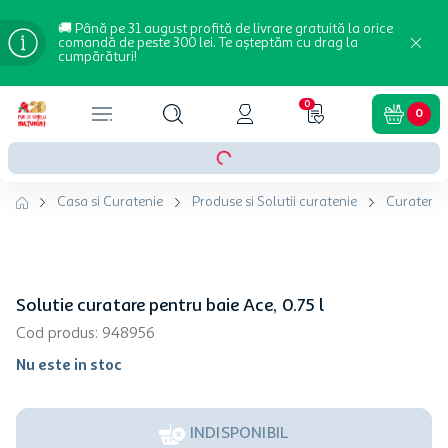
🚚 Până pe 31 august profită de livrare gratuită la orice
comandă de peste 300 lei. Te așteptăm cu drag la
cumpărături!
0
0
Casa si Curatenie
Produse si Solutii curatenie
Curatenie
Solutie curatare pentru baie Ace, 0.75 l
Cod produs
:
948956
Nu este in stoc
INDISPONIBIL