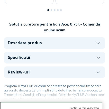
Solutie curatare pentru baie Ace, 0.75 l - Comanda
online acum
Descriere produs
Specificatii
Review-uri
Programul MyCLUB Auchan se adreseaza persoanelor fizice care
au varsta de peste 18 ani impliniti la data inscrierii și care accepta
Termenele și Condițiile Programului. Ofertele MyCLUB Auchan sunt
valabile in limita stocurilor disponibile. Beneficiile se acorda in
limita a 12 unitati / card client o singura data in perioada promotiei.
CITESTE MAI MULT
Cardul poate fi utilizat doar in legatura cu magazinele Auchan
Continuă fără a accepta