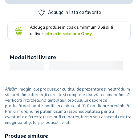
Adauga in lista de favorite
Adauga produse in cos de minimum
0
lei si iti
activezi
plata in rate prin Oney
Modalitati livrare
Afișăm imagini ale produselor cu titlu de prezentare și ne străduim
să furnizăm informații corecte și complete, dar vă recomandăm să
verificați întotdeauna ambalajul produsului deoarece
producătorul poate modifica ambalajul fără notificare prealabilă.
Prin urmare, nu ne putem asuma responsabilitatea pentru
eventuale diferențe (cum ar fi culoarea, forma sau aspectul) dintre
imaginea afișată și produsul livrat.
Produse similare