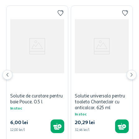
Solutie de curatare pentru
Solutie universala pentru
baie Pouce, 0.5 l
toaleta Chanteclair cu
anticalcar, 625 ml
In stoc
In stoc
6
,
00
lei
20
,
29
lei
12,00 lei/l
32,46 lei/l