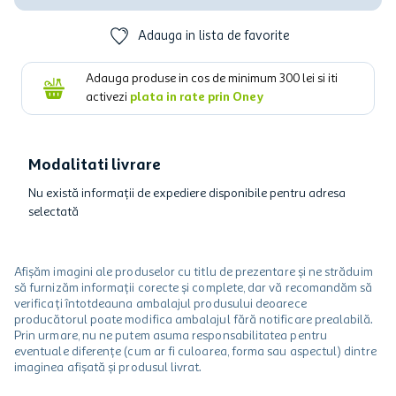
Adauga in lista de favorite
Adauga produse in cos de minimum
300
lei si iti
activezi
plata in rate prin Oney
Modalitati livrare
Nu există informații de expediere disponibile pentru adresa
selectată
Afișăm imagini ale produselor cu titlu de prezentare și ne străduim
să furnizăm informații corecte și complete, dar vă recomandăm să
verificați întotdeauna ambalajul produsului deoarece
producătorul poate modifica ambalajul fără notificare prealabilă.
Prin urmare, nu ne putem asuma responsabilitatea pentru
eventuale diferențe (cum ar fi culoarea, forma sau aspectul) dintre
imaginea afișată și produsul livrat.