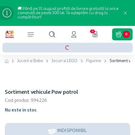
🚚 Până pe 31 august profită de livrare gratuită la orice
comandă de peste 300 lei. Te așteptăm cu drag la
cumpărături!
0
0
Jucarii si Bebe
Jocuri si LEGO
Figurine
Sortiment veh
Sortiment vehicule Paw patrol
Cod produs
:
994226
Nu este in stoc
INDISPONIBIL