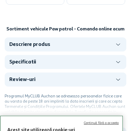
Sortiment vehicule Paw patrol - Comanda online acum
Descriere produs
Specificatii
Review-uri
Programul MyCLUB Auchan se adreseaza persoanelor fizice care
au varsta de peste 18 ani impliniti la data inscrierii și care accepta
Termenele și Condițiile Programului. Ofertele MyCLUB Auchan sunt
valabile in limita stocurilor disponibile. Beneficiile se acorda in
limita a 12 unitati / card client o singura data in perioada promotiei.
CITESTE MAI MULT
Cardul poate fi utilizat doar in legatura cu magazinele Auchan
Continuă fără a accepta
participante și pentru acțiuni promotionale indicate de Auchan si
Acest site utilizează cookie-uri