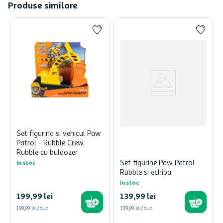
Produse similare
Set figurina si vehicul Paw
Patrol - Rubble Crew,
Rubble cu buldozer
Set figurine Paw Patrol -
In stoc
Rubble si echipa
In stoc
199
,
99
lei
139
,
99
lei
199,99 lei/buc
139,99 lei/buc