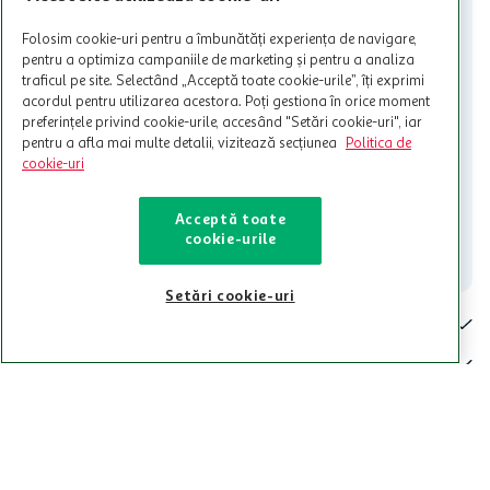
nu poate fi utilizat in legatura cu alti comercianți sau pentru alte
activitati in afara celor mentionate in Termene si Conditii. Auchan
Folosim cookie-uri pentru a îmbunătăți experiența de navigare,
nu raspunde pentru imposibilitatea utilizarii Cardului in perioada in
pentru a optimiza campaniile de marketing și pentru a analiza
care aceste este suspendat sau in perioada in care sunt efectuate
traficul pe site. Selectând „Acceptă toate cookie-urile”, îți exprimi
intretineri sau reparatii tehnice la sistemul de utilizarea al Cardului.
acordul pentru utilizarea acestora. Poți gestiona în orice moment
preferințele privind cookie-urile, accesând "Setări cookie-uri", iar
Contacteaza-ne!
pentru a afla mai multe detalii, vizitează secțiunea
Politica de
Iti stam mereu la dispozitie.
cookie-uri
021-9141
contact@auchan.ro
Acceptă toate
cookie-urile
Contact
Setări cookie-uri
Pentru tine
Cine suntem
De ajutor
Tinem aproape
Categorii principale