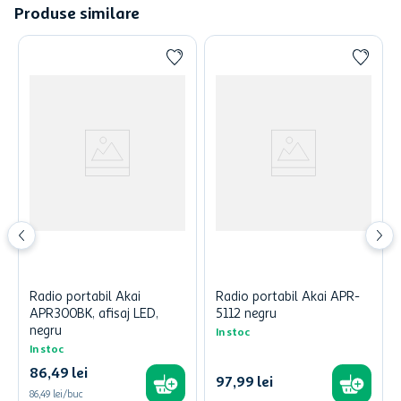
Produse similare
Radio portabil Akai
Radio portabil Akai APR-
APR300BK, afisaj LED,
5112 negru
negru
In stoc
In stoc
86
,
49
lei
97
,
99
lei
86,49 lei/buc