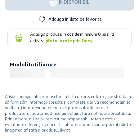
INDISPONIBIL
Adauga in lista de favorite
Adauga produse in cos de minimum
0
lei si iti
activezi
plata in rate prin Oney
Modalitati livrare
Afișăm imagini ale produselor cu titlu de prezentare și ne străduim
să furnizăm informații corecte și complete, dar vă recomandăm să
verificați întotdeauna ambalajul produsului deoarece
producătorul poate modifica ambalajul fără notificare prealabilă.
Prin urmare, nu ne putem asuma responsabilitatea pentru
eventuale diferențe (cum ar fi culoarea, forma sau aspectul) dintre
imaginea afișată și produsul livrat.