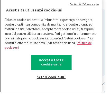
CITESTE MAI MULT
Cardul poate fi utilizat doar in legatura cu magazinele Auchan
Continuă fără a accepta
participante și pentru acțiuni promotionale indicate de Auchan si
Acest site utilizează cookie-uri
nu poate fi utilizat in legatura cu alti comercianți sau pentru alte
activitati in afara celor mentionate in Termene si Conditii. Auchan
Folosim cookie-uri pentru a îmbunătăți experiența de navigare,
nu raspunde pentru imposibilitatea utilizarii Cardului in perioada in
pentru a optimiza campaniile de marketing și pentru a analiza
care aceste este suspendat sau in perioada in care sunt efectuate
traficul pe site. Selectând „Acceptă toate cookie-urile”, îți exprimi
intretineri sau reparatii tehnice la sistemul de utilizarea al Cardului.
acordul pentru utilizarea acestora. Poți gestiona în orice moment
preferințele privind cookie-urile, accesând "Setări cookie-uri", iar
Contacteaza-ne!
pentru a afla mai multe detalii, vizitează secțiunea
Politica de
Iti stam mereu la dispozitie.
cookie-uri
021-9141
contact@auchan.ro
Acceptă toate
cookie-urile
Contact
Setări cookie-uri
Pentru tine
Cine suntem
De ajutor