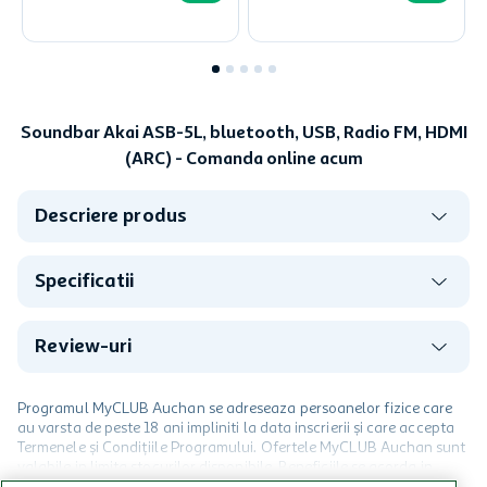
Soundbar Akai ASB-5L, bluetooth, USB, Radio FM, HDMI
(ARC) - Comanda online acum
Descriere produs
Specificatii
Review-uri
Programul MyCLUB Auchan se adreseaza persoanelor fizice care
au varsta de peste 18 ani impliniti la data inscrierii și care accepta
Termenele și Condițiile Programului. Ofertele MyCLUB Auchan sunt
valabile in limita stocurilor disponibile. Beneficiile se acorda in
limita a 12 unitati / card client o singura data in perioada promotiei.