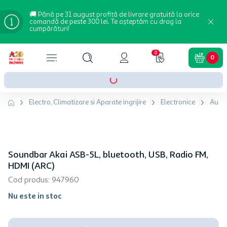
🚚 Până pe 31 august profită de livrare gratuită la orice
comandă de peste 300 lei. Te așteptăm cu drag la
cumpărături!
0
0
Electro, Climatizare si Aparate ingrijire
Electronice
Audi
Soundbar Akai ASB-5L, bluetooth, USB, Radio FM,
HDMI (ARC)
Cod produs
:
947960
Nu este in stoc