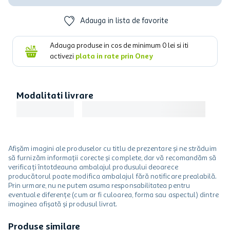
Adauga in lista de favorite
Adauga produse in cos de minimum
0
lei si iti
activezi
plata in rate prin Oney
Modalitati livrare
Afișăm imagini ale produselor cu titlu de prezentare și ne străduim
să furnizăm informații corecte și complete, dar vă recomandăm să
verificați întotdeauna ambalajul produsului deoarece
producătorul poate modifica ambalajul fără notificare prealabilă.
Prin urmare, nu ne putem asuma responsabilitatea pentru
eventuale diferențe (cum ar fi culoarea, forma sau aspectul) dintre
imaginea afișată și produsul livrat.
Produse similare