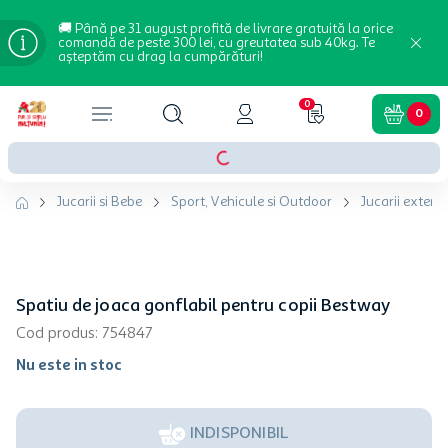
🚚 Până pe 31 august profită de livrare gratuită la orice
comandă de peste 300 lei, cu greutatea sub 40kg. Te
așteptăm cu drag la cumpărături!
0
0
Jucarii si Bebe
Sport, Vehicule si Outdoor
Jucarii exterio
Spatiu de joaca gonflabil pentru copii Bestway
Cod produs
:
754847
Nu este in stoc
INDISPONIBIL