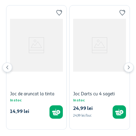
Joc de aruncat la tinta
Joc Darts cu 4 sageti
In stoc
In stoc
24
,
99
lei
14
,
99
lei
24,99 lei/buc