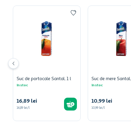
Suc de portocale Santal, 1 l
Suc de mere Santal, 
In stoc
In stoc
16
,
89
lei
10
,
99
lei
16,89 lei/l
10,99 lei/l