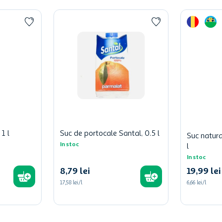
1 l
Suc de portocale Santal, 0.5 l
Suc natur
In stoc
l
In stoc
8
,
79
lei
19
,
99
lei
17,58 lei/l
6,66 lei/l