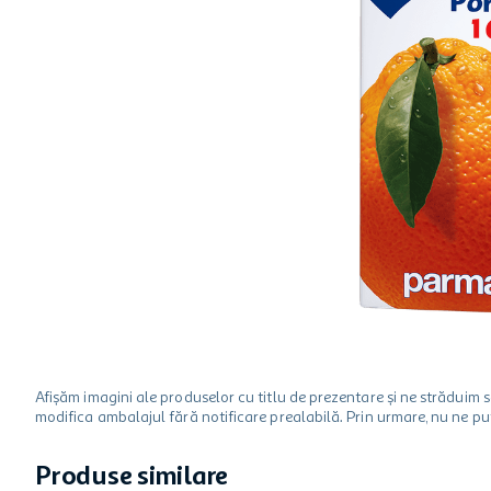
hartie igienica
ciocolata
lapte
Afișăm imagini ale produselor cu titlu de prezentare și ne strădui
modifica ambalajul fără notificare prealabilă. Prin urmare, nu ne p
Produse similare