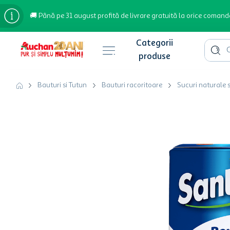
🚚 Până pe 31 august profită de livrare gratuită la orice comand
Cauta 
Căutări populare
Bauturi si Tutun
Bauturi racoritoare
Sucuri naturale s
bere
cafea
inghetata
apa plata
cafea boabe
troler
garden star