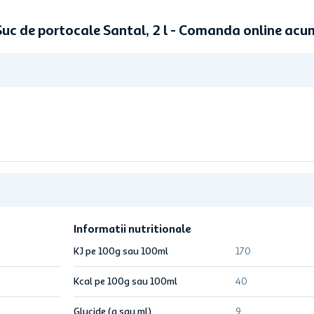
Suc de portocale Santal, 2 l - Comanda online acu
Informatii nutritionale
KJ pe 100g sau 100ml
170
Kcal pe 100g sau 100ml
40
Glucide (g sau ml)
9