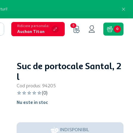
turi!
Ridicare personala
:
0
0
Auchan Titan
Suc de portocale Santal, 2
l
Cod produs
:
94205
☆
☆
☆
☆
☆
(
0
)
Nu este in stoc
INDISPONIBIL