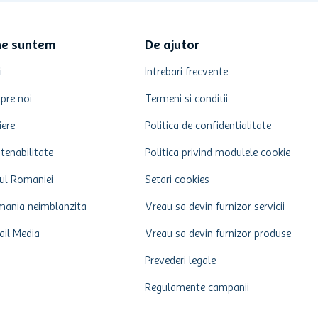
ne suntem
De ajutor
i
Intrebari frecvente
pre noi
Termeni si conditii
iere
Politica de confidentialitate
tenabilitate
Politica privind modulele cookie
ul Romaniei
Setari cookies
ania neimblanzita
Vreau sa devin furnizor servicii
ail Media
Vreau sa devin furnizor produse
Prevederi legale
Regulamente campanii