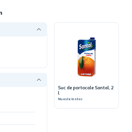
m
Suc de portocale Santal, 2
l
Nu este in stoc