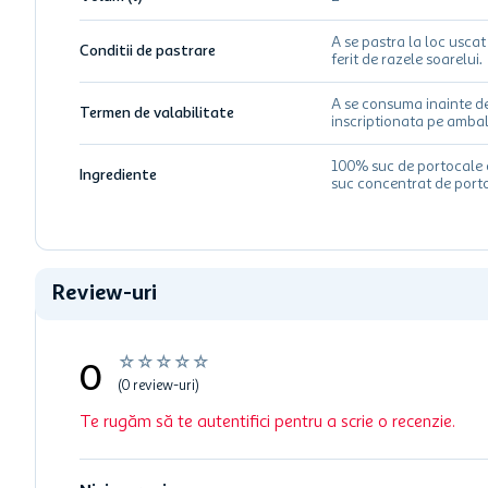
A se pastra la loc uscat 
Conditii de pastrare
ferit de razele soarelui.
A se consuma inainte d
Termen de valabilitate
inscriptionata pe ambal
100% suc de portocale 
Ingrediente
suc concentrat de port
Review-uri
☆
☆
☆
☆
☆
0
(0 review-uri)
Te rugăm să te autentifici pentru a scrie o recenzie.