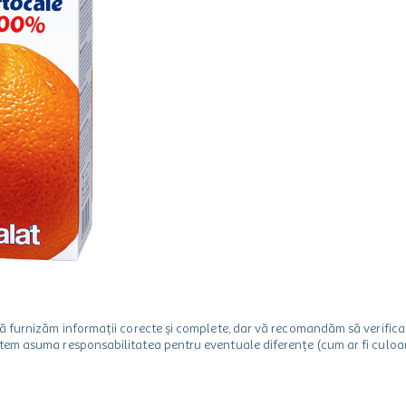
m să furnizăm informații corecte și complete, dar vă recomandăm să verif
utem asuma responsabilitatea pentru eventuale diferențe (cum ar fi culoare