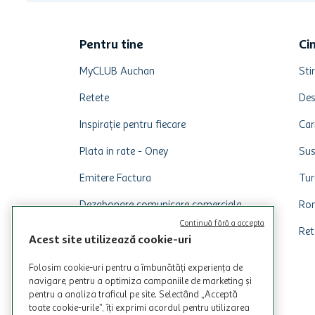
Pentru tine
Ci
MyCLUB Auchan
Stir
Retete
Des
Inspirație pentru fiecare
Car
Plata in rate - Oney
Sus
Emitere Factura
Tur
Dezabonare comunicare comerciala
Rom
Continuă fără a accepta
Ret
Acest site utilizează cookie-uri
Folosim cookie-uri pentru a îmbunătăți experiența de
navigare, pentru a optimiza campaniile de marketing și
pentru a analiza traficul pe site. Selectând „Acceptă
toate cookie-urile”, îți exprimi acordul pentru utilizarea