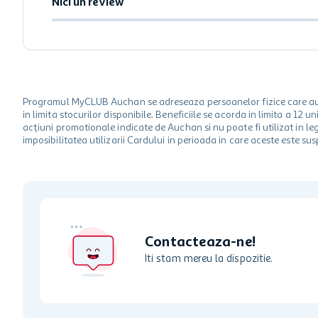
Nici un review
Programul MyCLUB Auchan se adreseaza persoanelor fizice care au va
in limita stocurilor disponibile. Beneficiile se acorda in limita a 12
acțiuni promotionale indicate de Auchan si nu poate fi utilizat in l
imposibilitatea utilizarii Cardului in perioada in care aceste este su
Contacteaza-ne!
Iti stam mereu la dispozitie.