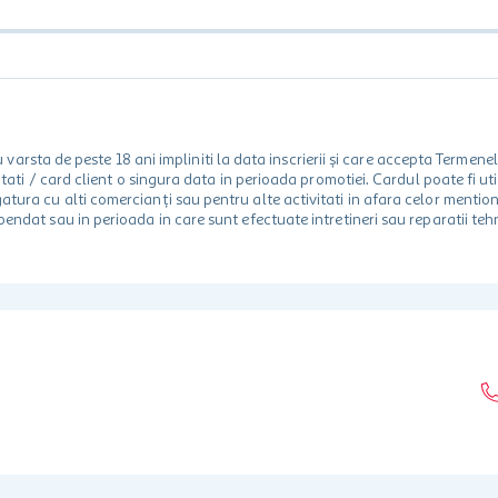
rsta de peste 18 ani impliniti la data inscrierii și care accepta Termene
 unitati / card client o singura data in perioada promotiei. Cardul poate fi
egatura cu alti comercianți sau pentru alte activitati in afara celor ment
spendat sau in perioada in care sunt efectuate intretineri sau reparatii tehn