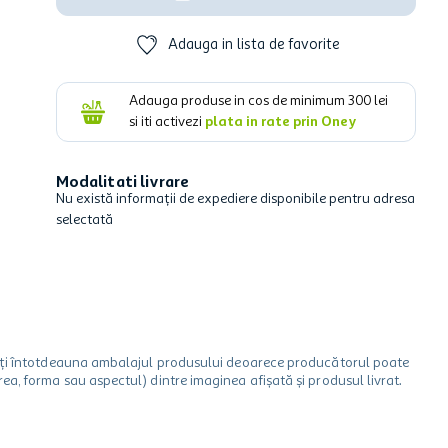
Adauga in lista de favorite
Adauga produse in cos de minimum
300
lei
si iti activezi
plata in rate prin Oney
Modalitati livrare
Nu există informații de expediere disponibile pentru adresa
selectată
icați întotdeauna ambalajul produsului deoarece producătorul poate
a, forma sau aspectul) dintre imaginea afișată și produsul livrat.