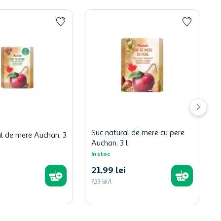
Suc natural de mere cu pere
al de mere Auchan, 3
Auchan, 3 l
In stoc
21
,
99
lei
7,33 lei/l