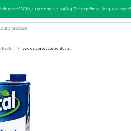
ă de peste 300 lei, cu greutatea sub 40kg. Te așteptăm cu drag la cumpără
produse
i Nectar
Suc de portocale Santal, 2 l