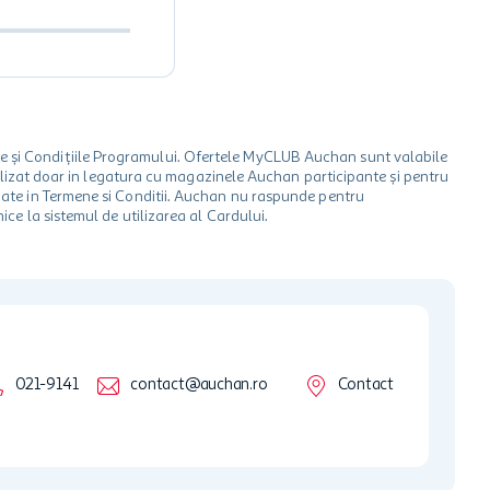
le și Condițiile Programului. Ofertele MyCLUB Auchan sunt valabile
 utilizat doar in legatura cu magazinele Auchan participante și pentru
ionate in Termene si Conditii. Auchan nu raspunde pentru
ice la sistemul de utilizarea al Cardului.
021-9141
contact@auchan.ro
Contact