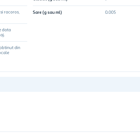
si racoros,
Sare (g sau ml)
0.005
e data
aj.
obtinut din
ocale