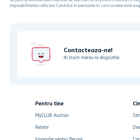
acțiuni promotionale indicate de Auchan si nu poate fi utilizat in l
imposibilitatea utilizarii Cardului in perioada in care aceste este su
Contacteaza-ne!
Iti stam mereu la dispozitie.
Pentru tine
Ci
MyCLUB Auchan
Stir
Retete
Des
Inspirație pentru fiecare
Car