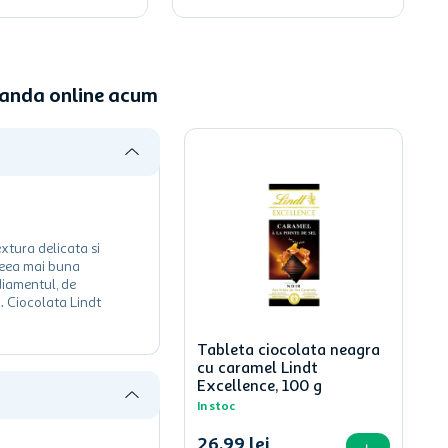
manda online acum
xtura delicata si
 ceea mai buna
diamentul, de
. Ciocolata Lindt
Tableta ciocolata neagra
cu caramel Lindt
Excellence, 100 g
In stoc
26
,
99
lei