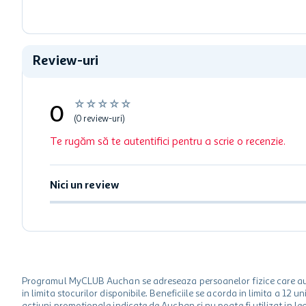
Review-uri
☆
☆
☆
☆
☆
0
(0 review-uri)
Te rugăm să te autentifici pentru a scrie o recenzie.
Nici un review
Programul MyCLUB Auchan se adreseaza persoanelor fizice care au va
in limita stocurilor disponibile. Beneficiile se acorda in limita a 12