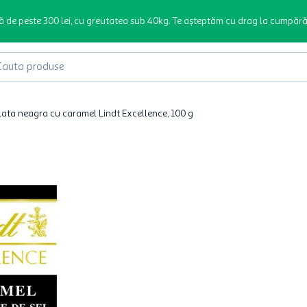
ă de peste 300 lei, cu greutatea sub 40kg. Te așteptăm cu drag la cumpără
produse
lata neagra cu caramel Lindt Excellence, 100 g