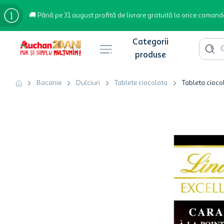
🚚 Până pe 31 august profită de livrare gratuită la orice comand
Cauta 
Căutări populare
Bacanie
Dulciuri
Tablete ciocolata
Tableta cioco
bere
cafea
inghetata
apa plata
cafea boabe
troler
garden star