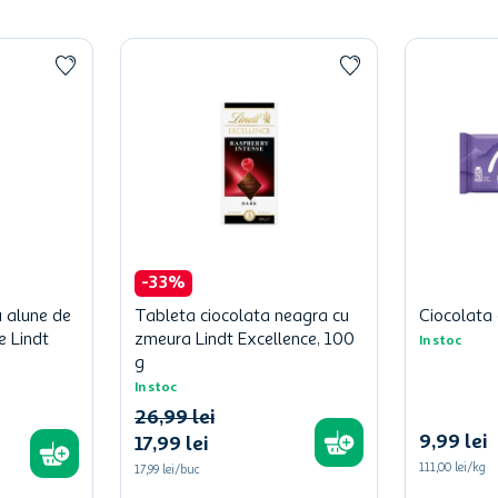
-
33
%
u alune de
Tableta ciocolata neagra cu
Ciocolata 
e Lindt
zmeura Lindt Excellence, 100
In stoc
g
In stoc
26
,
99
lei
9
,
99
lei
17
,
99
lei
111,00 lei/kg
17,99 lei/buc