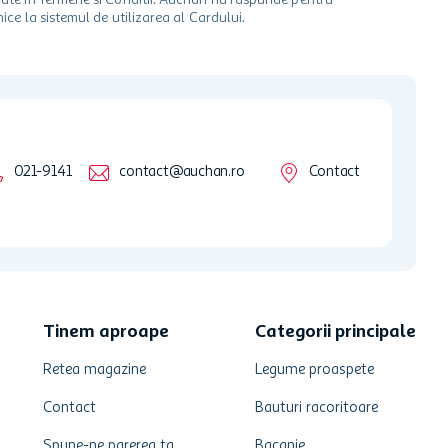
ionate in Termene si Conditii. Auchan nu raspunde pentru
ice la sistemul de utilizarea al Cardului.
021-9141
contact@auchan.ro
Contact
Tinem aproape
Categorii principale
Retea magazine
Legume proaspete
Contact
Bauturi racoritoare
Spune-ne parerea ta
Bacanie