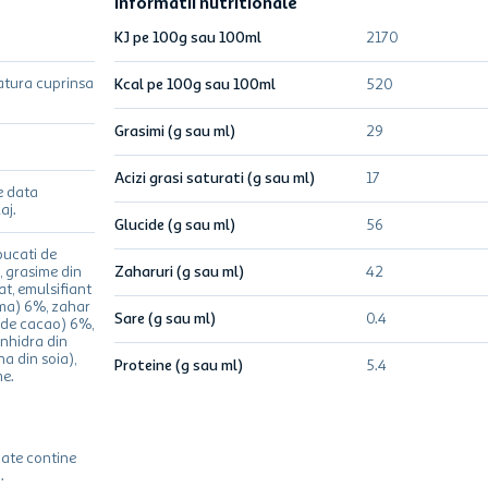
Informatii nutritionale
KJ pe 100g sau 100ml
2170
atura cuprinsa
Kcal pe 100g sau 100ml
520
Grasimi (g sau ml)
29
Acizi grasi saturati (g sau ml)
17
e data
aj.
Glucide (g sau ml)
56
bucati de
, grasime din
Zaharuri (g sau ml)
42
at, emulsifiant
oma) 6%, zahar
Sare (g sau ml)
0.4
 de cacao) 6%,
nhidra din
na din soia),
Proteine (g sau ml)
5.4
me.
oate contine
.