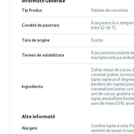
Informatii Generale
Tip Produs
Tablete de ciocolata
A se pastra la o temper
Conditii de pastrare
intre 12-16 °C.
Tara de origine
Franta
A se consuma inainte d
Termen de valabilitate
inscriptionata pe ambal
Zahar, masa de cacao, 
caramel (zahar, lactoza
lapte, lapte praf degres
(lecitina din rapita),ar
Ingrediente
caramelizat (zahar, unt
unt de cacao, grasime a
lapte, emulsifiant (leciti
sare de mare 0,3%, aro
Alte informatii
Contine lapte si soia. P
Alergeni
seminte de susan si nuci