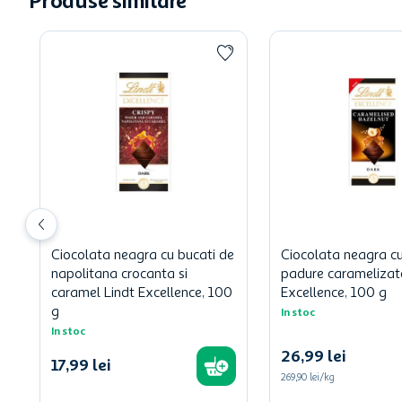
Produse similare
Ciocolata neagra cu bucati de
Ciocolata neagra c
napolitana crocanta si
padure caramelizat
caramel Lindt Excellence, 100
Excellence, 100 g
g
In stoc
In stoc
26
,
99
lei
17
,
99
lei
269,90 lei/kg