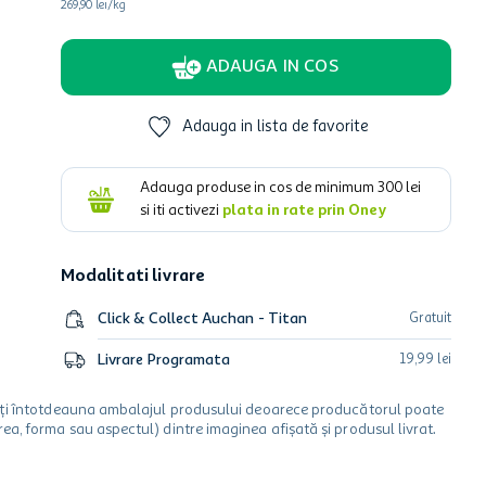
269,90 lei/kg
ADAUGA IN COS
Adauga in lista de favorite
Adauga produse in cos de minimum
300
lei
si iti activezi
plata in rate prin Oney
Modalitati livrare
Click & Collect Auchan - Titan
Gratuit
Livrare Programata
19
,
99
lei
icați întotdeauna ambalajul produsului deoarece producătorul poate
a, forma sau aspectul) dintre imaginea afișată și produsul livrat.