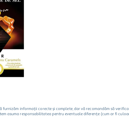
m să furnizăm informații corecte și complete, dar vă recomandăm să verif
utem asuma responsabilitatea pentru eventuale diferențe (cum ar fi culoare