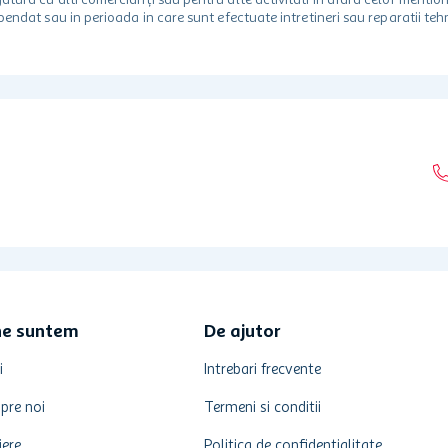
egatura cu alti comercianți sau pentru alte activitati in afara celor ment
spendat sau in perioada in care sunt efectuate intretineri sau reparatii tehn
ne suntem
De ajutor
i
Intrebari frecvente
pre noi
Termeni si conditii
iere
Politica de confidentialitate