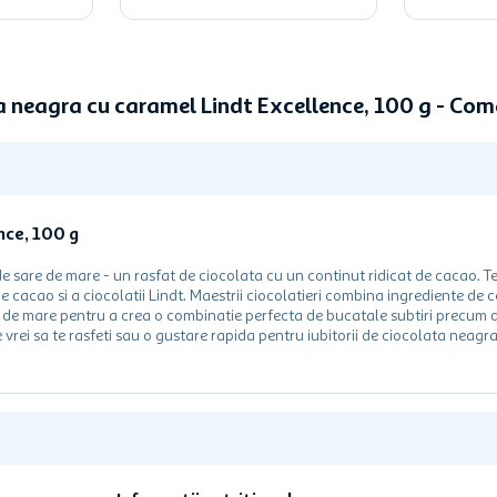
a neagra cu caramel Lindt Excellence, 100 g - Co
nce, 100 g
e sare de mare - un rasfat de ciocolata cu un continut ridicat de cacao. Te
 cacao si a ciocolatii Lindt. Maestrii ciocolatieri combina ingrediente de
ri de mare pentru a crea o combinatie perfecta de bucatale subtiri precum 
rei sa te rasfeti sau o gustare rapida pentru iubitorii de ciocolata neagra
.