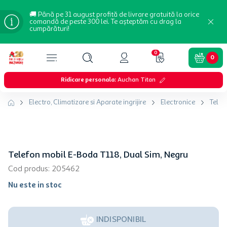
🚚 Până pe 31 august profită de livrare gratuită la orice
comandă de peste 300 lei. Te așteptăm cu drag la
cumpărături!
0
0
Ridicare personala
:
Auchan Titan
Electro, Climatizare si Aparate ingrijire
Electronice
Telef
Telefon mobil E-Boda T118, Dual Sim, Negru
Cod produs
:
205462
Nu este in stoc
INDISPONIBIL