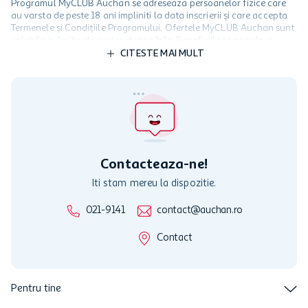
Programul MyCLUB Auchan se adreseaza persoanelor fizice care
au varsta de peste 18 ani impliniti la data inscrierii și care accepta
Termenele și Condițiile Programului. Ofertele MyCLUB Auchan sunt
valabile in limita stocurilor disponibile. Beneficiile se acorda in
limita a 12 unitati / card client o singura data in perioada promotiei.
CITESTE MAI MULT
Cardul poate fi utilizat doar in legatura cu magazinele Auchan
participante și pentru acțiuni promotionale indicate de Auchan si
nu poate fi utilizat in legatura cu alti comercianți sau pentru alte
activitati in afara celor mentionate in Termene si Conditii. Auchan
nu raspunde pentru imposibilitatea utilizarii Cardului in perioada in
care aceste este suspendat sau in perioada in care sunt efectuate
intretineri sau reparatii tehnice la sistemul de utilizarea al Cardului.
Contacteaza-ne!
Iti stam mereu la dispozitie.
021-9141
contact@auchan.ro
Contact
Pentru tine