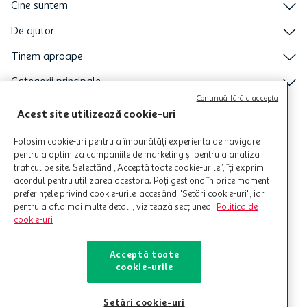
Cine suntem
De ajutor
Tinem aproape
Categorii principale
Continuă fără a accepta
Intra acum in aplicatia Auchan
Acest site utilizează cookie-uri
Folosim cookie-uri pentru a îmbunătăți experiența de navigare,
pentru a optimiza campaniile de marketing și pentru a analiza
traficul pe site. Selectând „Acceptă toate cookie-urile”, îți exprimi
acordul pentru utilizarea acestora. Poți gestiona în orice moment
preferințele privind cookie-urile, accesând "Setări cookie-uri", iar
pentru a afla mai multe detalii, vizitează secțiunea
Politica de
cookie-uri
Acceptă toate
cookie-urile
© Copyright Auchan 2026. Toate drepturile rezervate!
Setări cookie-uri