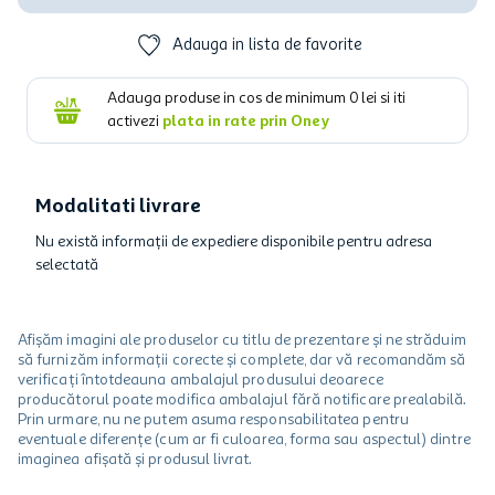
Adauga in lista de favorite
Adauga produse in cos de minimum
0
lei si iti
activezi
plata in rate prin Oney
Modalitati livrare
Nu există informații de expediere disponibile pentru adresa
selectată
Afișăm imagini ale produselor cu titlu de prezentare și ne străduim
să furnizăm informații corecte și complete, dar vă recomandăm să
verificați întotdeauna ambalajul produsului deoarece
producătorul poate modifica ambalajul fără notificare prealabilă.
Prin urmare, nu ne putem asuma responsabilitatea pentru
eventuale diferențe (cum ar fi culoarea, forma sau aspectul) dintre
imaginea afișată și produsul livrat.