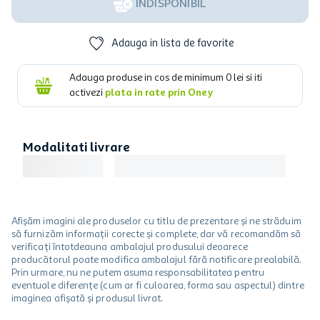
INDISPONIBIL
Adauga in lista de favorite
Adauga produse in cos de minimum
0
lei si iti
activezi
plata in rate prin Oney
Modalitati livrare
Afișăm imagini ale produselor cu titlu de prezentare și ne străduim
să furnizăm informații corecte și complete, dar vă recomandăm să
verificați întotdeauna ambalajul produsului deoarece
producătorul poate modifica ambalajul fără notificare prealabilă.
Prin urmare, nu ne putem asuma responsabilitatea pentru
eventuale diferențe (cum ar fi culoarea, forma sau aspectul) dintre
imaginea afișată și produsul livrat.