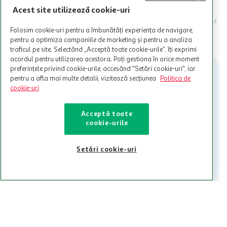
Programul MyCLUB Auchan se adreseaza persoanelor fizice care
Acest site utilizează cookie-uri
au varsta de peste 18 ani impliniti la data inscrierii și care accepta
Termenele și Condițiile Programului. Ofertele MyCLUB Auchan sunt
valabile in limita stocurilor disponibile. Beneficiile se acorda in
Folosim cookie-uri pentru a îmbunătăți experiența de navigare,
limita a 12 unitati / card client o singura data in perioada promotiei.
CITESTE MAI MULT
pentru a optimiza campaniile de marketing și pentru a analiza
Cardul poate fi utilizat doar in legatura cu magazinele Auchan
traficul pe site. Selectând „Acceptă toate cookie-urile”, îți exprimi
participante și pentru acțiuni promotionale indicate de Auchan si
acordul pentru utilizarea acestora. Poți gestiona în orice moment
nu poate fi utilizat in legatura cu alti comercianți sau pentru alte
preferințele privind cookie-urile, accesând "Setări cookie-uri", iar
activitati in afara celor mentionate in Termene si Conditii. Auchan
pentru a afla mai multe detalii, vizitează secțiunea
Politica de
nu raspunde pentru imposibilitatea utilizarii Cardului in perioada in
cookie-uri
care aceste este suspendat sau in perioada in care sunt efectuate
intretineri sau reparatii tehnice la sistemul de utilizarea al Cardului.
Acceptă toate
Contacteaza-ne!
cookie-urile
Iti stam mereu la dispozitie.
Setări cookie-uri
021-9141
contact@auchan.ro
Contact
Pentru tine