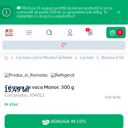
🚚 Până pe 31 august profită de livrare gratuită la orice
comandă de peste 300 lei, cu greutatea sub 40kg. Te
așteptăm cu drag la cumpărături!
0
0
Lactate, Carne, Mezeluri & Peste
Lactate
Branza si Tele
Telemea de vaca Monor, 300 g
15
,
49
lei
Cod produs
:
304012
51,63 lei/kg
In stoc
ADAUGA IN COS