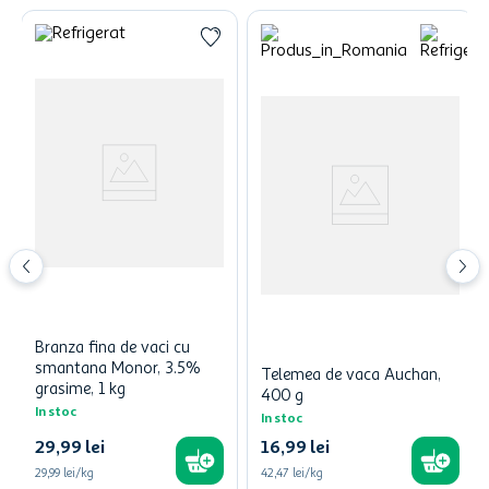
Branza fina de vaci cu
smantana Monor, 3.5%
Telemea de vaca Auchan,
grasime, 1 kg
400 g
In stoc
In stoc
29
,
99
lei
16
,
99
lei
29,99 lei/kg
42,47 lei/kg