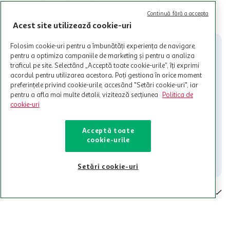
valabile in limita stocurilor disponibile. Beneficiile se acorda in
Continuă fără a accepta
limita a 12 unitati / card client o singura data in perioada promotiei.
CITESTE MAI MULT
Cardul poate fi utilizat doar in legatura cu magazinele Auchan
Acest site utilizează cookie-uri
participante și pentru acțiuni promotionale indicate de Auchan si
nu poate fi utilizat in legatura cu alti comercianți sau pentru alte
Folosim cookie-uri pentru a îmbunătăți experiența de navigare,
activitati in afara celor mentionate in Termene si Conditii. Auchan
pentru a optimiza campaniile de marketing și pentru a analiza
nu raspunde pentru imposibilitatea utilizarii Cardului in perioada in
traficul pe site. Selectând „Acceptă toate cookie-urile”, îți exprimi
care aceste este suspendat sau in perioada in care sunt efectuate
acordul pentru utilizarea acestora. Poți gestiona în orice moment
intretineri sau reparatii tehnice la sistemul de utilizarea al Cardului.
preferințele privind cookie-urile, accesând "Setări cookie-uri", iar
pentru a afla mai multe detalii, vizitează secțiunea
Politica de
Contacteaza-ne!
cookie-uri
Iti stam mereu la dispozitie.
Acceptă toate
021-9141
contact@auchan.ro
cookie-urile
Contact
Setări cookie-uri
Pentru tine
Cine suntem
De ajutor