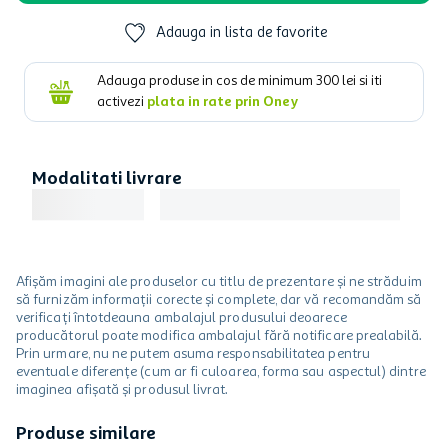
Adauga in lista de favorite
Adauga produse in cos de minimum
300
lei si iti
activezi
plata in rate prin Oney
Modalitati livrare
Afișăm imagini ale produselor cu titlu de prezentare și ne străduim
să furnizăm informații corecte și complete, dar vă recomandăm să
verificați întotdeauna ambalajul produsului deoarece
producătorul poate modifica ambalajul fără notificare prealabilă.
Prin urmare, nu ne putem asuma responsabilitatea pentru
eventuale diferențe (cum ar fi culoarea, forma sau aspectul) dintre
imaginea afișată și produsul livrat.
Produse similare