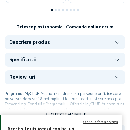
Telescop astronomic - Comanda online acum
Descriere produs
Specificatii
Review-uri
Programul MyCLUB Auchan se adreseaza persoanelor fizice care
au varsta de peste 18 ani impliniti la data inscrierii și care accepta
Termenele și Condițiile Programului. Ofertele MyCLUB Auchan sunt
valabile in limita stocurilor disponibile. Beneficiile se acorda in
limita a 12 unitati / card client o singura data in perioada promotiei.
CITESTE MAI MULT
Cardul poate fi utilizat doar in legatura cu magazinele Auchan
Continuă fără a accepta
participante și pentru acțiuni promotionale indicate de Auchan si
Acest site utilizează cookie-uri