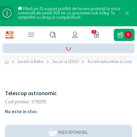
🚚 Până pe 31 august profită de livrare gratuită la orice
comandă de peste 300 lei, cu greutatea sub 40kg. Te
așteptăm cu drag la cumpărături!
0
0
Jucarii si Bebe
Jocuri si LEGO
Jucarii educative si creativ
Telescop astronomic
Cod produs
:
578195
Nu este in stoc
INDISPONIBIL