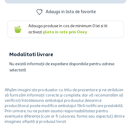
Adauga in lista de favorite
Adauga produse in cos de minimum
0
lei si iti
activezi
plata in rate prin Oney
Modalitati livrare
Nu există informații de expediere disponibile pentru adresa
selectată
Afișăm imagini ale produselor cu titlu de prezentare și ne străduim
să furnizăm informații corecte și complete, dar vă recomandăm să
verificați întotdeauna ambalajul produsului deoarece
producătorul poate modifica ambalajul fără notificare prealabilă.
Prin urmare, nu ne putem asuma responsabilitatea pentru
eventuale diferențe (cum ar fi culoarea, forma sau aspectul) dintre
imaginea afișată și produsul livrat.