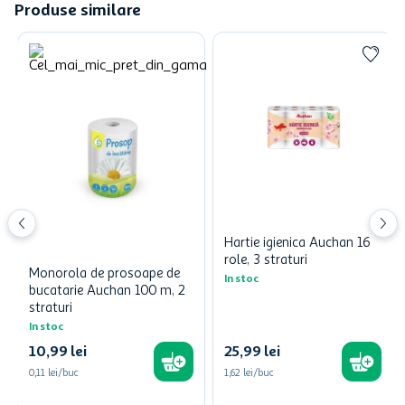
Produse similare
Hartie igienica Auchan 16
role, 3 straturi
Monorola de prosoape de
In stoc
bucatarie Auchan 100 m, 2
straturi
In stoc
10
,
99
lei
25
,
99
lei
0,11 lei/buc
1,62 lei/buc