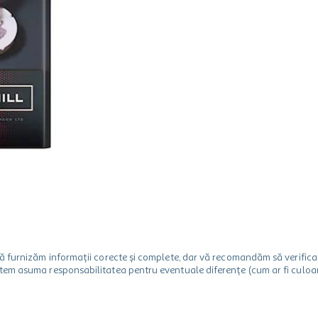
m să furnizăm informații corecte și complete, dar vă recomandăm să verif
utem asuma responsabilitatea pentru eventuale diferențe (cum ar fi culoare