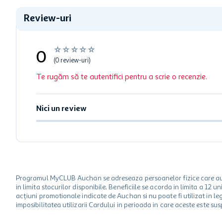
Review-uri
☆
☆
☆
☆
☆
0
(0 review-uri)
Te rugăm să te autentifici pentru a scrie o recenzie.
Nici un review
Programul MyCLUB Auchan se adreseaza persoanelor fizice care au va
in limita stocurilor disponibile. Beneficiile se acorda in limita a 12
acțiuni promotionale indicate de Auchan si nu poate fi utilizat in l
imposibilitatea utilizarii Cardului in perioada in care aceste este su