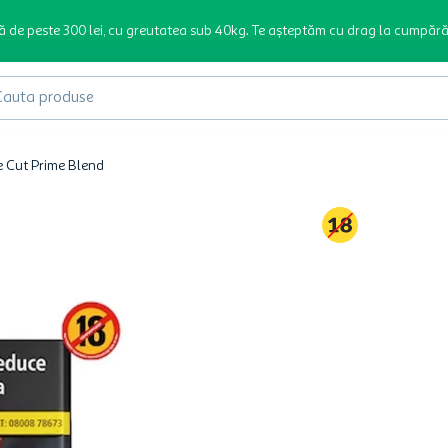
ă de peste 300 lei, cu greutatea sub 40kg. Te așteptăm cu drag la cumpără
produse
ne Cut Prime Blend