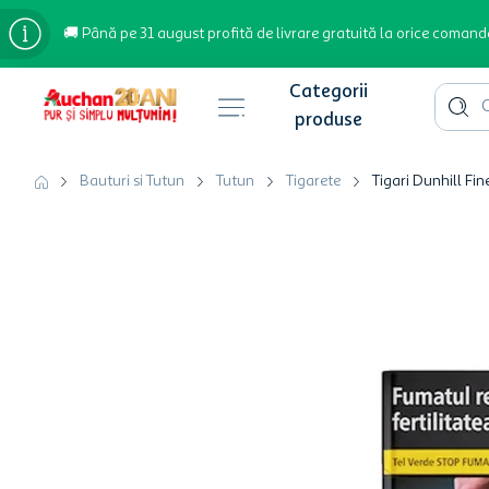
🚚 Până pe 31 august profită de livrare gratuită la orice comand
Cauta 
Căutări populare
Bauturi si Tutun
Tutun
Tigarete
Tigari Dunhill Fi
bere
cafea
inghetata
apa plata
cafea boabe
troler
garden star