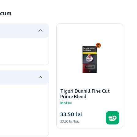
 acum
Tigari Dunhill Fine Cut
Prime Blend
In stoc
33
,
50
lei
33,50 lei/buc