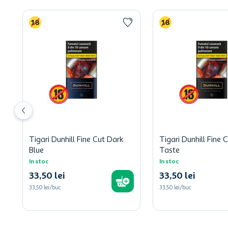
Tigari Dunhill Fine Cut Dark
Tigari Dunhill Fine C
Blue
Taste
In stoc
In stoc
33
,
50
lei
33
,
50
lei
33,50 lei/buc
33,50 lei/buc