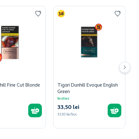
hill Fine Cut Blonde
Tigari Dunhill Evoque English
Green
In stoc
33
,
50
lei
33,50 lei/buc