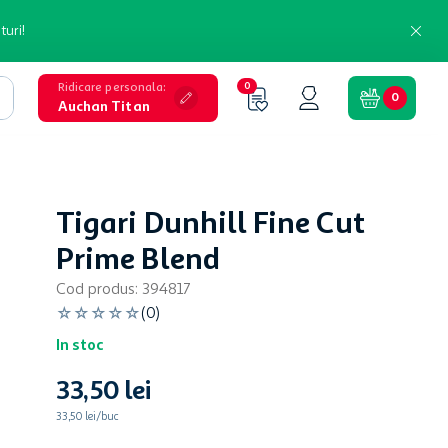
turi!
Ridicare personala
:
0
0
Auchan Titan
Tigari Dunhill Fine Cut
Prime Blend
Cod produs
:
394817
☆
☆
☆
☆
☆
(
0
)
In stoc
33
,
50
lei
33,50 lei/buc