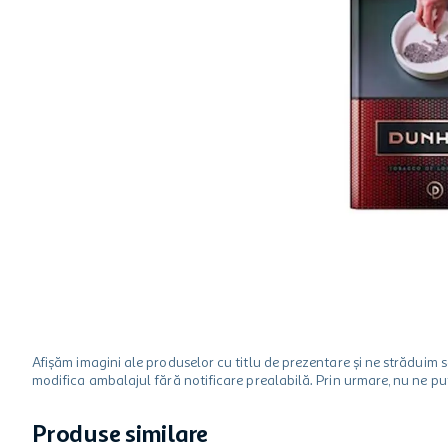
hartie igienica
ciocolata
lapte
Afișăm imagini ale produselor cu titlu de prezentare și ne strădui
modifica ambalajul fără notificare prealabilă. Prin urmare, nu ne p
Produse similare