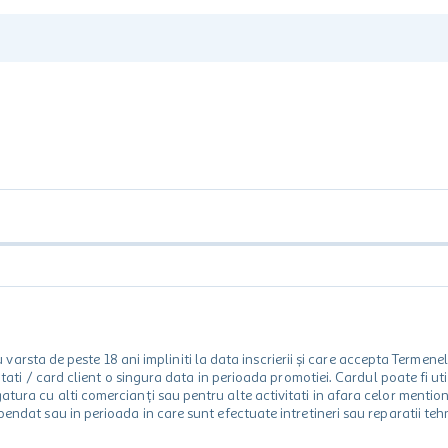
rsta de peste 18 ani impliniti la data inscrierii și care accepta Termene
 unitati / card client o singura data in perioada promotiei. Cardul poate fi
egatura cu alti comercianți sau pentru alte activitati in afara celor ment
spendat sau in perioada in care sunt efectuate intretineri sau reparatii tehn