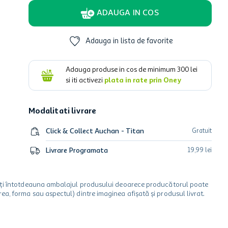
ADAUGA IN COS
Adauga in lista de favorite
Adauga produse in cos de minimum
300
lei
si iti activezi
plata in rate prin Oney
Modalitati livrare
Click & Collect Auchan - Titan
Gratuit
Livrare Programata
19
,
99
lei
icați întotdeauna ambalajul produsului deoarece producătorul poate
a, forma sau aspectul) dintre imaginea afișată și produsul livrat.