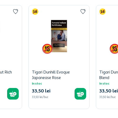
ut Rich
Tigari Dunhill Evoque
Tigari Dun
Japanease Rose
Blend
In stoc
In stoc
33
,
50
lei
33
,
50
lei
33,50 lei/buc
33,50 lei/buc