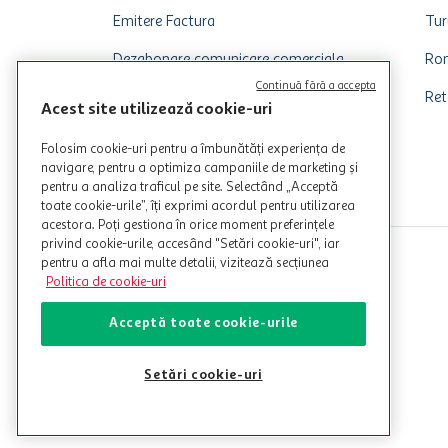
Emitere Factura
Tur
Dezabonare comunicare comerciala
Rom
Continuă fără a accepta
Ret
Acest site utilizează cookie-uri
Folosim cookie-uri pentru a îmbunătăți experiența de
navigare, pentru a optimiza campaniile de marketing și
pentru a analiza traficul pe site. Selectând „Acceptă
toate cookie-urile”, îți exprimi acordul pentru utilizarea
acestora. Poți gestiona în orice moment preferințele
privind cookie-urile, accesând "Setări cookie-uri", iar
pentru a afla mai multe detalii, vizitează secțiunea
Politica de cookie-uri
Acceptă toate cookie-urile
Setări cookie-uri
© Copyright Auchan 2026. Toate drepturile rezervate!