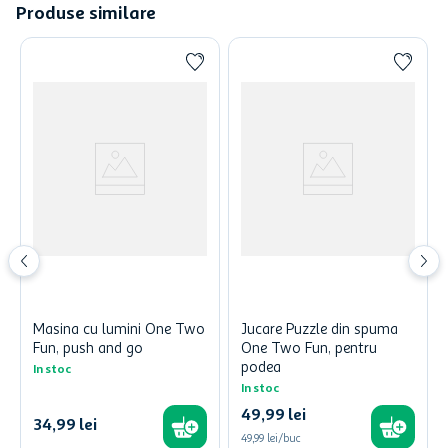
Produse similare
Masina cu lumini One Two
Jucare Puzzle din spuma
Fun, push and go
One Two Fun, pentru
podea
In stoc
In stoc
49
,
99
lei
34
,
99
lei
49,99 lei/buc