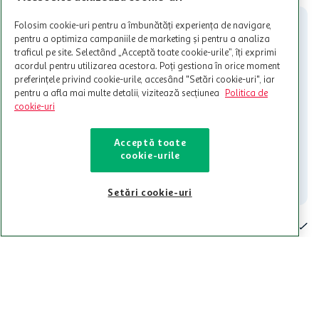
participante și pentru acțiuni promotionale indicate de Auchan si
nu poate fi utilizat in legatura cu alti comercianți sau pentru alte
Folosim cookie-uri pentru a îmbunătăți experiența de navigare,
activitati in afara celor mentionate in Termene si Conditii. Auchan
pentru a optimiza campaniile de marketing și pentru a analiza
nu raspunde pentru imposibilitatea utilizarii Cardului in perioada in
traficul pe site. Selectând „Acceptă toate cookie-urile”, îți exprimi
care aceste este suspendat sau in perioada in care sunt efectuate
acordul pentru utilizarea acestora. Poți gestiona în orice moment
intretineri sau reparatii tehnice la sistemul de utilizarea al Cardului.
preferințele privind cookie-urile, accesând "Setări cookie-uri", iar
pentru a afla mai multe detalii, vizitează secțiunea
Politica de
Contacteaza-ne!
cookie-uri
Iti stam mereu la dispozitie.
Acceptă toate
021-9141
contact@auchan.ro
cookie-urile
Contact
Setări cookie-uri
Pentru tine
Cine suntem
De ajutor
Tinem aproape