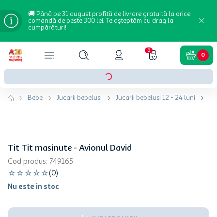
🚚 Până pe 31 august profită de livrare gratuită la orice
comandă de peste 300 lei. Te așteptăm cu drag la
cumpărături!
0
0
Bebe
Jucarii bebelusi
Jucarii bebelusi 12 - 24 luni
Ti
Tit Tit masinute - Avionul David
Cod produs
:
749165
☆
☆
☆
☆
☆
(
0
)
Nu este in stoc