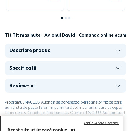
Tit Tit masinute - Avionul David - Comanda online acum
Descriere produs
Specificatii
Review-uri
Programul MyCLUB Auchan se adreseaza persoanelor fizice care
au varsta de peste 18 ani impliniti la data inscrierii și care accepta
Termenele și Condițiile Programului. Ofertele MyCLUB Auchan sunt
valabile in limita stocurilor disponibile. Beneficiile se acorda in
limita a 12 unitati / card client o singura data in perioada promotiei.
CITESTE MAI MULT
Continuă fără a accepta
Cardul poate fi utilizat doar in legatura cu magazinele Auchan
Acest site utilizează cookie-uri