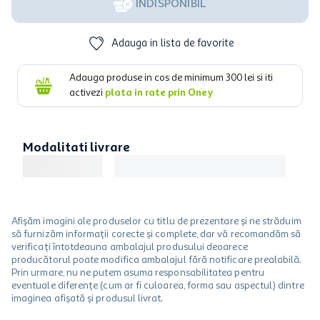
INDISPONIBIL
Adauga in lista de favorite
Adauga produse in cos de minimum
300
lei si iti
activezi
plata in rate prin Oney
Modalitati livrare
Afișăm imagini ale produselor cu titlu de prezentare și ne străduim
să furnizăm informații corecte și complete, dar vă recomandăm să
verificați întotdeauna ambalajul produsului deoarece
producătorul poate modifica ambalajul fără notificare prealabilă.
Prin urmare, nu ne putem asuma responsabilitatea pentru
eventuale diferențe (cum ar fi culoarea, forma sau aspectul) dintre
imaginea afișată și produsul livrat.