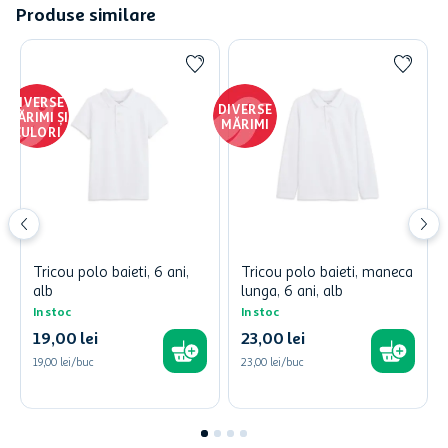
Produse similare
DIVERSE
DIVERSE
MĂRIMI ȘI
MĂRIMI
CULORI
Tricou polo baieti, 6 ani,
Tricou polo baieti, maneca
alb
lunga, 6 ani, alb
In stoc
In stoc
19
,
00
lei
23
,
00
lei
19,00 lei/buc
23,00 lei/buc