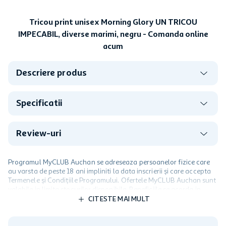
Tricou print unisex Morning Glory UN TRICOU
IMPECABIL, diverse marimi, negru - Comanda online
acum
Descriere produs
Specificatii
Review-uri
Programul MyCLUB Auchan se adreseaza persoanelor fizice care
au varsta de peste 18 ani impliniti la data inscrierii și care accepta
Termenele și Condițiile Programului. Ofertele MyCLUB Auchan sunt
valabile in limita stocurilor disponibile. Beneficiile se acorda in
limita a 12 unitati / card client o singura data in perioada promotiei.
CITESTE MAI MULT
Cardul poate fi utilizat doar in legatura cu magazinele Auchan
participante și pentru acțiuni promotionale indicate de Auchan si
nu poate fi utilizat in legatura cu alti comercianți sau pentru alte