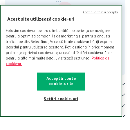
activitati in afara celor mentionate in Termene si Conditii. Auchan
nu raspunde pentru imposibilitatea utilizarii Cardului in perioada in
Continuă fără a accepta
care aceste este suspendat sau in perioada in care sunt efectuate
Acest site utilizează cookie-uri
intretineri sau reparatii tehnice la sistemul de utilizarea al Cardului.
Contacteaza-ne!
Folosim cookie-uri pentru a îmbunătăți experiența de navigare,
pentru a optimiza campaniile de marketing și pentru a analiza
Iti stam mereu la dispozitie.
traficul pe site. Selectând „Acceptă toate cookie-urile”, îți exprimi
acordul pentru utilizarea acestora. Poți gestiona în orice moment
021-9141
contact@auchan.ro
preferințele privind cookie-urile, accesând "Setări cookie-uri", iar
pentru a afla mai multe detalii, vizitează secțiunea
Politica de
Contact
cookie-uri
Acceptă toate
Pentru tine
cookie-urile
Cine suntem
Setări cookie-uri
De ajutor
Tinem aproape
Categorii principale