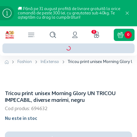
🚚 Până pe 31 august profită de livrare gratuită la orice
comandă de peste 300 lei, cu greutatea sub 40kg. Te
așteptăm cu drag la cumpărături!
0
0
Fashion
InExtenso
Tricou print unisex Morning Glory UN
Tricou print unisex Morning Glory UN TRICOU
IMPECABIL, diverse marimi, negru
Cod produs
:
694632
Nu este in stoc