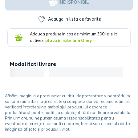
INDISPONIBIL
Adauga in lista de favorite
Adauga produse in cos de minimum
300
lei si iti
activezi
plata in rate prin Oney
Modalitati livrare
Afișăm imagini ale produselor cu titlu de prezentare și ne străduim
să furnizăm informații corecte și complete, dar vă recomandăm să
verificați întotdeauna ambalajul produsului deoarece
producătorul poate modifica ambalajul fără notificare prealabilă.
Prin urmare, nu ne putem asuma responsabilitatea pentru
eventuale diferențe (cum ar fi culoarea, forma sau aspectul) dintre
imaginea afișată și produsul livrat.