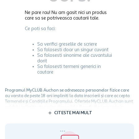
Ne pare rau! Nu am gasit nici un produs
care sa se potriveasca cautarii tale.
Ce poti sa faci:
Sa verifici greselile de scriere
Sa folosesti doar un singur cuvant
Sa folosesti sinonime ale cuvantului
dorit
Sa folosesti termeni generici in
cautare
Programul MyCLUB Auchan se adreseaza persoanelor fizice care
au varsta de peste 18 ani impliniti la data inscrierii și care accepta
Termenele și Condițiile Programului. Ofertele MyCLUB Auchan sunt
valabile in limita stocurilor disponibile. Beneficiile se acorda in
limita a 12 unitati / card client o singura data in perioada promotiei.
CITESTE MAI MULT
Cardul poate fi utilizat doar in legatura cu magazinele Auchan
participante și pentru acțiuni promotionale indicate de Auchan si
nu poate fi utilizat in legatura cu alti comercianți sau pentru alte
activitati in afara celor mentionate in Termene si Conditii. Auchan