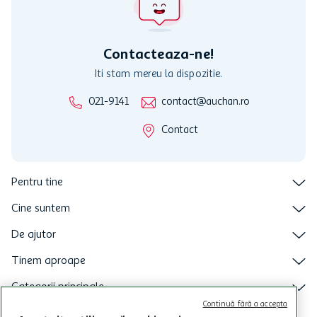
nu raspunde pentru imposibilitatea utilizarii Cardului in perioada in
care aceste este suspendat sau in perioada in care sunt efectuate
intretineri sau reparatii tehnice la sistemul de utilizarea al Cardului.
Contacteaza-ne!
Iti stam mereu la dispozitie.
021-9141
contact@auchan.ro
Contact
Pentru tine
Cine suntem
De ajutor
Tinem aproape
Categorii principale
Continuă fără a accepta