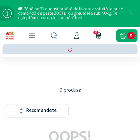
🚚 Până pe 31 august profită de livrare gratuită la orice
comandă de peste 300 lei, cu greutatea sub 40kg. Te
așteptăm cu drag la cumpărături!
0
0
0
produse
Recomandate
OOPS!