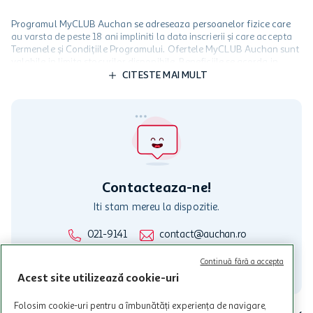
Lapte de consum integral
Cascaval clasic Hochland,
Napolact, 3.5% grasime, 1.5
850 g
l
17
,
19
lei
52
,
99
lei
11
,
99
lei
40
,
29
lei
7,99 lei/l
47,40 lei/kg
Vezi toate produsele
Continuă fără a accepta
Băuturi alcoolice și non-alcoolice
Acest site utilizează cookie-uri
Folosim cookie-uri pentru a îmbunătăți experiența de navigare,