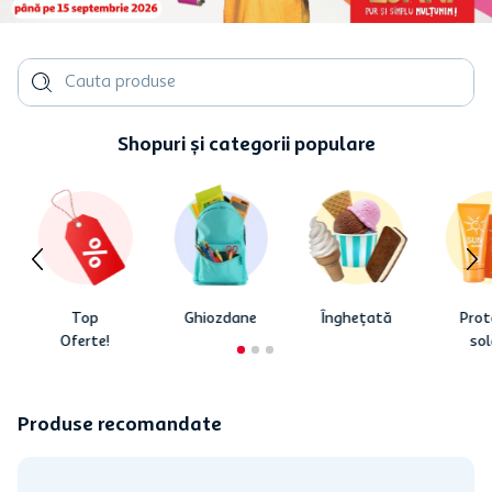
Cauta produse
Shopuri și categorii populare
Top
Ghiozdane
Înghețată
Prot
Oferte!
sol
Produse recomandate
-
25
%