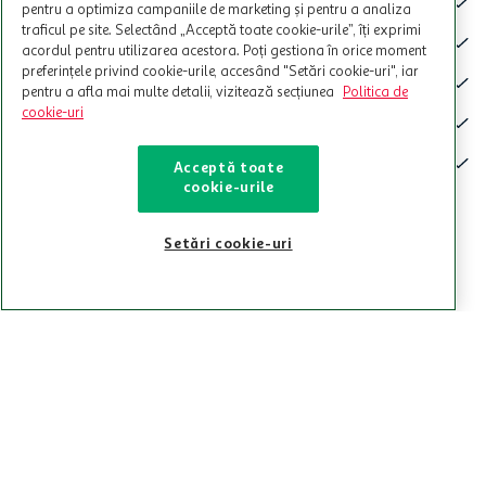
pentru a optimiza campaniile de marketing și pentru a analiza
traficul pe site. Selectând „Acceptă toate cookie-urile”, îți exprimi
Rom Appleton Estate
Whisky Golden Shoe
acordul pentru utilizarea acestora. Poți gestiona în orice moment
Signature, alcool 40%, 0.7
Blended Scotch, editie
preferințele privind cookie-urile, accesând "Setări cookie-uri", iar
l
limitata World Cup 2026,
pentru a afla mai multe detalii, vizitează secțiunea
Politica de
alcool 40%, 0.7 l
cookie-uri
162
,
89
lei
182
,
49
lei
98
,
99
lei
139
,
99
lei
Acceptă toate
cookie-urile
141,41 lei/l
199,99 lei/l
+
0,5
lei
garantie
+
0,5
lei
garantie
Setări cookie-uri
Vezi toate produsele
Mobilier de grădină