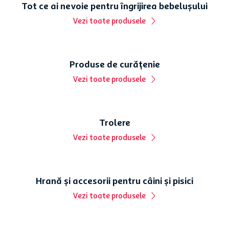
Carne și produse pentru grătar
Piept de pui dezosat Puiul
Bere blonda Ciuc Premium,
de Craiesti Zero Antibiotice,
7+1 x 0.33 l
+/-1 kg
40
,
69
lei
32
,
13
lei
29
,
90
lei
23
,
99
lei
29,90
lei/kg
9,09 lei/l
+
3,5
lei
garantie
Vezi toate produsele
Lapte și produse lactate