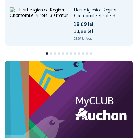
Hartie igienica Regina
Chamomile, 4 role, 3
straturi
18
,
69
lei
13
,
99
lei
13,99 lei/buc