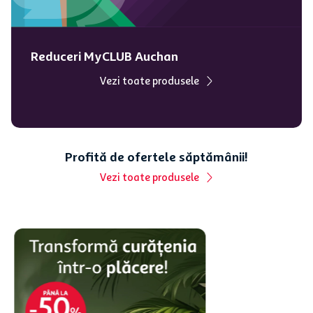
Reduceri MyCLUB Auchan
Aer conditionat Heinner
Chips din cartofi Amica
HAC-HS12KIT++, 12000
Chips Sapore di Sale,
BTU, timer, clasa
usor sarate, 325 g
energetica de racire A++,
kit instalare inclus, alb
49
,
99
lei
1
.
699
,
99
lei
34
,
99
lei
1
.
274
,
99
lei
107,66 lei/kg
Vezi toate produsele