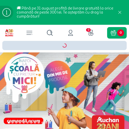
🚚 Până pe 31 august profită de livrare gratuită la orice
comandă de peste 300 lei. Te așteptăm cu drag la
cumpărături!
0
0