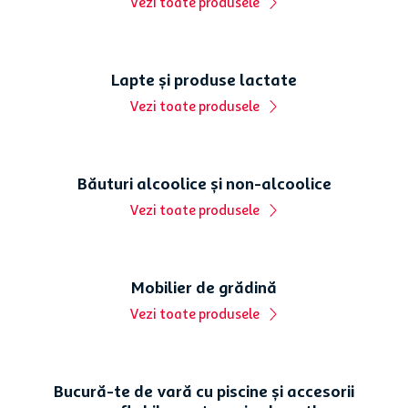
Electronice și electrocasnice
Aer conditionat Heinner
Friteuza cu aer cald Qilive
HAC-HS12KIT++, 12000
Q.5413, 1500 W, capacitate
BTU, timer, clasa
5.7 l, 8 programe, ecran
energetica de racire A++, kit
tactil, negru
instalare inclus, alb
299
,
99
lei
1
.
699
,
99
lei
199
,
99
lei
1
.
274
,
99
lei
199,99 lei/buc
Vezi toate produsele