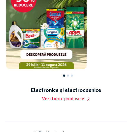
Profită de ofertele săptămânii!
Rom Appleton Estate
Hrana uscata pentru caini
Signature, alcool 40%, 0.7
adulti Noble, miel si orez,
l
15 kg
162
,
89
lei
247
,
89
lei
98
,
99
lei
129
,
00
lei
141,41 lei/l
8,60 lei/kg
+
0,5
lei
garantie
Vezi toate produsele