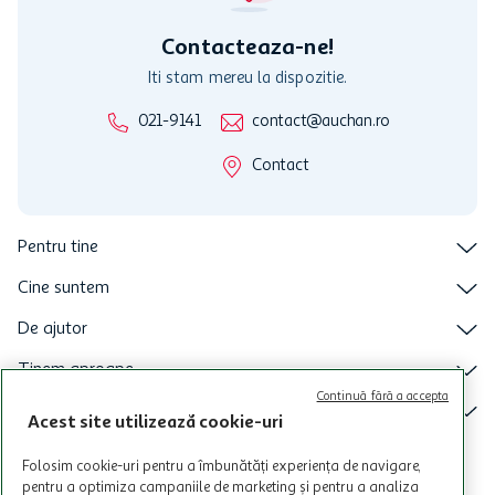
intretineri sau reparatii tehnice la sistemul de utilizarea al Cardului.
Contacteaza-ne!
Iti stam mereu la dispozitie.
021-9141
contact@auchan.ro
Contact
Pentru tine
Cine suntem
De ajutor
Tinem aproape
Continuă fără a accepta
Categorii principale
Acest site utilizează cookie-uri
Intra acum in aplicatia Auchan
Folosim cookie-uri pentru a îmbunătăți experiența de navigare,
pentru a optimiza campaniile de marketing și pentru a analiza