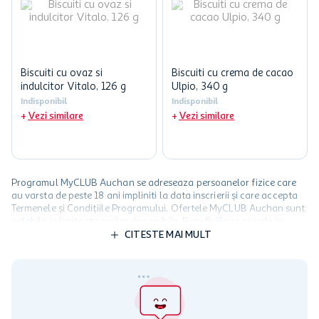
Biscuiti cu ovaz si
Biscuiti cu crema de cacao
indulcitor Vitalo, 126 g
Ulpio, 340 g
Indisponibil
Indisponibil
Vezi similare
Vezi similare
Programul MyCLUB Auchan se adreseaza persoanelor fizice care
au varsta de peste 18 ani impliniti la data inscrierii și care accepta
Termenele și Condițiile Programului. Ofertele MyCLUB Auchan sunt
valabile in limita stocurilor disponibile. Beneficiile se acorda in
limita a 12 unitati / card client o singura data in perioada promotiei.
CITESTE MAI MULT
Cardul poate fi utilizat doar in legatura cu magazinele Auchan
participante și pentru acțiuni promotionale indicate de Auchan si
nu poate fi utilizat in legatura cu alti comercianți sau pentru alte
activitati in afara celor mentionate in Termene si Conditii. Auchan
nu raspunde pentru imposibilitatea utilizarii Cardului in perioada in
care aceste este suspendat sau in perioada in care sunt efectuate