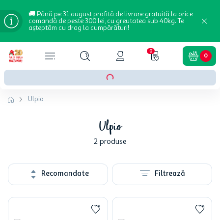
🚚 Până pe 31 august profită de livrare gratuită la orice
comandă de peste 300 lei, cu greutatea sub 40kg. Te
așteptăm cu drag la cumpărături!
0
0
Ulpio
Ulpio
2
produse
Recomandate
Filtrează