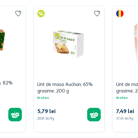
n, 82%
Unt de masa Auchan, 65%
Unt de ma
grasime, 200 g
grasime, 
In stoc
In stoc
5
,
79
lei
7
,
49
lei
28,95 lei/kg
37,45 lei/kg