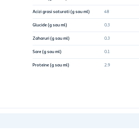
Acizi grasi saturati (g sau ml)
48
Glucide (g sau ml)
0.3
Zaharuri (g sau ml)
0.3
Sare (g sau ml)
0.1
Proteine (g sau ml)
2.9