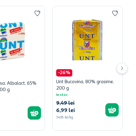
-
26
%
Unt Bucovina, 80% grasime,
sa, Albalact, 65%
200 g
200 g
In stoc
9
,
49
lei
6
,
99
lei
34,95 lei/kg