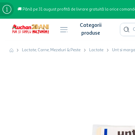
🚚 Până pe 31 august profită de livrare gratuită la orice comand
Cauta 
Căutări populare
Lactate, Carne, Mezeluri & Peste
Lactate
Unt si marga
bere
cafea
inghetata
apa plata
cafea boabe
troler
garden star