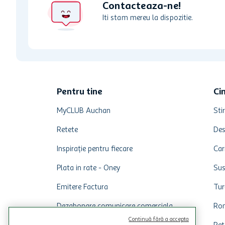
Contacteaza-ne!
Iti stam mereu la dispozitie.
Pentru tine
Ci
MyCLUB Auchan
Stir
Retete
Des
Inspirație pentru fiecare
Car
Plata in rate - Oney
Sus
Emitere Factura
Tur
Dezabonare comunicare comerciala
Rom
Continuă fără a accepta