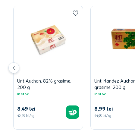
Unt Auchan, 82% grasime,
Unt irlandez Aucha
200 g
grasime, 200 g
In stoc
In stoc
8
,
49
lei
8
,
99
lei
42,45 lei/kg
44,95 lei/kg