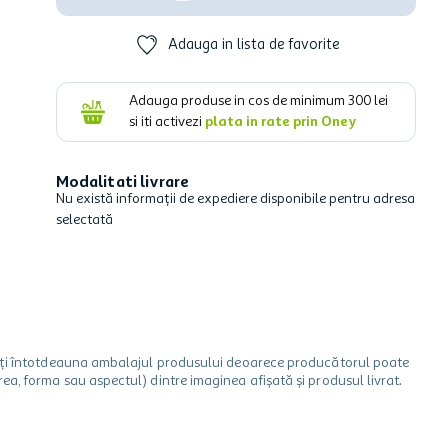
Adauga in lista de favorite
Adauga produse in cos de minimum
300
lei
si iti activezi
plata in rate prin Oney
Modalitati livrare
Nu există informații de expediere disponibile pentru adresa
selectată
icați întotdeauna ambalajul produsului deoarece producătorul poate
a, forma sau aspectul) dintre imaginea afișată și produsul livrat.