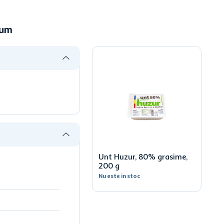
cum
Unt Huzur, 80% grasime,
200 g
Nu este in stoc