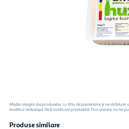
hartie igienica
ciocolata
lapte
Afișăm imagini ale produselor cu titlu de prezentare și ne strădui
modifica ambalajul fără notificare prealabilă. Prin urmare, nu ne p
Produse similare