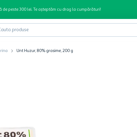
ă de peste 300 lei. Te așteptăm cu drag la cumpărături!
produse
rina
Unt Huzur, 80% grasime, 200 g