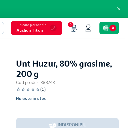
Ridicare personala
:
0
0
Auchan Titan
Unt Huzur, 80% grasime,
200 g
Cod produs
:
388743
☆
☆
☆
☆
☆
(
0
)
Nu este in stoc
INDISPONIBIL