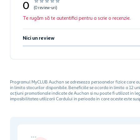
☆
☆
☆
☆
☆
0
(0 review-uri)
Te rugăm să te autentifici pentru a scrie o recenzie.
Nici un review
Programul MyCLUB Auchan se adreseaza persoanelor fizice care au va
in limita stocurilor disponibile. Beneficiile se acorda in limita a 12
acțiuni promotionale indicate de Auchan si nu poate fi utilizat in l
imposibilitatea utilizarii Cardului in perioada in care aceste este su