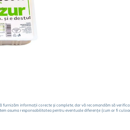
m să furnizăm informații corecte și complete, dar vă recomandăm să verif
utem asuma responsabilitatea pentru eventuale diferențe (cum ar fi culoare