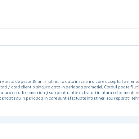
rsta de peste 18 ani impliniti la data inscrierii și care accepta Termene
 unitati / card client o singura data in perioada promotiei. Cardul poate fi
egatura cu alti comercianți sau pentru alte activitati in afara celor ment
spendat sau in perioada in care sunt efectuate intretineri sau reparatii tehn