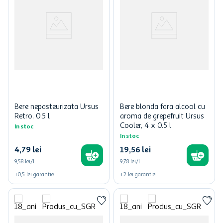
Bere nepasteurizata Ursus
Bere blonda fara alcool cu
Retro, 0.5 l
aroma de grepefruit Ursus
Cooler, 4 x 0.5 l
In stoc
In stoc
4
,
79
lei
19
,
56
lei
9,58 lei/l
9,78 lei/l
+
0,5
lei
garantie
+
2
lei
garantie