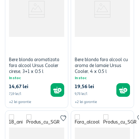
Bere blonda aromatizata
Bere blonda fara alcool cu
fara alcool Ursus Cooler
aroma de lamaie Ursus
cirese, 3+1 x 0.5 l
Cooler, 4 x 0.5 l
In stoc
In stoc
14
,
67
lei
19
,
56
lei
7,19 lei/l
9,78 lei/l
+
2
lei
garantie
+
2
lei
garantie