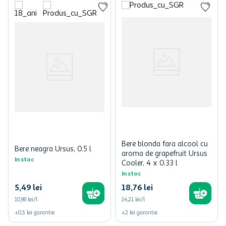
Bere blonda fara alcool cu
Bere neagra Ursus, 0.5 l
aroma de grapefruit Ursus
In stoc
Cooler, 4 x 0.33 l
In stoc
5
,
49
lei
18
,
76
lei
10,98 lei/l
14,21 lei/l
+
0,5
lei
garantie
+
2
lei
garantie