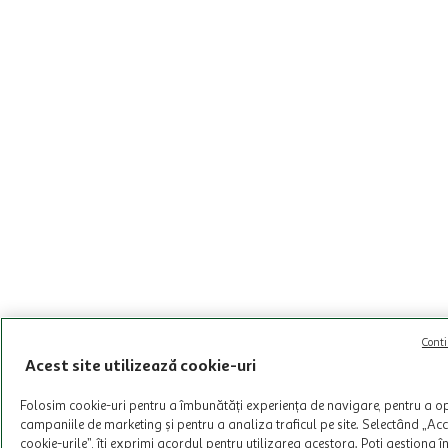
Conti
Acest site utilizează cookie-uri
Folosim cookie-uri pentru a îmbunătăți experiența de navigare, pentru a o
campaniile de marketing și pentru a analiza traficul pe site. Selectând „Ac
cookie-urile”, îți exprimi acordul pentru utilizarea acestora. Poți gestiona 