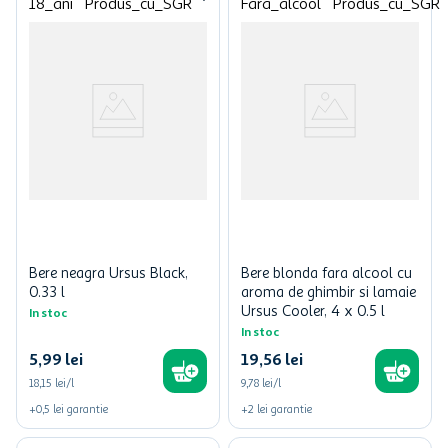
Bere neagra Ursus Black,
Bere blonda fara alcool cu
0.33 l
aroma de ghimbir si lamaie
Ursus Cooler, 4 x 0.5 l
In stoc
In stoc
5
,
99
lei
19
,
56
lei
18,15 lei/l
9,78 lei/l
+
0,5
lei
garantie
+
2
lei
garantie