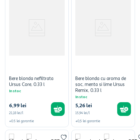
Bere blonda nefiltrata
Bere blonda cu aroma de
Ursus Core, 0.33 l
soc, menta si lime Ursus
Remix, 0.33 l
In stoc
In stoc
6
,
99
lei
5
,
26
lei
21,18 lei/l
15,94 lei/l
+
0.5
lei
garantie
+
0,5
lei
garantie