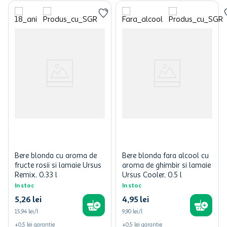
Bere blonda cu aroma de
Bere blonda fara alcool cu
fructe rosii si lamaie Ursus
aroma de ghimbir si lamaie
Remix, 0.33 l
Ursus Cooler, 0.5 l
In stoc
In stoc
5
,
26
lei
4
,
95
lei
15,94 lei/l
9,90 lei/l
+
0,5
lei
garantie
+
0,5
lei
garantie