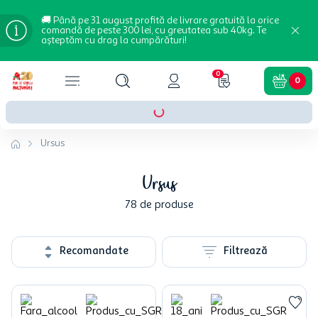
🚚 Până pe 31 august profită de livrare gratuită la orice
comandă de peste 300 lei, cu greutatea sub 40kg. Te
așteptăm cu drag la cumpărături!
0
0
Ursus
Ursus
78
de produse
Recomandate
Filtrează