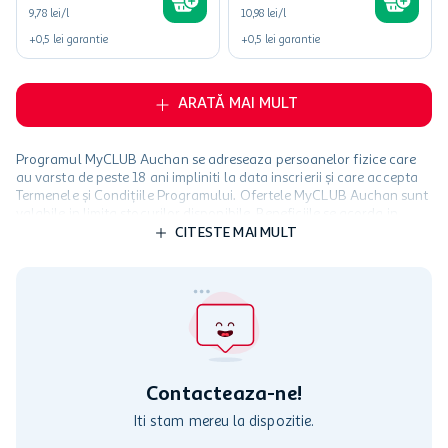
9,78 lei/l
10,98 lei/l
+
0,5
lei
garantie
+
0,5
lei
garantie
ARATĂ MAI MULT
Programul MyCLUB Auchan se adreseaza persoanelor fizice care
au varsta de peste 18 ani impliniti la data inscrierii și care accepta
Termenele și Condițiile Programului. Ofertele MyCLUB Auchan sunt
valabile in limita stocurilor disponibile. Beneficiile se acorda in
limita a 12 unitati / card client o singura data in perioada promotiei.
CITESTE MAI MULT
Cardul poate fi utilizat doar in legatura cu magazinele Auchan
participante și pentru acțiuni promotionale indicate de Auchan si
nu poate fi utilizat in legatura cu alti comercianți sau pentru alte
activitati in afara celor mentionate in Termene si Conditii. Auchan
nu raspunde pentru imposibilitatea utilizarii Cardului in perioada in
care aceste este suspendat sau in perioada in care sunt efectuate
intretineri sau reparatii tehnice la sistemul de utilizarea al Cardului.
Contacteaza-ne!
Iti stam mereu la dispozitie.