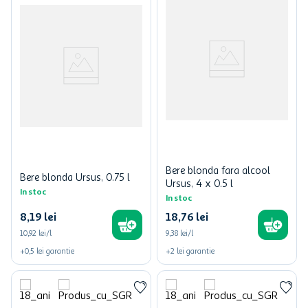
Bere blonda fara alcool
Bere blonda Ursus, 0.75 l
Ursus, 4 x 0.5 l
In stoc
In stoc
8
,
19
lei
18
,
76
lei
10,92 lei/l
9,38 lei/l
+
0,5
lei
garantie
+
2
lei
garantie