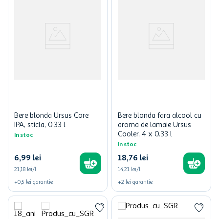
Bere blonda Ursus Core
Bere blonda fara alcool cu
IPA, sticla, 0.33 l
aroma de lamaie Ursus
Cooler, 4 x 0.33 l
In stoc
In stoc
6
,
99
lei
18
,
76
lei
21,18 lei/l
14,21 lei/l
+
0,5
lei
garantie
+
2
lei
garantie