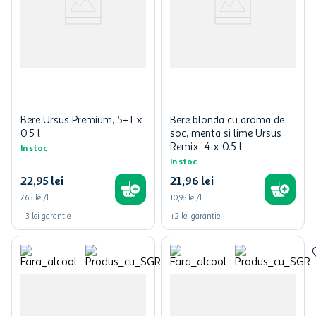
Bere Ursus Premium, 5+1 x
Bere blonda cu aroma de
0.5 l
soc, menta si lime Ursus
Remix, 4 x 0.5 l
In stoc
In stoc
22
,
95
lei
21
,
96
lei
7,65 lei/l
10,98 lei/l
+
3
lei
garantie
+
2
lei
garantie