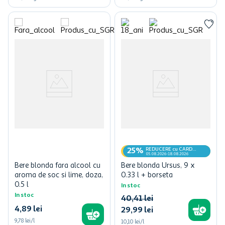
REDUCERE cu CARD
25%
MyCLUB
05.08.2026-18.08.2026
Bere blonda fara alcool cu
Bere blonda Ursus, 9 x
aroma de soc si lime, doza,
0.33 l + borseta
0.5 l
In stoc
In stoc
40
,
41
lei
4
,
89
lei
29
,
99
lei
9,78 lei/l
10,10 lei/l