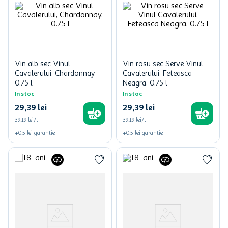
Vin alb sec Vinul
Vin rosu sec Serve Vinul
Cavalerului, Chardonnay,
Cavalerului, Feteasca
0.75 l
Neagra, 0.75 l
In stoc
In stoc
29
,
39
lei
29
,
39
lei
39,19 lei/l
39,19 lei/l
+
0,5
lei
garantie
+
0,5
lei
garantie