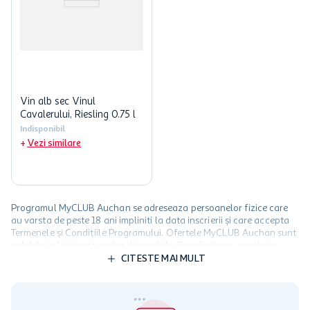
Vin alb sec Vinul
Cavalerului, Riesling 0.75 l
Indisponibil
Vezi similare
Programul MyCLUB Auchan se adreseaza persoanelor fizice care
au varsta de peste 18 ani impliniti la data inscrierii și care accepta
Termenele și Condițiile Programului. Ofertele MyCLUB Auchan sunt
valabile in limita stocurilor disponibile. Beneficiile se acorda in
limita a 12 unitati / card client o singura data in perioada promotiei.
CITESTE MAI MULT
Cardul poate fi utilizat doar in legatura cu magazinele Auchan
participante și pentru acțiuni promotionale indicate de Auchan si
nu poate fi utilizat in legatura cu alti comercianți sau pentru alte
activitati in afara celor mentionate in Termene si Conditii. Auchan