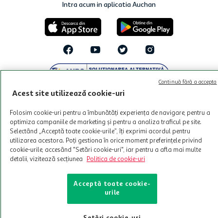
Intra acum in aplicatia Auchan
Continuă fără a accepta
Acest site utilizează cookie-uri
Folosim cookie-uri pentru a îmbunătăți experiența de navigare, pentru a
optimiza campaniile de marketing și pentru a analiza traficul pe site.
Selectând „Acceptă toate cookie-urile”, îți exprimi acordul pentru
© Copyright Auchan 2026. Toate drepturile rezervate!
utilizarea acestora. Poți gestiona în orice moment preferințele privind
Powered by
cookie-urile, accesând "Setări cookie-uri", iar pentru a afla mai multe
detalii, vizitează secțiunea
Politica de cookie-uri
Acceptă toate cookie-
urile