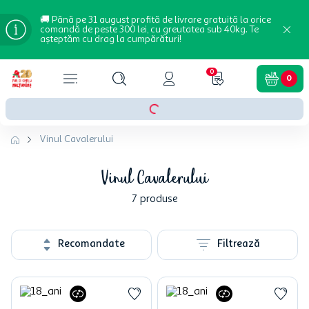
🚚 Până pe 31 august profită de livrare gratuită la orice
comandă de peste 300 lei, cu greutatea sub 40kg. Te
așteptăm cu drag la cumpărături!
0
0
Vinul Cavalerului
Vinul Cavalerului
7
produse
Recomandate
Filtrează