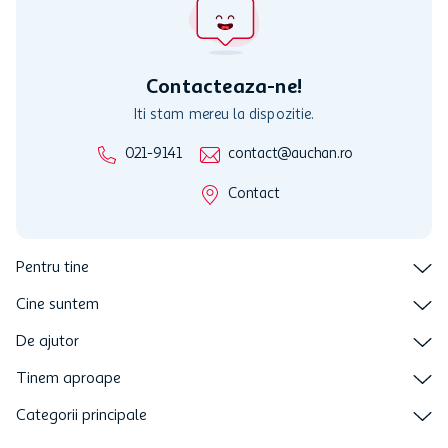
nu raspunde pentru imposibilitatea utilizarii Cardului in perioada in
care aceste este suspendat sau in perioada in care sunt efectuate
intretineri sau reparatii tehnice la sistemul de utilizarea al Cardului.
Contacteaza-ne!
Iti stam mereu la dispozitie.
021-9141
contact@auchan.ro
Contact
Pentru tine
Cine suntem
De ajutor
Tinem aproape
Categorii principale