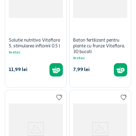
Solutie nutritiva Vitaflora
Baton fertilizant pentru
5, stimularea infloririi 0.5 l
plante cu frunze Vitaflora,
30 bucati
In stoc
In stoc
11
,
99
lei
7
,
99
lei