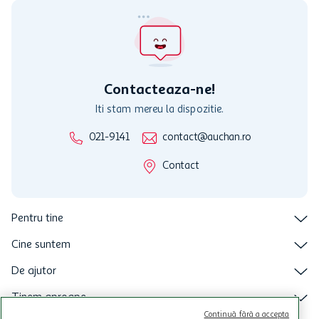
participante și pentru acțiuni promotionale indicate de Auchan si
nu poate fi utilizat in legatura cu alti comercianți sau pentru alte
activitati in afara celor mentionate in Termene si Conditii. Auchan
nu raspunde pentru imposibilitatea utilizarii Cardului in perioada in
care aceste este suspendat sau in perioada in care sunt efectuate
intretineri sau reparatii tehnice la sistemul de utilizarea al Cardului.
Contacteaza-ne!
Iti stam mereu la dispozitie.
021-9141
contact@auchan.ro
Contact
Pentru tine
Cine suntem
De ajutor
Tinem aproape
Continuă fără a accepta