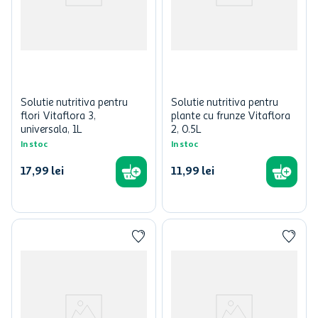
Solutie nutritiva pentru
Solutie nutritiva pentru
flori Vitaflora 3,
plante cu frunze Vitaflora
universala, 1L
2, 0.5L
In stoc
In stoc
17
,
99
lei
11
,
99
lei