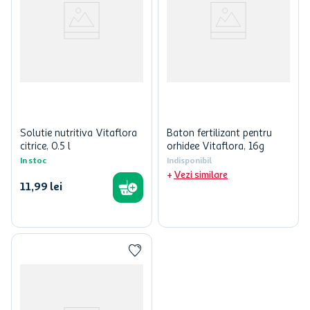
Solutie nutritiva Vitaflora
Baton fertilizant pentru
citrice, 0.5 l
orhidee Vitaflora, 16g
In stoc
Indisponibil
Vezi similare
11
,
99
lei