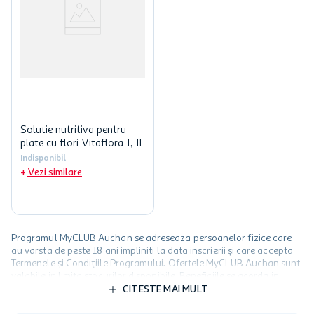
Solutie nutritiva pentru
plate cu flori Vitaflora 1, 1L
Indisponibil
Vezi similare
Programul MyCLUB Auchan se adreseaza persoanelor fizice care
au varsta de peste 18 ani impliniti la data inscrierii și care accepta
Termenele și Condițiile Programului. Ofertele MyCLUB Auchan sunt
valabile in limita stocurilor disponibile. Beneficiile se acorda in
limita a 12 unitati / card client o singura data in perioada promotiei.
CITESTE MAI MULT
Cardul poate fi utilizat doar in legatura cu magazinele Auchan