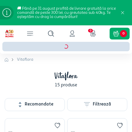
🚚 Până pe 31 august profită de livrare gratuită la orice
comandă de peste 300 lei, cu greutatea sub 40kg. Te
așteptăm cu drag la cumpărături!
0
0
Vitaflora
Vitaflora
15
produse
Recomandate
Filtrează