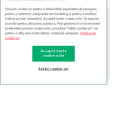
Cardul poate fi utilizat doar in legatura cu magazinele Auchan
participante și pentru acțiuni promotionale indicate de Auchan si
Folosim cookie-uri pentru a îmbunătăți experiența de navigare,
nu poate fi utilizat in legatura cu alti comercianți sau pentru alte
pentru a optimiza campaniile de marketing și pentru a analiza
activitati in afara celor mentionate in Termene si Conditii. Auchan
traficul pe site. Selectând „Acceptă toate cookie-urile”, îți exprimi
nu raspunde pentru imposibilitatea utilizarii Cardului in perioada in
acordul pentru utilizarea acestora. Poți gestiona în orice moment
care aceste este suspendat sau in perioada in care sunt efectuate
preferințele privind cookie-urile, accesând "Setări cookie-uri", iar
intretineri sau reparatii tehnice la sistemul de utilizarea al Cardului.
pentru a afla mai multe detalii, vizitează secțiunea
Politica de
cookie-uri
Contacteaza-ne!
Iti stam mereu la dispozitie.
Acceptă toate
cookie-urile
021-9141
contact@auchan.ro
Contact
Setări cookie-uri
Pentru tine
Cine suntem
De ajutor