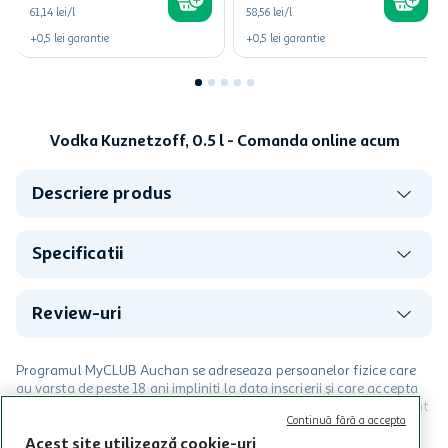
61,14 lei/l
58,56 lei/l
+
0,5
lei
garantie
+
0,5
lei
garantie
Vodka Kuznetzoff, 0.5 l - Comanda online acum
Descriere produs
Specificatii
Review-uri
Programul MyCLUB Auchan se adreseaza persoanelor fizice care
au varsta de peste 18 ani impliniti la data inscrierii și care accepta
Termenele și Condițiile Programului. Ofertele MyCLUB Auchan sunt
Continuă fără a accepta
valabile in limita stocurilor disponibile. Beneficiile se acorda in
limita a 12 unitati / card client o singura data in perioada promotiei.
Acest site utilizează cookie-uri
CITESTE MAI MULT