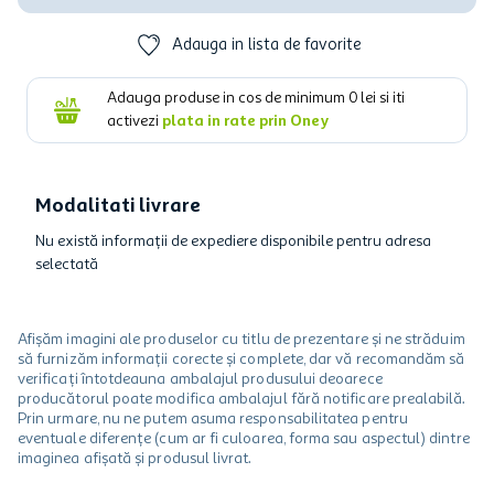
Adauga in lista de favorite
Adauga produse in cos de minimum
0
lei si iti
activezi
plata in rate prin Oney
Modalitati livrare
Nu există informații de expediere disponibile pentru adresa
selectată
Afișăm imagini ale produselor cu titlu de prezentare și ne străduim
să furnizăm informații corecte și complete, dar vă recomandăm să
verificați întotdeauna ambalajul produsului deoarece
producătorul poate modifica ambalajul fără notificare prealabilă.
Prin urmare, nu ne putem asuma responsabilitatea pentru
eventuale diferențe (cum ar fi culoarea, forma sau aspectul) dintre
imaginea afișată și produsul livrat.