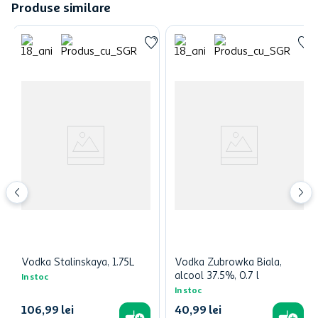
Produse similare
Vodka Stalinskaya, 1.75L
Vodka Zubrowka Biala,
alcool 37.5%, 0.7 l
In stoc
In stoc
106
,
99
lei
40
,
99
lei